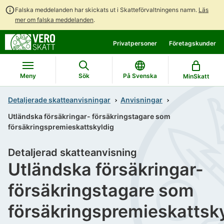
Falska meddelanden har skickats ut i Skatteförvaltningens namn.
Läs
mer om falska meddelanden
.
Gå
Gå
Privatpersoner
Företagskunder
direkt
till
till
hela
innehållet
webbplatsens
Meny
Sök
På Svenska
MinSkatt
sökning
Detaljerade skatteanvisningar
Anvisningar
Utländska försäkringar- försäkringstagare som
försäkringspremieskattskyldig
Detaljerad skatteanvisning
Utländska försäkringar-
försäkringstagare som
försäkringspremieskattsk