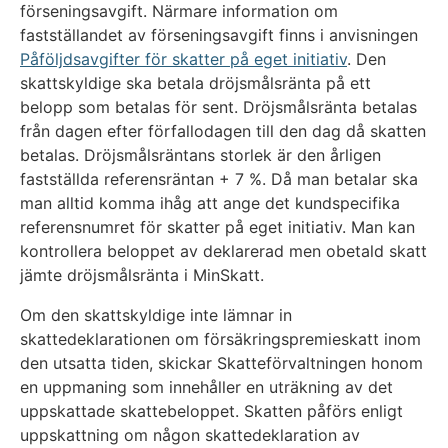
förseningsavgift. Närmare information om
fastställandet av förseningsavgift finns i anvisningen
Påföljdsavgifter för skatter på eget initiativ
. Den
skattskyldige ska betala dröjsmålsränta på ett
belopp som betalas för sent. Dröjsmålsränta betalas
från dagen efter förfallodagen till den dag då skatten
betalas. Dröjsmålsräntans storlek är den årligen
fastställda referensräntan + 7 %. Då man betalar ska
man alltid komma ihåg att ange det kundspecifika
referensnumret för skatter på eget initiativ. Man kan
kontrollera beloppet av deklarerad men obetald skatt
jämte dröjsmålsränta i MinSkatt.
Om den skattskyldige inte lämnar in
skattedeklarationen om försäkringspremieskatt inom
den utsatta tiden, skickar Skatteförvaltningen honom
en uppmaning som innehåller en uträkning av det
uppskattade skattebeloppet. Skatten påförs enligt
uppskattning om någon skattedeklaration av