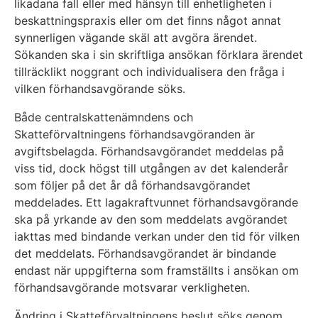
likadana fall eller med hänsyn till enhetligheten i
beskattningspraxis eller om det finns något annat
synnerligen vägande skäl att avgöra ärendet.
Sökanden ska i sin skriftliga ansökan förklara ärendet
tillräcklikt noggrant och individualisera den fråga i
vilken förhandsavgörande söks.
Både centralskattenämndens och
Skatteförvaltningens förhandsavgöranden är
avgiftsbelagda. Förhandsavgörandet meddelas på
viss tid, dock högst till utgången av det kalenderår
som följer på det år då förhandsavgörandet
meddelades. Ett lagakraftvunnet förhandsavgörande
ska på yrkande av den som meddelats avgörandet
iakttas med bindande verkan under den tid för vilken
det meddelats. Förhandsavgörandet är bindande
endast när uppgifterna som framställts i ansökan om
förhandsavgörande motsvarar verkligheten.
Ändring i Skatteförvaltningens beslut söks genom