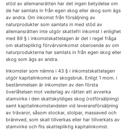
stöd av allemansrätten har det ingen betydelse om
de har samlats in från egen skog eller skog som ägs
av andra. Om inkomst från försäljning av
naturprodukter som samlats in med stöd av
allemansrätten inte utgör skattefri inkomst i enlighet
med 89 § i inkomstskattelagen är det i regel fråga
om skattepliktig förvärvsinkomst oberoende av om
naturprodukterna har samlats in från egen skog eller
skog som ägs av andra.
Inkomster som nämns i 43 § i inkomstskattelagen
utgör kapitalinkomst av skogsbruk. Enligt 1 mom. i
bestämmelsen är inkomsten av den första
överlåtelsen mot vederlag av rätten att avverka
stamvirke i den skattskyldiges skog (rotförsäljning)
samt kapitalinkomstandelen vid leveransförsäljning
av trävaror, såsom stockar, stolpar, massaved och
brännved, som skall tillverkas eller har tillverkats av
stamvirke och flis skattepliktig kapitalinkomst.