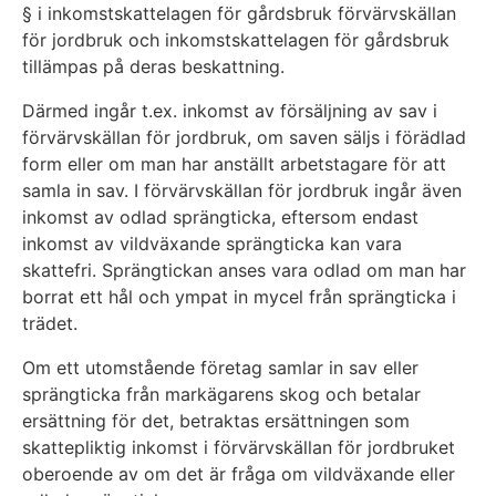
§ i inkomstskattelagen för gårdsbruk förvärvskällan
för jordbruk och inkomstskattelagen för gårdsbruk
tillämpas på deras beskattning.
Därmed ingår t.ex. inkomst av försäljning av sav i
förvärvskällan för jordbruk, om saven säljs i förädlad
form eller om man har anställt arbetstagare för att
samla in sav. I förvärvskällan för jordbruk ingår även
inkomst av odlad sprängticka, eftersom endast
inkomst av vildväxande sprängticka kan vara
skattefri. Sprängtickan anses vara odlad om man har
borrat ett hål och ympat in mycel från sprängticka i
trädet.
Om ett utomstående företag samlar in sav eller
sprängticka från markägarens skog och betalar
ersättning för det, betraktas ersättningen som
skattepliktig inkomst i förvärvskällan för jordbruket
oberoende av om det är fråga om vildväxande eller