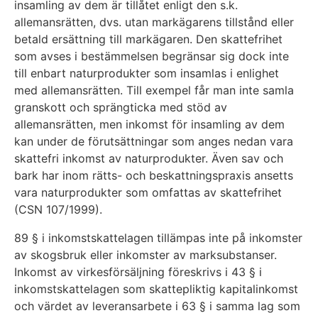
insamling av dem är tillåtet enligt den s.k.
allemansrätten, dvs. utan markägarens tillstånd eller
betald ersättning till markägaren. Den skattefrihet
som avses i bestämmelsen begränsar sig dock inte
till enbart naturprodukter som insamlas i enlighet
med allemansrätten. Till exempel får man inte samla
granskott och sprängticka med stöd av
allemansrätten, men inkomst för insamling av dem
kan under de förutsättningar som anges nedan vara
skattefri inkomst av naturprodukter. Även sav och
bark har inom rätts- och beskattningspraxis ansetts
vara naturprodukter som omfattas av skattefrihet
(CSN 107/1999).
89 § i inkomstskattelagen tillämpas inte på inkomster
av skogsbruk eller inkomster av marksubstanser.
Inkomst av virkesförsäljning föreskrivs i 43 § i
inkomstskattelagen som skattepliktig kapitalinkomst
och värdet av leveransarbete i 63 § i samma lag som