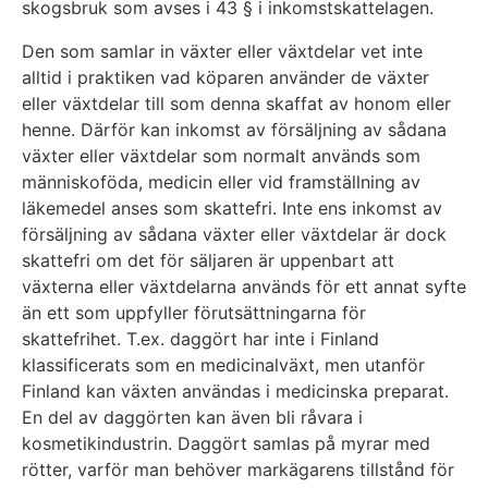
skogsbruk som avses i 43 § i inkomstskattelagen.
Den som samlar in växter eller växtdelar vet inte
alltid i praktiken vad köparen använder de växter
eller växtdelar till som denna skaffat av honom eller
henne. Därför kan inkomst av försäljning av sådana
växter eller växtdelar som normalt används som
människoföda, medicin eller vid framställning av
läkemedel anses som skattefri. Inte ens inkomst av
försäljning av sådana växter eller växtdelar är dock
skattefri om det för säljaren är uppenbart att
växterna eller växtdelarna används för ett annat syfte
än ett som uppfyller förutsättningarna för
skattefrihet. T.ex. daggört har inte i Finland
klassificerats som en medicinalväxt, men utanför
Finland kan växten användas i medicinska preparat.
En del av daggörten kan även bli råvara i
kosmetikindustrin. Daggört samlas på myrar med
rötter, varför man behöver markägarens tillstånd för