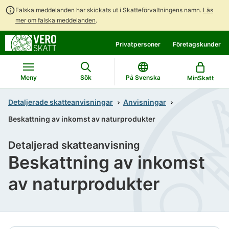
Falska meddelanden har skickats ut i Skatteförvaltningens namn.
Läs
mer om falska meddelanden
.
Gå
Gå
Privatpersoner
Företagskunder
direkt
till
till
hela
innehållet
webbplatsens
Meny
Sök
På Svenska
MinSkatt
sökning
Detaljerade skatteanvisningar
Anvisningar
Beskattning av inkomst av naturprodukter
Detaljerad skatteanvisning
Beskattning av inkomst
av naturprodukter