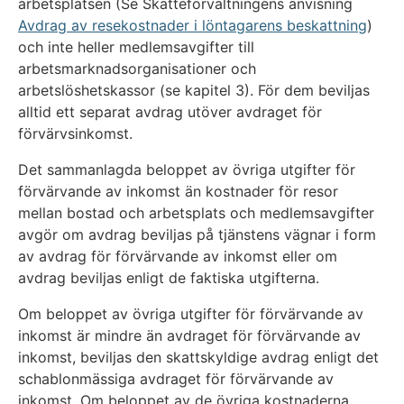
arbetsplatsen (Se Skatteförvaltningens anvisning
Avdrag av resekostnader i löntagarens beskattning
)
och inte heller medlemsavgifter till
arbetsmarknadsorganisationer och
arbetslöshetskassor (se kapitel 3). För dem beviljas
alltid ett separat avdrag utöver avdraget för
förvärvsinkomst.
Det sammanlagda beloppet av övriga utgifter för
förvärvande av inkomst än kostnader för resor
mellan bostad och arbetsplats och medlemsavgifter
avgör om avdrag beviljas på tjänstens vägnar i form
av avdrag för förvärvande av inkomst eller om
avdrag beviljas enligt de faktiska utgifterna.
Om beloppet av övriga utgifter för förvärvande av
inkomst är mindre än avdraget för förvärvande av
inkomst, beviljas den skattskyldige avdrag enligt det
schablonmässiga avdraget för förvärvande av
inkomst. Om beloppet av de övriga kostnaderna