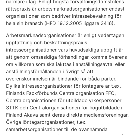
närmare i lag. Enligt högsta förvaltningsdomstolens
rättspraxis är arbetsmarknadsorganisationer endast
organisationer som bedriver intressebevakning för
hela sin bransch (HFD 19.12.2005 liggare 3416).
Arbetsmarknadsorganisationer är enligt vedertagen
uppfattning och beskattningspraxis
intresseorganisationer vars huvudsakliga uppgift är
att genom ömsesidiga förhandlingar komma överens
om villkoren som ska iakttas i anställningsavtal eller
anställningsförhållanden i övrigt så att
överenskommelsen är bindande för båda parter.
Dylika intresseorganisationer för löntagare är t.ex.
Finlands Fackförbunds Centralorganisation FFC,
Centralorganisationen för utbildade yrkespersoner
STTK och Centralorganisationen för högutbildade i
Finland Akava samt deras direkta medlemsföreningar.
Övriga löntagarorganisationer, t.ex.
samarbetsorganisationer till de ovannämnda