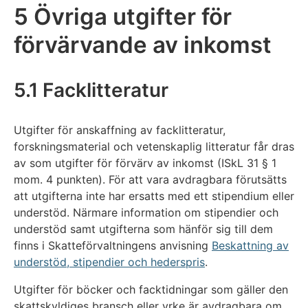
5 Övriga utgifter för
förvärvande av inkomst
5.1 Facklitteratur
Utgifter för anskaffning av facklitteratur,
forskningsmaterial och vetenskaplig litteratur får dras
av som utgifter för förvärv av inkomst (ISkL 31 § 1
mom. 4 punkten). För att vara avdragbara förutsätts
att utgifterna inte har ersatts med ett stipendium eller
understöd. Närmare information om stipendier och
understöd samt utgifterna som hänför sig till dem
finns i Skatteförvaltningens anvisning
Beskattning av
understöd, stipendier och hederspris
.
Utgifter för böcker och facktidningar som gäller den
skattskyldiges bransch eller yrke är avdragbara om