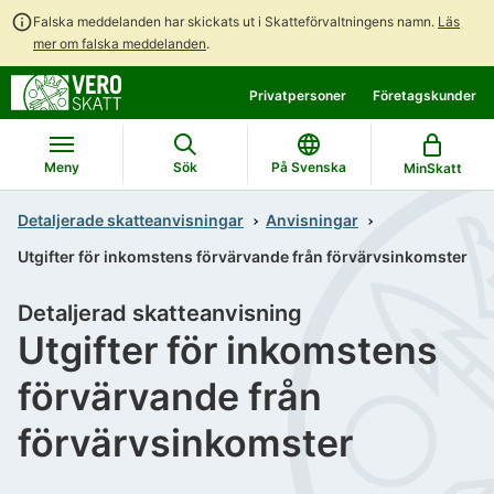
Falska meddelanden har skickats ut i Skatteförvaltningens namn.
Läs
mer om falska meddelanden
.
Gå
Gå
Privatpersoner
Företagskunder
direkt
till
till
hela
innehållet
webbplatsens
Meny
Sök
På Svenska
MinSkatt
sökning
Detaljerade skatteanvisningar
Anvisningar
Utgifter för inkomstens förvärvande från förvärvsinkomster
Detaljerad skatteanvisning
Utgifter för inkomstens
förvärvande från
förvärvsinkomster