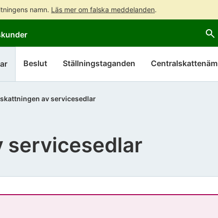
altningens namn.
Läs mer om falska meddelanden
.
Gå
Gå
skunder
direkt
till
till
hela
innehållet
webbplatsens
Beslut
Ställningstaganden
Centralskattenä
ar
sökning
skattningen av servicesedlar
 servicesedlar