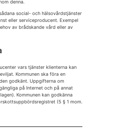
inom denna.
 sådana social- och hälsovårdstjänster
jänst eller serviceproducent. Exempel
 behov av brådskande vård eller av
a
enter vars tjänster klienterna kan
viljat. Kommunen ska föra en
 den godkänt. Uppgifterna om
lgängliga på Internet och på annat
dellagen). Kommunen kan godkänna
örskottsuppbördsregistret (5 § 1 mom.