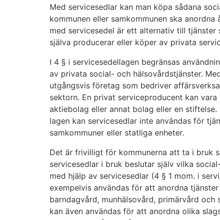
Med servicesedlar kan man köpa sådana socia
kommunen eller samkommunen ska anordna åt
med servicesedel är ett alternativ till tjän
själva producerar eller köper av privata serv
I 4 § i servicesedellagen begränsas användnin
av privata social- och hälsovårdstjänster. Me
utgångsvis företag som bedriver affärsverksa
sektorn. En privat serviceproducent kan vara 
aktiebolag eller annat bolag eller en stiftelse
lagen kan servicesedlar inte användas för t
samkommuner eller statliga enheter.
Det är frivilligt för kommunerna att ta i bru
servicesedlar i bruk beslutar själv vilka soci
med hjälp av servicesedlar (4 § 1 mom. i serv
exempelvis användas för att anordna tjänster
barndagvård, munhälsovård, primärvård och sp
kan även användas för att anordna olika slag