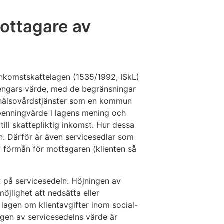
ottagare av
 inkomstskattelagen (1535/1992, ISkL)
pengars värde, med de begränsningar
 hälsovårdstjänster som en kommun
penningvärde i lagens mening och
ll skattepliktig inkomst. Hur dessa
en. Därför är även servicesedlar som
ri förmån för mottagaren (klienten så
t på servicesedeln. Höjningen av
jlighet att nedsätta eller
i lagen om klientavgifter inom social-
ngen av servicesedelns värde är