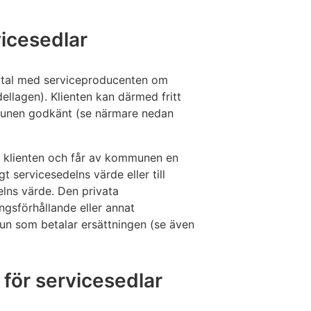
icesedlar
 avtal med serviceproducenten om
dellagen). Klienten kan därmed fritt
munen godkänt (se närmare nedan
åt klienten och får av kommunen en
gt servicesedelns värde eller till
elns värde. Den privata
ingsförhållande eller annat
mmun som betalar ersättningen (se även
för servicesedlar