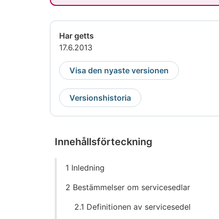
Har getts
17.6.2013
Visa den nyaste versionen
Versionshistoria
Innehållsförteckning
Gå
1 Inledning
direkt
till
2 Bestämmelser om servicesedlar
innehållet
2.1 Definitionen av servicesedel