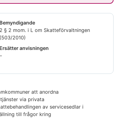
Bemyndigande
2 § 2 mom. i L om Skatteförvaltningen
(503/2010)
Ersätter anvisningen
Uppgiften
–
är
inte
tillgänglig
 samkommuner att anordna
jänster via privata
attebehandlingen av servicesedlar i
lning till frågor kring