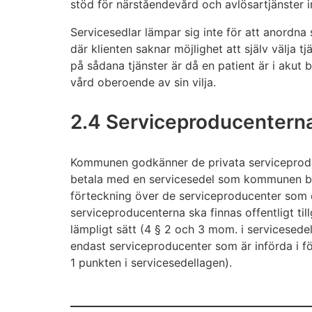
stöd för närståendevård och avlösartjänster 
Servicesedlar lämpar sig inte för att anordna
där klienten saknar möjlighet att själv välja t
på sådana tjänster är då en patient är i akut
vård oberoende av sin vilja.
2.4 Serviceproducentern
Kommunen godkänner de privata serviceproduc
betala med en servicesedel som kommunen be
förteckning över de serviceproducenter som
serviceproducenterna ska finnas offentligt til
lämpligt sätt (4 § 2 och 3 mom. i servicese
endast serviceproducenter som är införda i f
1 punkten i servicesedellagen).