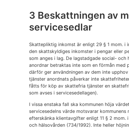
3 Beskattningen av m
servicesedlar
Skattepliktig inkomst är enligt 29 § 1 mom. i
den skattskyldiges inkomster i pengar eller 
som anges i lag. De lagstadgade social- och
anordnar betraktas inte som en förmån med 
därför ger användningen av dem inte upphov ti
tjänster anordnats påverkar inte skattefrihet
fåtts för köp av skattefria tjänster en skattef
som avses i servicesedellagen).
I vissa enstaka fall ska kommunen höja värde
servicesedelns värde motsvarar kommunens mö
efterskänka klientavgifter enligt 11 § 2 mom. 
och hälsovården (734/1992). Inte heller höjni