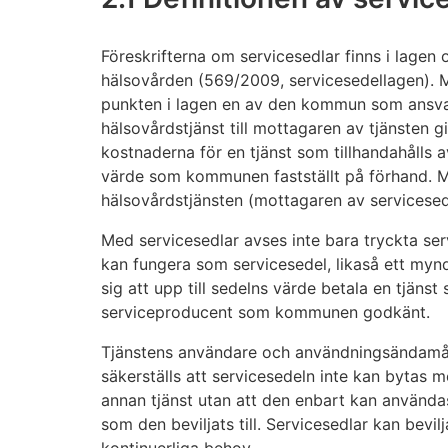
Föreskrifterna om servicesedlar finns i lagen
hälsovården (569/2009, servicesedellagen). M
punkten i lagen en av den kommun som ansvar
hälsovårdstjänst till mottagaren av tjänsten g
kostnaderna för en tjänst som tillhandahålls a
värde som kommunen fastställt på förhand. Mo
hälsovårdstjänsten (mottagaren av servicesed
Med servicesedlar avses inte bara tryckta serv
kan fungera som servicesedel, likaså ett myn
sig att upp till sedelns värde betala en tjänst
serviceproducent som kommunen godkänt.
Tjänstens användare och användningsändamål
säkerställs att servicesedeln inte kan bytas 
annan tjänst utan att den enbart kan användas
som den beviljats till. Servicesedlar kan bevilj