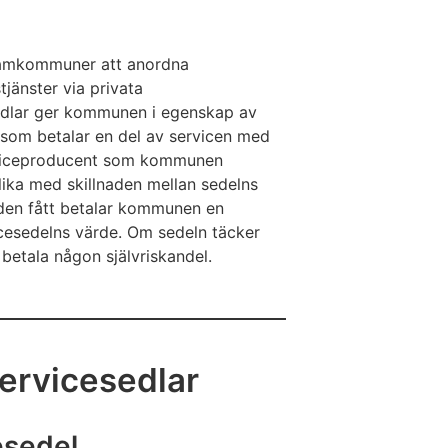
 samkommuner att anordna
jänster via privata
edlar ger kommunen i egenskap av
r som betalar en del av servicen med
erviceproducent som kommunen
lika med skillnaden mellan sedelns
nden fått betalar kommunen en
vicesedelns värde. Om sedeln täcker
 betala någon självriskandel.
ervicesedlar
esedel