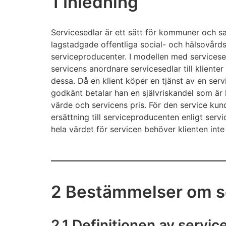
1 Inledning
Servicesedlar är ett sätt för kommuner och
lagstadgade offentliga social- och hälsovårdst
serviceproducenter. I modellen med services
servicens anordnare servicesedlar till kliente
dessa. Då en klient köper en tjänst av en s
godkänt betalar han en självriskandel som är 
värde och servicens pris. För den service ku
ersättning till serviceproducenten enligt ser
hela värdet för servicen behöver klienten inte
2 Bestämmelser om s
2.1 Definitionen av servic