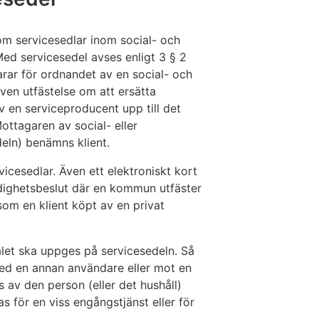
 om servicesedlar inom social- och
ed servicesedel avses enligt 3 § 2
ar för ordnandet av en social- och
iven utfästelse om att ersätta
v en serviceproducent upp till det
ttagaren av social- eller
eln) benämns klient.
icesedlar. Även ett elektroniskt kort
dighetsbeslut där en kommun utfäster
 som en klient köpt av en privat
et ska uppges på servicesedeln. Så
med en annan användare eller mot en
 av den person (eller det hushåll)
as för en viss engångstjänst eller för