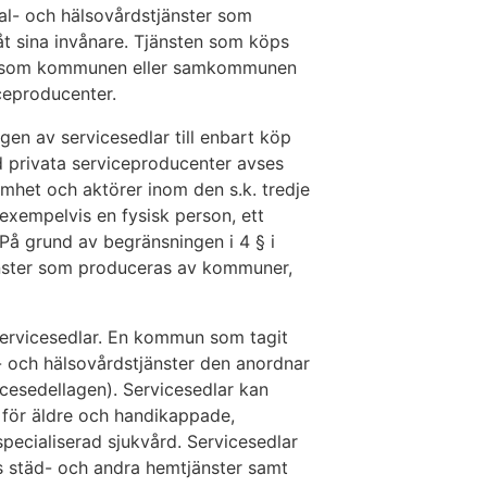
l- och hälsovårdstjänster som
 sina invånare. Tjänsten som köps
ster som kommunen eller samkommunen
iceproducenter.
gen av servicesedlar till enbart köp
d privata serviceproducenter avses
mhet och aktörer inom den s.k. tredje
exempelvis en fysisk person, ett
. På grund av begränsningen i 4 § i
jänster som produceras av kommuner,
k servicesedlar. En kommun som tagit
al- och hälsovårdstjänster den anordnar
icesedellagen). Servicesedlar kan
 för äldre och handikappade,
ecialiserad sjukvård. Servicesedlar
s städ- och andra hemtjänster samt