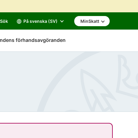
Sök
På svenska (SV)
MinSkatt
mndens förhandsavgöranden