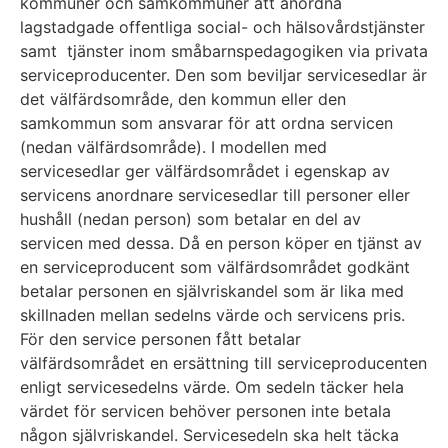
kommuner och samkommuner att anordna
lagstadgade offentliga social- och hälsovårdstjänster
samt tjänster inom småbarnspedagogiken via privata
serviceproducenter. Den som beviljar servicesedlar är
det välfärdsområde, den kommun eller den
samkommun som ansvarar för att ordna servicen
(nedan välfärdsområde). I modellen med
servicesedlar ger välfärdsområdet i egenskap av
servicens anordnare servicesedlar till personer eller
hushåll (nedan person) som betalar en del av
servicen med dessa. Då en person köper en tjänst av
en serviceproducent som välfärdsområdet godkänt
betalar personen en självriskandel som är lika med
skillnaden mellan sedelns värde och servicens pris.
För den service personen fått betalar
välfärdsområdet en ersättning till serviceproducenten
enligt servicesedelns värde. Om sedeln täcker hela
värdet för servicen behöver personen inte betala
någon självriskandel. Servicesedeln ska helt täcka