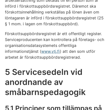
arbetsersättning som betalas till en person som är
införd i förskottsuppbördsregistret. Däremot ska
förskottsinnehållning verkställas på lönen även om
löntagaren är införd i förskottsuppbördsregistret (25
§ 1 mom. i lagen om förskottsuppbörd).
Förskottsuppbördsregistret är ett offentligt register.
Serviceproducenten kan kontrollera på företags- och
organisationsdatasystemets offentliga
informationstjänst (
www.ytj.fi
) att den som utför
arbetet är förskottsuppbördsregistrerad.
5 Servicesedeln vid
anordnande av
småbarnspedagogik
5.1 Principer som tillämpas på