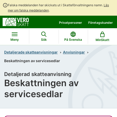
Falska meddelanden har skickats ut i Skatteförvaltningens namn.
Läs
mer om falska meddelanden
.
Gå
Gå
Privatpersoner
Företagskunder
direkt
till
till
hela
innehållet
webbplatsens
Meny
Sök
På Svenska
MinSkatt
sökning
Detaljerade skatteanvisningar
Anvisningar
Beskattningen av servicesedlar
Detaljerad skatteanvisning
Beskattningen av
servicesedlar