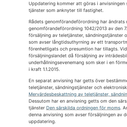
Uppdatering kommer att göras i anvisningen s
tjänster som anknyter till fastighet.
Rådets genomförandeförordning har ändrats 
genomförandeförordning 1042/2013 av den 7
försäljning av teletjänster, sändningstjänster 
som avser långtidsuthyrning av ett transportm
förenhetligats och presumtion har tillagts. V
försäljningslandet då försäljning av inträdesbilj
underhållningsevenemang som sker i en förm
i kraft 1.1.2015.
En separat anvisning har getts över bestämme
teletjänster, sändningstjänster och elektronisk
Mervärdesbeskattning av teletjänster, sändnin
Dessutom har en anvisning getts om den särs
tjänster
Den särskilda ordningen för moms
. A
denna anvisning som avser försäljningen av de
uppdatering.