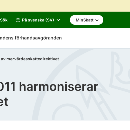
Sök
På svenska (SV)
MinSkatt
mndens förhandsavgöranden
av mervärdesskattedirektivet
011 harmoniserar
et