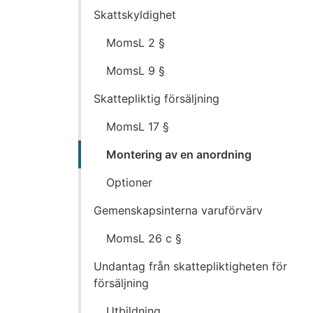
till
Skattskyldighet
innehållet
MomsL 2 §
MomsL 9 §
Skattepliktig försäljning
MomsL 17 §
Montering av en anordning
Optioner
Gemenskapsinterna varuförvärv
MomsL 26 c §
Undantag från skattepliktigheten för
försäljning
Utbildning