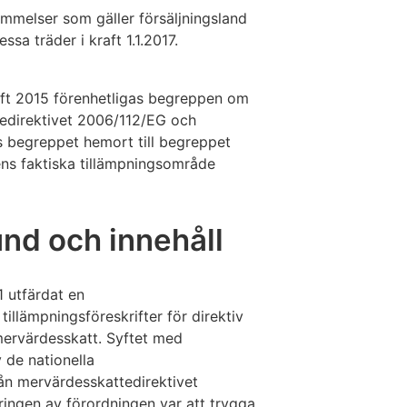
mmelser som gäller försäljningsland
ssa träder i kraft 1.1.2017.
ft 2015 förenhetligas begreppen om
tedirektivet 2006/112/EG och
begreppet hemort till begreppet
ns faktiska tillämpningsområde
nd och innehåll
 utfärdat en
llämpningsföreskrifter för direktiv
ervärdesskatt. Syftet med
 de nationella
rån mervärdesskattedirektivet
ringen av förordningen var att trygga