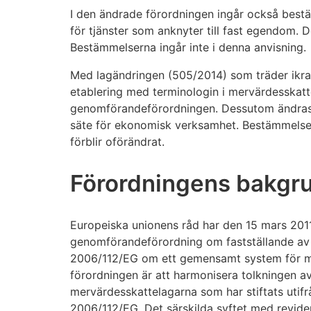
I den ändrade förordningen ingår också bestä
för tjänster som anknyter till fast egendom. De
Bestämmelserna ingår inte i denna anvisning.
Med lagändringen (505/2014) som träder ikra
etablering med terminologin i mervärdesskat
genomförandeförordningen. Dessutom ändras 
säte för ekonomisk verksamhet. Bestämmelse
förblir oförändrat.
Förordningens bakgru
Europeiska unionens råd har den 15 mars 2011
genomförandeförordning om fastställande av ti
2006/112/EG om ett gemensamt system för m
förordningen är att harmonisera tolkningen av
mervärdesskattelagarna som har stiftats utif
2006/112/EG. Det särskilda syftet med revide