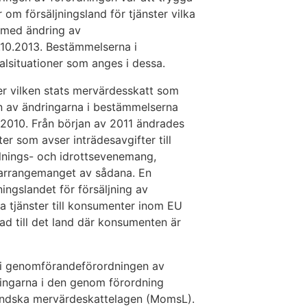
m försäljningsland för tjänster vilka
s med ändring av
10.2013. Bestämmelserna i
alsituationer som anges i dessa.
er vilken stats mervärdesskatt som
len av ändringarna i bestämmelserna
t 2010. Från början av 2011 ändrades
er som avser inträdesavgifter till
llnings- och idrottsevenemang,
arrangemanget av sådana. En
ningslandet för försäljning av
ka tjänster till konsumenter inom EU
rad till det land där konsumenten är
 i genomförandeförordningen av
ingarna i den genom förordning
ländska mervärdeskattelagen (MomsL).