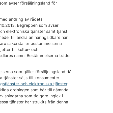
om avser försäljningsland för
med ändring av rådets
.10.2013. Begreppen som avser
och elektroniska tjänster samt tjänst
edel till andra än näringsidkare har
idare säkerställer bestämmelserna
etter till kultur- och
edlares namn. Bestämmelserna träder
lserna som gäller försäljningsland då
a tjänster säljs till konsumenter
gstjänster och elektroniska tjänster
.
kilda ordningen som hör till nämnda
nvisningarna som tidigare ingick i
ssa tjänster har strukits från denna