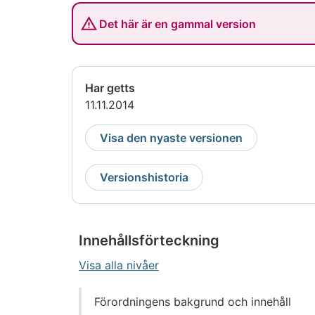
Det här är en gammal version
Har getts
11.11.2014
Visa den nyaste versionen
Versionshistoria
Innehållsförteckning
Visa alla nivåer
Gå
Förordningens bakgrund och innehåll
direkt