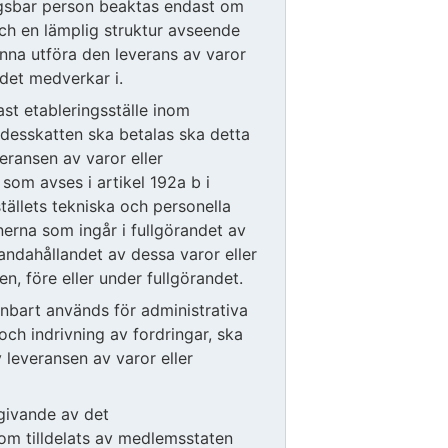
ingsbar person beaktas endast om
och en lämplig struktur avseende
unna utföra den leverans av varor
 det medverkar i.
st etableringsställe inom
rdesskatten ska betalas ska detta
eransen av varor eller
 som avses i artikel 192a b i
tällets tekniska och personella
erna som ingår i fullgörandet av
handahållandet av dessa varor eller
, före eller under fullgörandet.
enbart används för administrativa
 och indrivning av fordringar, ska
 leveransen av varor eller
givande av det
om tilldelats av medlemsstaten