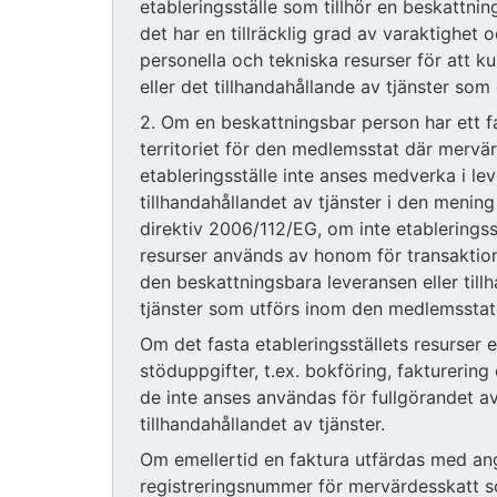
etableringsställe som tillhör en beskattn
det har en tillräcklig grad av varaktighet 
personella och tekniska resurser för att k
eller det tillhandahållande av tjänster som
2. Om en beskattningsbar person har ett fa
territoriet för den medlemsstat där mervä
etableringsställe inte anses medverka i lev
tillhandahållandet av tjänster i den mening
direktiv 2006/112/EG, om inte etableringss
resurser används av honom för transaktion
den beskattningsbara leveransen eller till
tjänster som utförs inom den medlemsstaten
Om det fasta etableringsställets resurser 
stöduppgifter, t.ex. bokföring, fakturering
de inte anses användas för fullgörandet av
tillhandahållandet av tjänster.
Om emellertid en faktura utfärdas med an
registreringsnummer för mervärdesskatt s