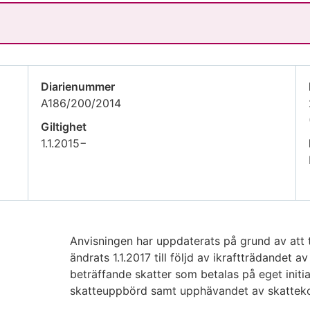
Diarienummer
A186/200/2014
Giltighet
1.1.2015−
Anvisningen har uppdaterats på grund av att 
ändrats 1.1.2017 till följd av ikraftträdandet
beträffande skatter som betalas på eget initi
skatteuppbörd samt upphävandet av skattek