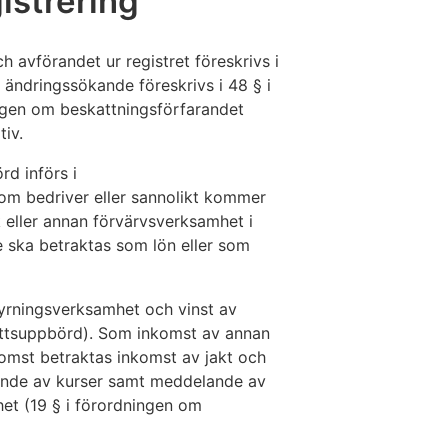
istrering
 avförandet ur registret föreskrivs i
ändringssökande föreskrivs i 48 § i
agen om beskattningsförfarandet
tiv.
d införs i
om bedriver eller sannolikt kommer
 eller annan förvärvsverksamhet i
e ska betraktas som lön eller som
yrningsverksamhet och vinst av
ottsuppbörd). Som inkomst av annan
komst betraktas inkomst av jakt och
dnande av kurser samt meddelande av
et (19 § i förordningen om