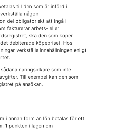
talas till den som är införd i
verkställa någon
on del obligatoriskt att ingå i
m fakturerar arbets- eller
ördsregistret, ska den som köper
å det debiterade köpepriset. Hos
ngar verkställs innehållningen enligt
rtet.
n sådana näringsidkare som inte
savgifter. Till exempel kan den som
gistret på ansökan.
m i annan form än lön betalas för ett
om. 1 punkten i lagen om