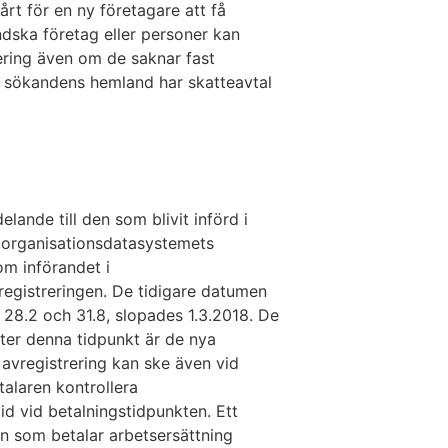
rt för en ny företagare att få
ndska företag eller personer kan
ering även om de saknar fast
att sökandens hemland har skatteavtal
lande till den som blivit införd i
h organisationsdatasystemets
om införandet i
registreringen. De tidigare datumen
 28.2 och 31.8, slopades 1.3.2018. De
fter denna tidpunkt är de nya
m avregistrering kan ske även vid
talaren kontrollera
id vid betalningstidpunkten. Ett
en som betalar arbetsersättning