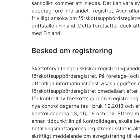
sannolikt kommer att inledas. Det kan vara svå
uppdrag före införandet i registret. Även utlä
frivilligt ansöka om förskottsuppbördsregistr
driftställe i Finland. Detta förutsätter dock 
med Finland.
Besked om registrering
Skatteförvaltningen skickar registreringsmedde
förskottsuppbördsregistret. På företags- oc
offentliga informationstjänst visas uppgiften 
förskottsuppbördsregistret omedelbart efter 
för kontroll av förskottsuppbördsregistrering,
nya kontrolldagarna tas i bruk 1.9.2018 och e
kontrolldagarna 1.3, 1.6, 1.9 och 1.12. Efterso
annan tidpunkt än på kontrolldagen, skulle be
betalningsmottagarens registreringsstatus allt
skriftligt meddelande om avregistrering till d