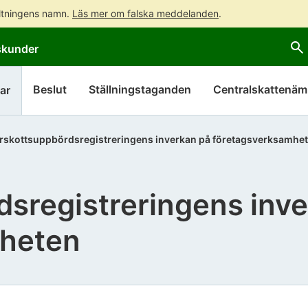
altningens namn.
Läs mer om falska meddelanden
.
Gå
Gå
skunder
direkt
till
till
hela
innehållet
webbplatsens
Beslut
Ställningstaganden
Centralskattenä
ar
sökning
rskottsuppbördsregistreringens inverkan på företagsverksamhe
sregistreringens inv
mheten