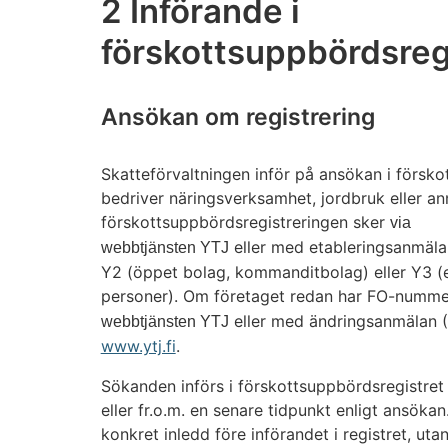
2 Införande i
förskottsuppbördsreg
Ansökan om registrering
Skatteförvaltningen inför på ansökan i försk
bedriver näringsverksamhet, jordbruk eller 
förskottsuppbördsregistreringen sker
via
eller med etableringsanmäla
webbtjänsten YTJ
Y2 (öppet bolag, kommanditbolag) eller Y3 (en
personer). Om företaget redan har FO-numme
eller med ändringsanmälan (Y
webbtjänsten YTJ
www.ytj.fi
.
Sökanden införs i förskottsuppbördsregistret
eller fr.o.m. en senare tidpunkt enligt ansök
konkret inledd före införandet i registret, u