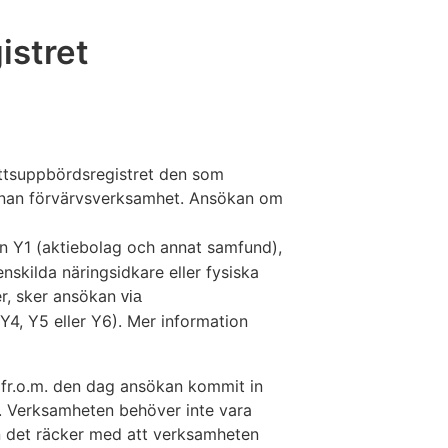
istret
ottsuppbördsregistret den som
annan förvärvsverksamhet. Ansökan om
n Y1 (aktiebolag och annat samfund),
skilda näringsidkare eller fysiska
r, sker ansökan
via
4, Y5 eller Y6). Mer information
 fr.o.m. den dag ansökan kommit in
an. Verksamheten behöver inte vara
tan det räcker med att verksamheten