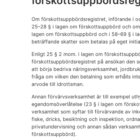
förskottsuppbördsreg
Om förskottsuppbördsregistret, införande i och
25–28 § i lagen om förskottsuppbörd och om 
lagen om förskottsuppbörd och i 58–69 § i l
beträffande skatter som betalas på eget initia
Enligt 25 § 2 mom. i lagen om förskottsuppbör
förskottsuppbördsregistret på ansökan den s
att börja bedriva näringsverksamhet, jordbruk
fråga om vilken den betalning som erhålls int
arvode till idrottsman.
Annan förvärvsverksamhet är till exempel uth
egendomsöverlåtelse (23 § i lagen om försk
verksamhet som syftar till förvärvande av in
fiske, dricks, besiktning och inspektion, or
privatundervisning och annan sådan verksamh
förskottsuppbörd).