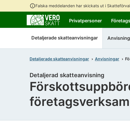
Falska meddelanden har skickats ut i Skatteförv
Privatpersoner
Företag
Detaljerade skatteanvisningar
Anvisning
Detaljerade skatteanvisningar
Anvisningar
Fö
Detaljerad skatteanvisning
Förskottsuppbörd
företagsverksa