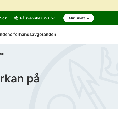
Sök
På svenska (SV)
MinSkatt
mndens förhandsavgöranden
ten
erkan på