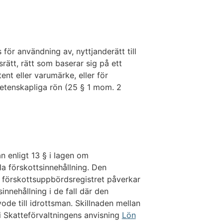
för användning av, nyttjanderätt till
srätt, rätt som baserar sig på ett
ent eller varumärke, eller för
 vetenskapliga rön (25 § 1 mom. 2
an enligt 13 § i lagen om
la förskottsinnehållning. Den
i förskottsuppbördsregistret påverkar
sinnehållning i de fall där den
vode till idrottsman. Skillnaden mellan
i Skatteförvaltningens anvisning
Lön