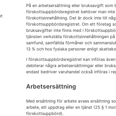
På en arbetsersättning eller bruksavgift som be
förskottsuppbördsregistret behöver man inte 
et
förskottsinnehållning. Det är dock inte till någ
förskottsuppbördsregistret. Om ett företag so
bruksavgifter inte finns med i förskottsuppb
tjänsten verkställa förskottsinnehållningen p
samfund, samfällda förmåner och sammanslutni
13 % och hos fysiska personer enligt skatteko
I förskottsuppbördsregistret kan införas äve
debiterar några arbetsersättningar eller bruk
endast bedriver varuhandel också införas i re
Arbetsersättning
Med ersättning för arbete avses ersättning so
arbete, ett uppdrag eller en tjänst (25 § 1 m
förskottsuppbörd).