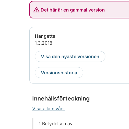
Det här är en gammal version
Har getts
1.3.2018
Visa den nyaste versionen
Versionshistoria
Innehållsförteckning
Visa alla nivåer
Gå
1 Betydelsen av
direkt