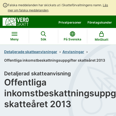
Falska meddelanden har skickats ut i Skatteförvaltningens namn.
Läs
mer om falska meddelanden
.
Gå
Gå
Privatpersoner
Företagskunder
direkt
till
till
hela
innehållet
webbplatsens
Meny
Sök
På Svenska
MinSkatt
sökning
Detaljerade skatteanvisningar
Anvisningar
Offentliga inkomstbeskattningsuppgifter skatteåret 2013
Detaljerad skatteanvisning
Offentliga
inkomstbeskattningsuppgi
skatteåret 2013