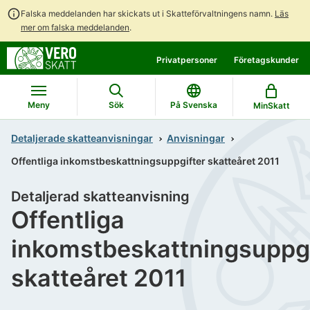
Falska meddelanden har skickats ut i Skatteförvaltningens namn.
Läs
mer om falska meddelanden
.
Gå
Gå
Privatpersoner
Företagskunder
direkt
till
till
hela
innehållet
webbplatsens
Meny
Sök
På Svenska
MinSkatt
sökning
Detaljerade skatteanvisningar
Anvisningar
Offentliga inkomstbeskattningsuppgifter skatteåret 2011
Detaljerad skatteanvisning
Offentliga
inkomstbeskattningsuppgi
skatteåret 2011