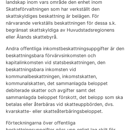
landskap inom vars område den enhet inom
Skatteförvaltningen som har verkställt den
skattskyldiges beskattning är belägen. För
närvarande verkställs beskattningen för dessa s.k.
begränsat skattskyldiga av Huvudstadsregionens
eller Ålands skattebyrå.
Andra offentliga inkomstbeskattningsuppgifter är den
beskattningsbara förvärvsinkomsten och
kapitalinkomsten vid statsbeskattningen, den
beskattningsbara inkomsten vid
kommunalbeskattningen, inkomstskatten,
kommunalskatten, det sammanlagda beloppet
debiterade skatter och avgifter samt det
sammanlagda beloppet förskott, det belopp som ska
betalas eller återbäras vid skatteuppbörden, dvs.
kvarskatte- eller skatteåterbäringsbeloppet.
Förteckningarna över offentliga
beskattningsuppgifter görs upp enligt lag skilt för