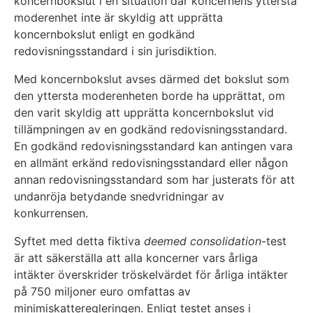
koncernbokslut i en situation där koncernens yttersta
moderenhet inte är skyldig att upprätta
koncernbokslut enligt en godkänd
redovisningsstandard i sin jurisdiktion.
Med koncernbokslut avses därmed det bokslut som
den yttersta moderenheten borde ha upprättat, om
den varit skyldig att upprätta koncernbokslut vid
tillämpningen av en godkänd redovisningsstandard.
En godkänd redovisningsstandard kan antingen vara
en allmänt erkänd redovisningsstandard eller någon
annan redovisningsstandard som har justerats för att
undanröja betydande snedvridningar av
konkurrensen.
Syftet med detta fiktiva
deemed consolidation
-test
är att säkerställa att alla koncerner vars årliga
intäkter överskrider tröskelvärdet för årliga intäkter
på 750 miljoner euro omfattas av
minimiskatteregleringen. Enligt testet anses i