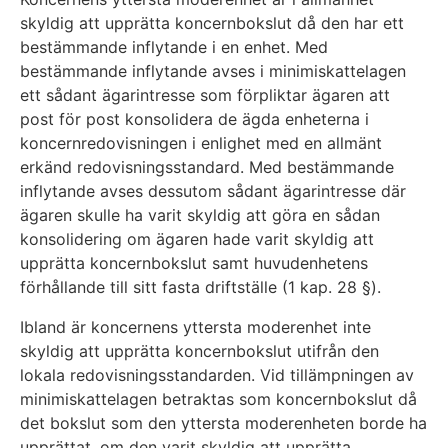
skyldig att upprätta koncernbokslut då den har ett
bestämmande inflytande i en enhet. Med
bestämmande inflytande avses i minimiskattelagen
ett sådant ägarintresse som förpliktar ägaren att
post för post konsolidera de ägda enheterna i
koncernredovisningen i enlighet med en allmänt
erkänd redovisningsstandard. Med bestämmande
inflytande avses dessutom sådant ägarintresse där
ägaren skulle ha varit skyldig att göra en sådan
konsolidering om ägaren hade varit skyldig att
upprätta koncernbokslut samt huvudenhetens
förhållande till sitt fasta driftställe (1 kap. 28 §).
Ibland är koncernens yttersta moderenhet inte
skyldig att upprätta koncernbokslut utifrån den
lokala redovisningsstandarden. Vid tillämpningen av
minimiskattelagen betraktas som koncernbokslut då
det bokslut som den yttersta moderenheten borde ha
upprättat, om den varit skyldig att upprätta