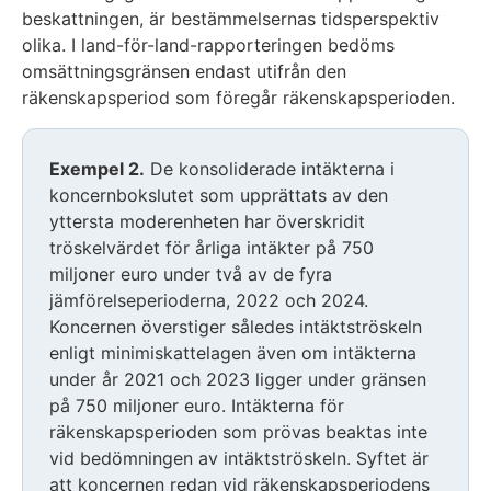
beskattningen, är bestämmelsernas tidsperspektiv
olika. I land-för-land-rapporteringen bedöms
omsättningsgränsen endast utifrån den
räkenskapsperiod som föregår räkenskapsperioden.
Exemplet
Exempel 2.
De konsoliderade intäkterna i
inleds
koncernbokslutet som upprättats av den
yttersta moderenheten har överskridit
tröskelvärdet för årliga intäkter på 750
miljoner euro under två av de fyra
jämförelseperioderna, 2022 och 2024.
Koncernen överstiger således intäktströskeln
enligt minimiskattelagen även om intäkterna
under år 2021 och 2023 ligger under gränsen
på 750 miljoner euro. Intäkterna för
räkenskapsperioden som prövas beaktas inte
vid bedömningen av intäktströskeln. Syftet är
att koncernen redan vid räkenskapsperiodens