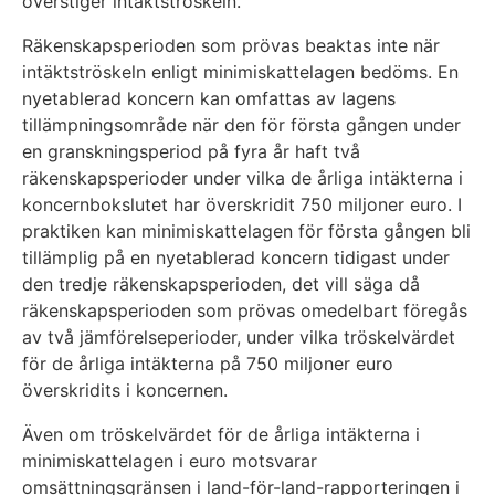
överstiger intäktströskeln.
Räkenskapsperioden som prövas beaktas inte när
intäktströskeln enligt minimiskattelagen bedöms. En
nyetablerad koncern kan omfattas av lagens
tillämpningsområde när den för första gången under
en granskningsperiod på fyra år haft två
räkenskapsperioder under vilka de årliga intäkterna i
koncernbokslutet har överskridit 750 miljoner euro. I
praktiken kan minimiskattelagen för första gången bli
tillämplig på en nyetablerad koncern tidigast under
den tredje räkenskapsperioden, det vill säga då
räkenskapsperioden som prövas omedelbart föregås
av två jämförelseperioder, under vilka tröskelvärdet
för de årliga intäkterna på 750 miljoner euro
överskridits i koncernen.
Även om tröskelvärdet för de årliga intäkterna i
minimiskattelagen i euro motsvarar
omsättningsgränsen i land-för-land-rapporteringen i