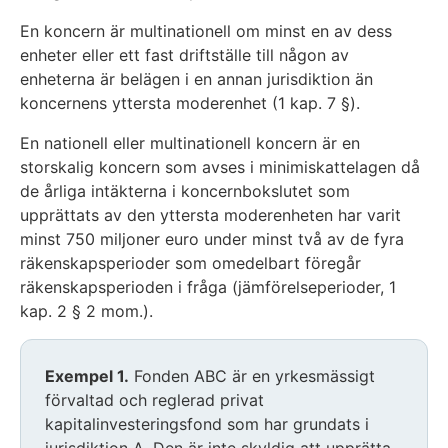
En koncern är multinationell om minst en av dess
enheter eller ett fast driftställe till någon av
enheterna är belägen i en annan jurisdiktion än
koncernens yttersta moderenhet (1 kap. 7 §).
En nationell eller multinationell koncern är en
storskalig koncern som avses i minimiskattelagen då
de årliga intäkterna i koncernbokslutet som
upprättats av den yttersta moderenheten har varit
minst 750 miljoner euro under minst två av de fyra
räkenskapsperioder som omedelbart föregår
räkenskapsperioden i fråga (jämförelseperioder, 1
kap. 2 § 2 mom.).
Exemplet
Exempel 1.
Fonden ABC är en yrkesmässigt
inleds
förvaltad och reglerad privat
kapitalinvesteringsfond som har grundats i
jurisdiktion A. Den är inte skyldig att upprätta