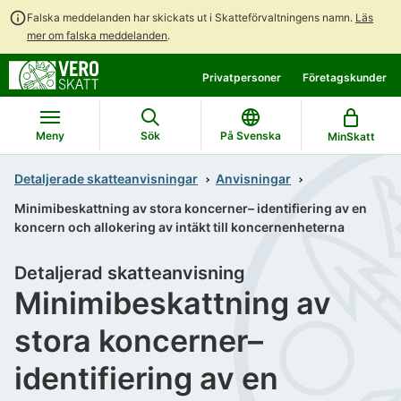
Falska meddelanden har skickats ut i Skatteförvaltningens namn.
Läs
mer om falska meddelanden
.
Gå
Gå
Privatpersoner
Företagskunder
direkt
till
till
hela
innehållet
webbplatsens
Meny
Sök
På Svenska
MinSkatt
sökning
Detaljerade skatteanvisningar
Anvisningar
Minimibeskattning av stora koncerner– identifiering av en
koncern och allokering av intäkt till koncernenheterna
Detaljerad skatteanvisning
Minimibeskattning av
stora koncerner–
identifiering av en