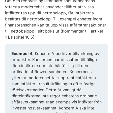
Om den redovisningsstandard som koncernens
yttersta moderenhet använder tillåter att vissa
intäkter tas upp till nettobelopp, får intäkterna
beaktas till nettobelopp. Till exempel enheter inom
finansbranschen kan ta upp vissa affärstransaktioner
till nettobelopp i sitt bokslut (kommentar till artikel
1.1, kapitel 10.5).
Exemplet
Exempel 4.
Koncern A bedriver tillverkning av
inleds
produkter. Koncernen har dessutom tillfälliga
ränteintäkter som inte hänför sig till den
ordinarie affärsverksamheten. Koncernens
yttersta moderenhet tar upp ränteintäkterna
som intäkter i resultaträkningen efter övriga
rörelsekostnader. Detta är vanligt då
ränteintäkterna inte utgör enhetens ordinarie
affärsverksamhet utan exempelvis intäkter från
investeringsverksamhet. Koncern A ska inte