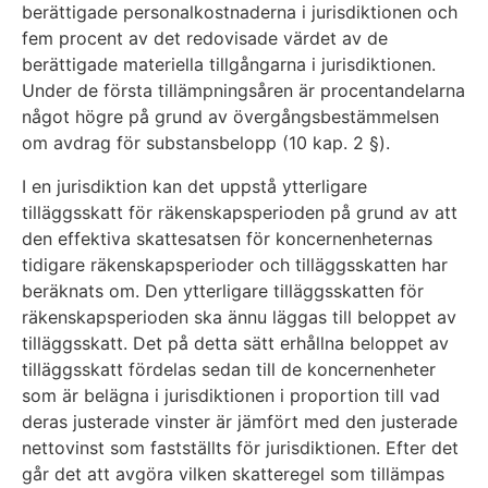
berättigade personalkostnaderna i jurisdiktionen och
fem procent av det redovisade värdet av de
berättigade materiella tillgångarna i jurisdiktionen.
Under de första tillämpningsåren är procentandelarna
något högre på grund av övergångsbestämmelsen
om avdrag för substansbelopp (10 kap. 2 §).
I en jurisdiktion kan det uppstå ytterligare
tilläggsskatt för räkenskapsperioden på grund av att
den effektiva skattesatsen för koncernenheternas
tidigare räkenskapsperioder och tilläggsskatten har
beräknats om. Den ytterligare tilläggsskatten för
räkenskapsperioden ska ännu läggas till beloppet av
tilläggsskatt. Det på detta sätt erhållna beloppet av
tilläggsskatt fördelas sedan till de koncernenheter
som är belägna i jurisdiktionen i proportion till vad
deras justerade vinster är jämfört med den justerade
nettovinst som fastställts för jurisdiktionen. Efter det
går det att avgöra vilken skatteregel som tillämpas