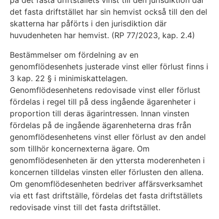
på det fasta driftställets vinst till den jurisdiktion där
det fasta driftstället har sin hemvist också till den del
skatterna har påförts i den jurisdiktion där
huvudenheten har hemvist. (RP 77/2023, kap. 2.4)
Bestämmelser om fördelning av en
genomflödesenhets justerade vinst eller förlust finns i
3 kap. 22 § i minimiskattelagen.
Genomflödesenhetens redovisade vinst eller förlust
fördelas i regel till på dess ingående ägarenheter i
proportion till deras ägarintressen. Innan vinsten
fördelas på de ingående ägarenheterna dras från
genomflödesenhetens vinst eller förlust av den andel
som tillhör koncernexterna ägare. Om
genomflödesenheten är den yttersta moderenheten i
koncernen tilldelas vinsten eller förlusten den allena.
Om genomflödesenheten bedriver affärsverksamhet
via ett fast driftställe, fördelas det fasta driftställets
redovisade vinst till det fasta driftstället.