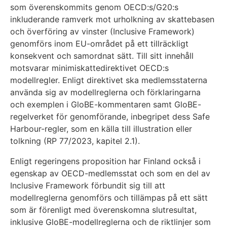
som överenskommits genom OECD:s/G20:s
inkluderande ramverk mot urholkning av skattebasen
och överföring av vinster (Inclusive Framework)
genomförs inom EU-området på ett tillräckligt
konsekvent och samordnat sätt. Till sitt innehåll
motsvarar minimiskattedirektivet OECD:s
modellregler. Enligt direktivet ska medlemsstaterna
använda sig av modellreglerna och förklaringarna
och exemplen i GloBE-kommentaren samt GloBE-
regelverket för genomförande, inbegripet dess Safe
Harbour-regler, som en källa till illustration eller
tolkning (RP 77/2023, kapitel 2.1).
Enligt regeringens proposition har Finland också i
egenskap av OECD-medlemsstat och som en del av
Inclusive Framework förbundit sig till att
modellreglerna genomförs och tillämpas på ett sätt
som är förenligt med överenskomna slutresultat,
inklusive GloBE-modellreglerna och de riktlinjer som