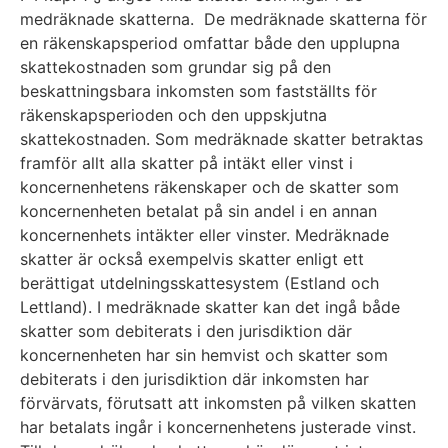
medräknade skatterna. De medräknade skatterna för
en räkenskapsperiod omfattar både den upplupna
skattekostnaden som grundar sig på den
beskattningsbara inkomsten som fastställts för
räkenskapsperioden och den uppskjutna
skattekostnaden. Som medräknade skatter betraktas
framför allt alla skatter på intäkt eller vinst i
koncernenhetens räkenskaper och de skatter som
koncernenheten betalat på sin andel i en annan
koncernenhets intäkter eller vinster. Medräknade
skatter är också exempelvis skatter enligt ett
berättigat utdelningsskattesystem (Estland och
Lettland). I medräknade skatter kan det ingå både
skatter som debiterats i den jurisdiktion där
koncernenheten har sin hemvist och skatter som
debiterats i den jurisdiktion där inkomsten har
förvärvats, förutsatt att inkomsten på vilken skatten
har betalats ingår i koncernenhetens justerade vinst.