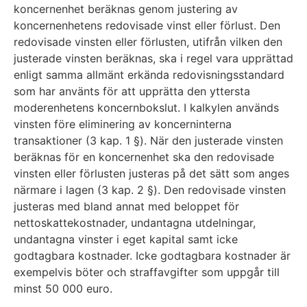
koncernenhet beräknas genom justering av
koncernenhetens redovisade vinst eller förlust. Den
redovisade vinsten eller förlusten, utifrån vilken den
justerade vinsten beräknas, ska i regel vara upprättad
enligt samma allmänt erkända redovisningsstandard
som har använts för att upprätta den yttersta
moderenhetens koncernbokslut. I kalkylen används
vinsten före eliminering av koncerninterna
transaktioner (3 kap. 1 §). När den justerade vinsten
beräknas för en koncernenhet ska den redovisade
vinsten eller förlusten justeras på det sätt som anges
närmare i lagen (3 kap. 2 §). Den redovisade vinsten
justeras med bland annat med beloppet för
nettoskattekostnader, undantagna utdelningar,
undantagna vinster i eget kapital samt icke
godtagbara kostnader. Icke godtagbara kostnader är
exempelvis böter och straffavgifter som uppgår till
minst 50 000 euro.