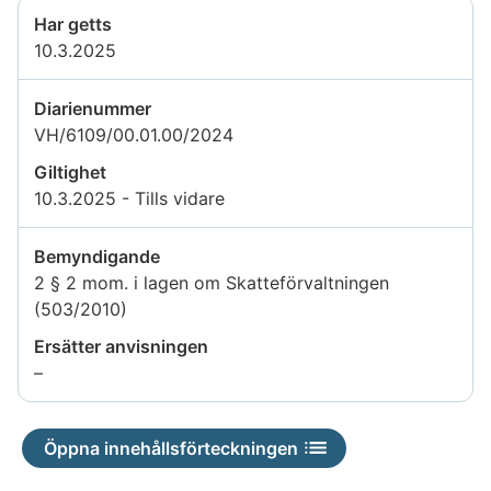
Har getts
10.3.2025
Diarienummer
VH/6109/00.01.00/2024
Giltighet
10.3.2025 - Tills vidare
Bemyndigande
2 § 2 mom. i lagen om Skatteförvaltningen
(503/2010)
Ersätter anvisningen
Uppgiften
–
är
inte
Öppna innehållsförteckningen
tillgänglig