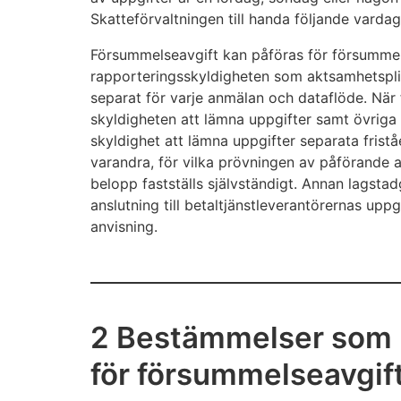
Skatteförvaltningen till handa följande vardag
Försummelseavgift kan påföras för försummel
rapporteringsskyldigheten som aktsamhetspli
separat för varje anmälan och dataflöde. När
skyldigheten att lämna uppgifter samt övriga s
skyldighet att lämna uppgifter separata friståe
varandra, för vilka prövningen av påförande 
belopp fastställs självständigt. Annan lagstad
anslutning till betaltjänstleverantörernas up
anvisning.
2 Bestämmelser som li
för försummelseavgif