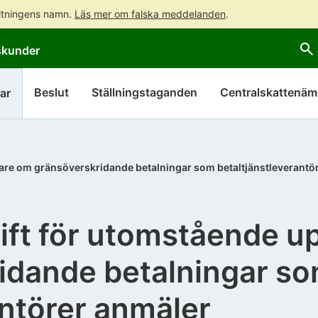
altningens namn.
Läs mer om falska meddelanden
.
Gå
Gå
skunder
direkt
till
till
hela
innehållet
webbplatsens
Beslut
Ställningstaganden
Centralskattenä
ar
sökning
re om gränsöverskridande betalningar som betaltjänstleverantö
ft för utomstående u
idande betalningar s
antörer anmäler