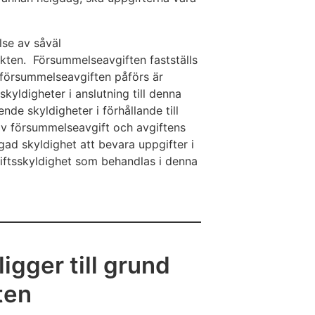
se av såväl
kten. Försummelseavgiften fastställs
 försummelseavgiften påförs är
kyldigheter i anslutning till denna
nde skyldigheter i förhållande till
av försummelseavgift och avgiftens
gad skyldighet att bevara uppgifter i
pgiftsskyldighet som behandlas i denna
gger till grund
ten