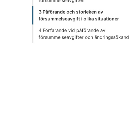
försummelseavgiften
3 Påförande och storleken av
försummelseavgift i olika situationer
4 Förfarande vid påförande av
försummelseavgifter och ändringssökan