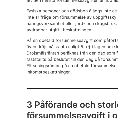
att den minsta försummelseavgiften är 100 eu
Fysiska personer och dödsbon åläggs inte att
inte är fråga om försummelse av uppgiftsskyldi
näringsverksamhet eller jord- och skogsbruk.
avdragbar utgift i beskattningen.
På en obetald försummelseavgift som påförts oc
även dröjsmålsränta enligt 5 a § i lagen om sk
Dröjsmålsräntan beräknas från den dag som fö
fastställts på beslutet till den dag då försum
Förseningsräntan på en obetald försummelseav
inkomstbeskattningen.
3 Påförande och stor
försummelseavgift i o