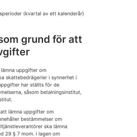
perioder (kvartal av ett kalenderår)
som grund för att
gifter
t lämna uppgifter om
a skattebedrägerier i synnerhet i
pgifter har ställts för de
melserna, såsom betalningsinstitut,
titut.
 att lämna uppgifter om
innehåller bestämmelser om
ltjänstleverantörer ska lämna
med 29 § 7 mom. i lagen om