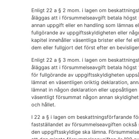
Enligt 22 a § 2 mom. i lagen om beskattnings
åläggas att i försummelseavgift betala högst 
annan uppgift eller en handling som lämnas el
fullgörande av uppgiftsskyldigheten eller någ
kapitel innehåller väsentliga brister eller fel 
dem eller fullgjort det först efter en bevisli
Enligt 22 a § 3 mom. i lagen om beskattnings
åläggas att i försummelseavgift betala högst
för fullgörande av uppgiftsskyldigheten uppså
lämnat en väsentligen oriktig deklaration, annan
lämnat in någon deklaration eller uppsåtligen 
väsentligt försummat någon annan skyldighet en
och hållet.
I 22 a § i lagen om beskattningsförfarande för
fastställandet av försummelseavgiften också
den uppgiftsskyldige ska lämna. Försummelsea