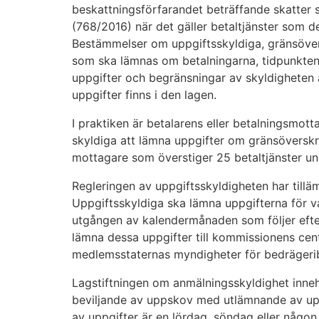
beskattningsförfarandet beträffande skatter s
(768/2016) när det gäller betaltjänster som de 
Bestämmelser om uppgiftsskyldiga, gränsöver
som ska lämnas om betalningarna, tidpunkten 
uppgifter och begränsningar av skyldigheten 
uppgifter finns i den lagen.
I praktiken är betalarens eller betalningsmott
skyldiga att lämna uppgifter om gränsöverskr
mottagare som överstiger 25 betaltjänster u
Regleringen av uppgiftsskyldigheten har till
Uppgiftsskyldiga ska lämna uppgifterna för va
utgången av kalendermånaden som följer efter
lämna dessa uppgifter till kommissionens centra
medlemsstaternas myndigheter för bedräger
Lagstiftningen om anmälningsskyldighet inne
beviljande av uppskov med utlämnande av upp
av uppgifter är en lördag, söndag eller någo