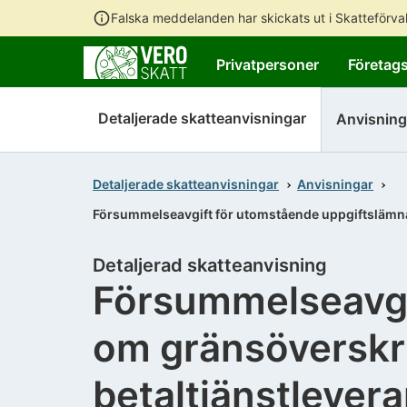
Falska meddelanden har skickats ut i Skatteförv
Privatpersoner
Företag
Detaljerade skatteanvisningar
Anvisning
Detaljerade skatteanvisningar
Anvisningar
Försummelseavgift för utomstående uppgiftslämna
Detaljerad skatteanvisning
Försummelseavgi
om gränsöverskr
betaltjänstlever