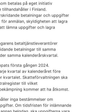
om betalas på eget initiativ
tillhandahåller i Finland.
skridande betalningar och uppgifter
för anmälan, skyldigheten att lagra
att lämna uppgifter och lagra
agarens betaltjänstleverantörer
idande betalningar till samma
nder samma kalenderårskvartal.
ämpats första gången 2024.
rje kvartal av kalenderåret före
 kvartalet. Skatteförvaltningen ska
lregister till vilket
ibekämpning kommer att ha åtkomst.
håller inga bestämmelser om
gifter. Om tidsfristen för inlämnande
n annan helgdag, ska uppgifterna vara