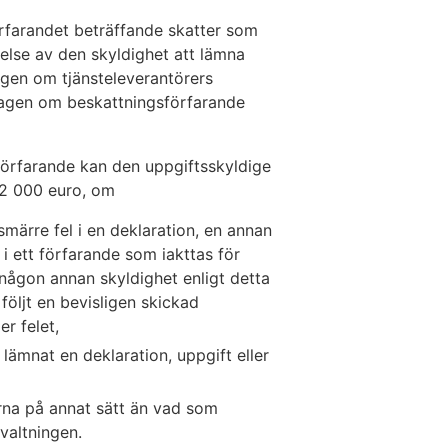
rfarandet beträffande skatter som
melse av den skyldighet att lämna
agen om tjänsteleverantörers
 lagen om beskattningsförfarande
förfarande kan den uppgiftsskyldige
 2 000 euro, om
 smärre fel i en deklaration, en annan
 i ett förfarande som iakttas för
 någon annan skyldighet enligt detta
följt en bevisligen skickad
er felet,
 lämnat en deklaration, uppgift eller
rna på annat sätt än vad som
rvaltningen.