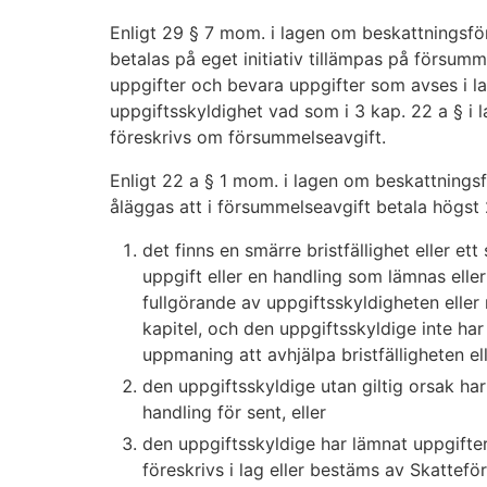
Enligt 29 § 7 mom. i lagen om beskattningsfö
betalas på eget initiativ tillämpas på försum
uppgifter och bevara uppgifter som avses i l
uppgiftsskyldighet vad som i 3 kap. 22 a § i
föreskrivs om försummelseavgift.
Enligt 22 a § 1 mom. i lagen om beskattnings
åläggas att i försummelseavgift betala högst
det finns en smärre bristfällighet eller ett
uppgift eller en handling som lämnas eller
fullgörande av uppgiftsskyldigheten eller
kapitel, och den uppgiftsskyldige inte har 
uppmaning att avhjälpa bristfälligheten ell
den uppgiftsskyldige utan giltig orsak har
handling för sent, eller
den uppgiftsskyldige har lämnat uppgifte
föreskrivs i lag eller bestäms av Skattefö