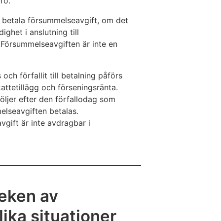
ro.
 betala försummelseavgift, om det
ghet i anslutning till
 Försummelseavgiften är inte en
h förfallit till betalning påförs
attetillägg och förseningsränta.
ljer efter den förfallodag som
melseavgiften betalas.
gift är inte avdragbar i
leken av
lika situationer