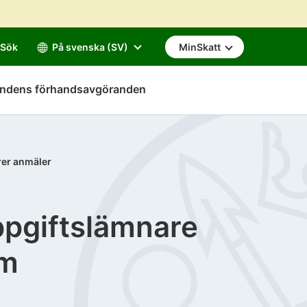
Sök
På svenska (SV)
MinSkatt
mndens förhandsavgöranden
rer anmäler
ppgiftslämnare
om