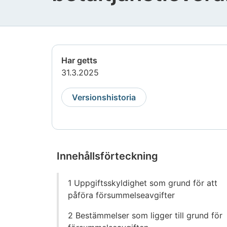
Har getts
31.3.2025
Versionshistoria
Innehållsförteckning
Gå
1 Uppgiftsskyldighet som grund för att
direkt
påföra försummelseavgifter
till
innehållet
2 Bestämmelser som ligger till grund för