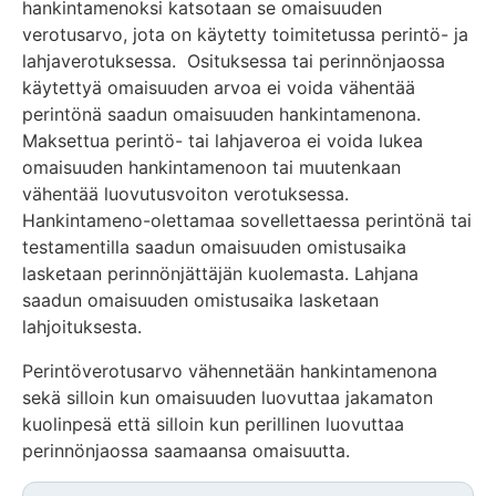
hankintamenoksi katsotaan se omaisuuden
verotusarvo, jota on käytetty toimitetussa perintö- ja
lahjaverotuksessa. Osituksessa tai perinnönjaossa
käytettyä omaisuuden arvoa ei voida vähentää
perintönä saadun omaisuuden hankintamenona.
Maksettua perintö- tai lahjaveroa ei voida lukea
omaisuuden hankintamenoon tai muutenkaan
vähentää luovutusvoiton verotuksessa.
Hankintameno-olettamaa sovellettaessa perintönä tai
testamentilla saadun omaisuuden omistusaika
lasketaan perinnönjättäjän kuolemasta. Lahjana
saadun omaisuuden omistusaika lasketaan
lahjoituksesta.
Perintöverotusarvo vähennetään hankintamenona
sekä silloin kun omaisuuden luovuttaa jakamaton
kuolinpesä että silloin kun perillinen luovuttaa
perinnönjaossa saamaansa omaisuutta.