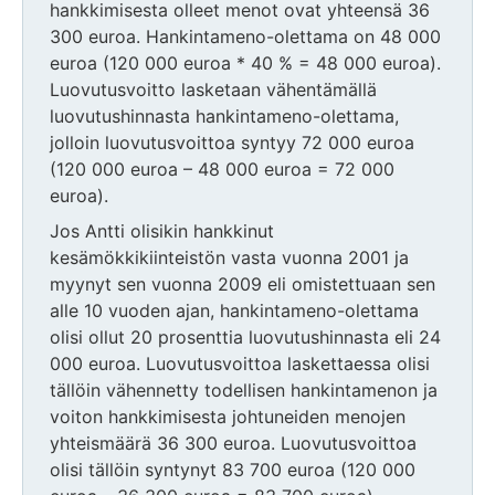
hankkimisesta olleet menot ovat yhteensä 36
300 euroa. Hankintameno-olettama on 48 000
euroa (120 000 euroa * 40 % = 48 000 euroa).
Luovutusvoitto lasketaan vähentämällä
luovutushinnasta hankintameno-olettama,
jolloin luovutusvoittoa syntyy 72 000 euroa
(120 000 euroa – 48 000 euroa = 72 000
euroa).
Jos Antti olisikin hankkinut
kesämökkikiinteistön vasta vuonna 2001 ja
myynyt sen vuonna 2009 eli omistettuaan sen
alle 10 vuoden ajan, hankintameno-olettama
olisi ollut 20 prosenttia luovutushinnasta eli 24
000 euroa. Luovutusvoittoa laskettaessa olisi
tällöin vähennetty todellisen hankintamenon ja
voiton hankkimisesta johtuneiden menojen
yhteismäärä 36 300 euroa. Luovutusvoittoa
olisi tällöin syntynyt 83 700 euroa (120 000