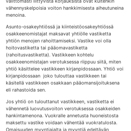
välittömästi liittyvistä korjauksista ovat kuitenkin
vähennyskelpoisia voiton hankkimisesta aiheutuneina
menoina.
Asunto-osakeyhtiössä ja kiinteistöosakeyhtiössä
osakkeenomistajat maksavat yhtiölle vastiketta
yhtiön menojen rahoittamiseksi. Vastike voi olla
hoitovastiketta tai pääomavastiketta
(rahoitusvastiketta). Vastikkeen kohtelu
osakkeenomistajan verotuksessa riippuu siitä, miten
yhtiö käsittelee vastikkeen kirjanpidossaan. Yhtiö voi
kirjanpidossaan joko tulouttaa vastikkeen tai
käsitellä vastikkeen osakkaan pääomansijoituksena
eli rahastoida sen.
Jos yhtiö on tulouttanut vastikkeen, vastiketta ei
vähennetä luovutusvoiton verotuksessa osakkeiden
hankintamenona. Vuokralle annetusta huoneistosta
maksettu vastike voidaan vähentää vuokratulosta.
Omaisuuden myyntiajalta ja myyntiä edeltävän