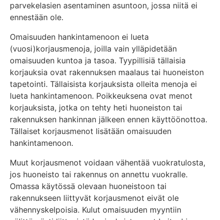
parvekelasien asentaminen asuntoon, jossa niitä ei
ennestään ole.
Omaisuuden hankintamenoon ei lueta
(vuosi)korjausmenoja, joilla vain ylläpidetään
omaisuuden kuntoa ja tasoa. Tyypillisiä tällaisia
korjauksia ovat rakennuksen maalaus tai huoneiston
tapetointi. Tällaisista korjauksista olleita menoja ei
lueta hankintamenoon. Poikkeuksena ovat menot
korjauksista, jotka on tehty heti huoneiston tai
rakennuksen hankinnan jälkeen ennen käyttöönottoa.
Tällaiset korjausmenot lisätään omaisuuden
hankintamenoon.
Muut korjausmenot voidaan vähentää vuokratulosta,
jos huoneisto tai rakennus on annettu vuokralle.
Omassa käytössä olevaan huoneistoon tai
rakennukseen liittyvät korjausmenot eivät ole
vähennyskelpoisia. Kulut omaisuuden myyntiin