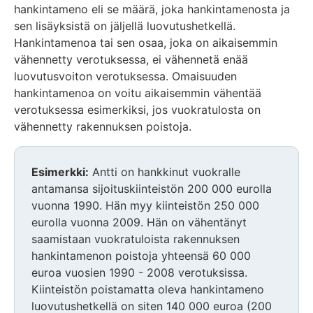
hankintameno eli se määrä, joka hankintamenosta ja
sen lisäyksistä on jäljellä luovutushetkellä.
Hankintamenoa tai sen osaa, joka on aikaisemmin
vähennetty verotuksessa, ei vähennetä enää
luovutusvoiton verotuksessa. Omaisuuden
hankintamenoa on voitu aikaisemmin vähentää
verotuksessa esimerkiksi, jos vuokratulosta on
vähennetty rakennuksen poistoja.
Esimerkki:
Antti on hankkinut vuokralle
antamansa sijoituskiinteistön 200 000 eurolla
vuonna 1990. Hän myy kiinteistön 250 000
eurolla vuonna 2009. Hän on vähentänyt
saamistaan vuokratuloista rakennuksen
hankintamenon poistoja yhteensä 60 000
euroa vuosien 1990 - 2008 verotuksissa.
Kiinteistön poistamatta oleva hankintameno
luovutushetkellä on siten 140 000 euroa (200