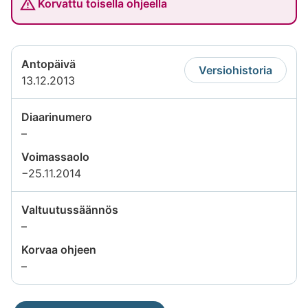
Korvattu toisella ohjeella
Antopäivä
Versiohistoria
13.12.2013
Diaarinumero
Tietoa
–
ei
Voimassaolo
saatavilla
−25.11.2014
Valtuutussäännös
Tietoa
–
ei
Korvaa ohjeen
saatavilla
Tietoa
–
ei
saatavilla