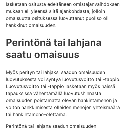
lasketaan ositusta edeltäneen omistajanvaihdoksen
mukaan eli yleensä siitä ajankohdasta, jolloin
omaisuutta osituksessa luovuttanut puoliso oli
hankkinut omaisuuden.
Perintönä tai lahjana
saatu omaisuus
Myös perityn tai lahjaksi saadun omaisuuden
luovutuksesta voi syntyä luovutusvoitto tai –tappio.
Luovutusvoitto tai -tappio lasketaan myös näissä
tapauksissa vähentämällä luovutushinnasta
omaisuuden poistamatta olevan hankintamenon ja
voiton hankkimisesta olleiden menojen yhteismäärä
tai hankintameno-olettama.
Perintönä tai lahjana saadun omaisuuden