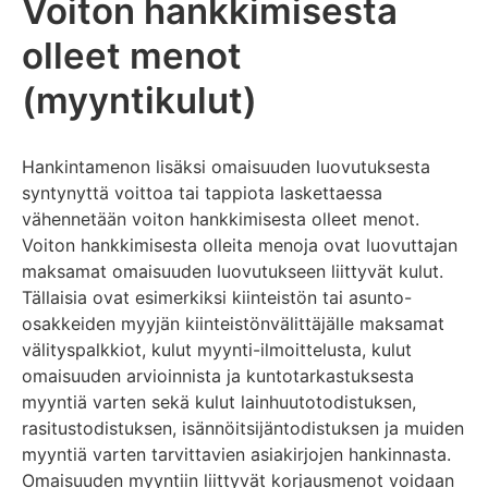
Voiton hankkimisesta
olleet menot
(myyntikulut)
Hankintamenon lisäksi omaisuuden luovutuksesta
syntynyttä voittoa tai tappiota laskettaessa
vähennetään voiton hankkimisesta olleet menot.
Voiton hankkimisesta olleita menoja ovat luovuttajan
maksamat omaisuuden luovutukseen liittyvät kulut.
Tällaisia ovat esimerkiksi kiinteistön tai asunto-
osakkeiden myyjän kiinteistönvälittäjälle maksamat
välityspalkkiot, kulut myynti-ilmoittelusta, kulut
omaisuuden arvioinnista ja kuntotarkastuksesta
myyntiä varten sekä kulut lainhuutotodistuksen,
rasitustodistuksen, isännöitsijäntodistuksen ja muiden
myyntiä varten tarvittavien asiakirjojen hankinnasta.
Omaisuuden myyntiin liittyvät korjausmenot voidaan