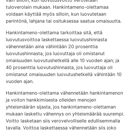
vain silloin, kun luovutusvoitto verotetaan
tuloverolain mukaan. Hankintameno-olettamaa
voidaan käyttää myös silloin, kun luovutetaan
perintönä, lahjana tai osituksessa saatua omaisuutta.
Hankintameno-olettama tarkoittaa sitä, että
luovutusvoittoa laskettaessa luovutushinnasta
vähennetään aina vähintään 20 prosenttia
luovutushinnasta, jos luovuttaja oli omistanut
omaisuuden luovutushetkellä alle 10 vuoden ajan; ja
40 prosenttia luovutushinnasta, jos luovuttaja oli
omistanut omaisuuden luovutushetkellä vähintään 10
vuoden ajan.
Hankintameno-olettama vähennetään hankintamenon
ja voiton hankkimisesta olleiden menojen
yhteismäärän sijasta, jos hankintameno-olettaman
mukaan laskettu vähennys on yhteismäärää suurempi.
Voitto lasketaan siis verovelvolliselle edullisemmalla
tavalla. Voittoa laskettaessa vähennetään siis joko