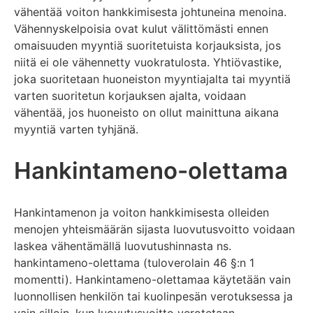
vähentää voiton hankkimisesta johtuneina menoina.
Vähennyskelpoisia ovat kulut välittömästi ennen
omaisuuden myyntiä suoritetuista korjauksista, jos
niitä ei ole vähennetty vuokratulosta. Yhtiövastike,
joka suoritetaan huoneiston myyntiajalta tai myyntiä
varten suoritetun korjauksen ajalta, voidaan
vähentää, jos huoneisto on ollut mainittuna aikana
myyntiä varten tyhjänä.
Hankintameno-olettama
Hankintamenon ja voiton hankkimisesta olleiden
menojen yhteismäärän sijasta luovutusvoitto voidaan
laskea vähentämällä luovutushinnasta ns.
hankintameno-olettama (tuloverolain 46 §:n 1
momentti). Hankintameno-olettamaa käytetään vain
luonnollisen henkilön tai kuolinpesän verotuksessa ja