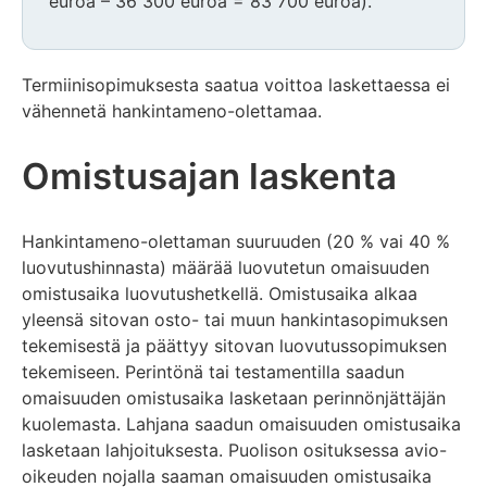
euroa – 36 300 euroa = 83 700 euroa).
Termiinisopimuksesta saatua voittoa laskettaessa ei
vähennetä hankintameno-olettamaa.
Omistusajan laskenta
Hankintameno-olettaman suuruuden (20 % vai 40 %
luovutushinnasta) määrää luovutetun omaisuuden
omistusaika luovutushetkellä. Omistusaika alkaa
yleensä sitovan osto- tai muun hankintasopimuksen
tekemisestä ja päättyy sitovan luovutussopimuksen
tekemiseen. Perintönä tai testamentilla saadun
omaisuuden omistusaika lasketaan perinnönjättäjän
kuolemasta. Lahjana saadun omaisuuden omistusaika
lasketaan lahjoituksesta. Puolison osituksessa avio-
oikeuden nojalla saaman omaisuuden omistusaika