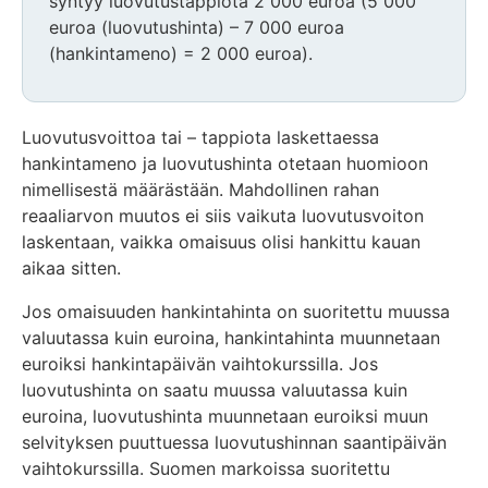
syntyy luovutustappiota 2 000 euroa (5 000
euroa (luovutushinta) – 7 000 euroa
(hankintameno) = 2 000 euroa).
Luovutusvoittoa tai – tappiota laskettaessa
hankintameno ja luovutushinta otetaan huomioon
nimellisestä määrästään. Mahdollinen rahan
reaaliarvon muutos ei siis vaikuta luovutusvoiton
laskentaan, vaikka omaisuus olisi hankittu kauan
aikaa sitten.
Jos omaisuuden hankintahinta on suoritettu muussa
valuutassa kuin euroina, hankintahinta muunnetaan
euroiksi hankintapäivän vaihtokurssilla. Jos
luovutushinta on saatu muussa valuutassa kuin
euroina, luovutushinta muunnetaan euroiksi muun
selvityksen puuttuessa luovutushinnan saantipäivän
vaihtokurssilla. Suomen markoissa suoritettu