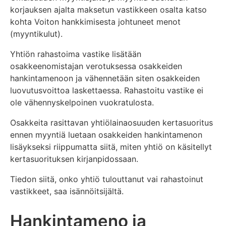
korjauksen ajalta maksetun vastikkeen osalta katso
kohta Voiton hankkimisesta johtuneet menot
(myyntikulut).
Yhtiön rahastoima vastike lisätään
osakkeenomistajan verotuksessa osakkeiden
hankintamenoon ja vähennetään siten osakkeiden
luovutusvoittoa laskettaessa. Rahastoitu vastike ei
ole vähennyskelpoinen vuokratulosta.
Osakkeita rasittavan yhtiölainaosuuden kertasuoritus
ennen myyntiä luetaan osakkeiden hankintamenon
lisäykseksi riippumatta siitä, miten yhtiö on käsitellyt
kertasuorituksen kirjanpidossaan.
Tiedon siitä, onko yhtiö tulouttanut vai rahastoinut
vastikkeet, saa isännöitsijältä.
Hankintameno ja