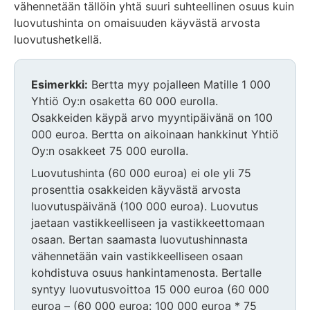
vähennetään tällöin yhtä suuri suhteellinen osuus kuin
luovutushinta on omaisuuden käyvästä arvosta
luovutushetkellä.
Esimerkki:
Bertta myy pojalleen Matille 1 000
Yhtiö Oy:n osaketta 60 000 eurolla.
Osakkeiden käypä arvo myyntipäivänä on 100
000 euroa. Bertta on aikoinaan hankkinut Yhtiö
Oy:n osakkeet 75 000 eurolla.
Luovutushinta (60 000 euroa) ei ole yli 75
prosenttia osakkeiden käyvästä arvosta
luovutuspäivänä (100 000 euroa). Luovutus
jaetaan vastikkeelliseen ja vastikkeettomaan
osaan. Bertan saamasta luovutushinnasta
vähennetään vain vastikkeelliseen osaan
kohdistuva osuus hankintamenosta. Bertalle
syntyy luovutusvoittoa 15 000 euroa (60 000
euroa – (60 000 euroa: 100 000 euroa * 75