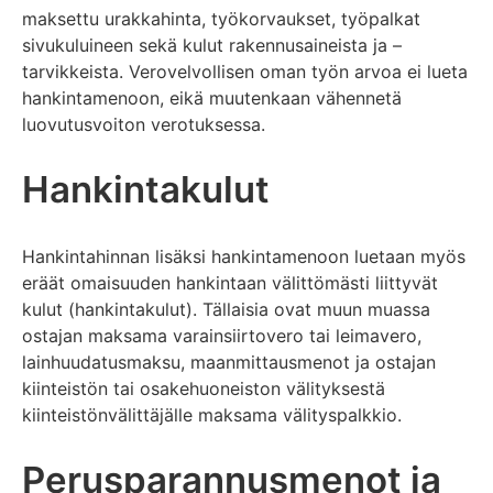
maksettu urakkahinta, työkorvaukset, työpalkat
sivukuluineen sekä kulut rakennusaineista ja –
tarvikkeista. Verovelvollisen oman työn arvoa ei lueta
hankintamenoon, eikä muutenkaan vähennetä
luovutusvoiton verotuksessa.
Hankintakulut
Hankintahinnan lisäksi hankintamenoon luetaan myös
eräät omaisuuden hankintaan välittömästi liittyvät
kulut (hankintakulut). Tällaisia ovat muun muassa
ostajan maksama varainsiirtovero tai leimavero,
lainhuudatusmaksu, maanmittausmenot ja ostajan
kiinteistön tai osakehuoneiston välityksestä
kiinteistönvälittäjälle maksama välityspalkkio.
Perusparannusmenot ja