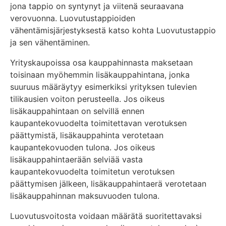
jona tappio on syntynyt ja viitenä seuraavana
verovuonna. Luovutustappioiden
vähentämisjärjestyksestä katso kohta Luovutustappio
ja sen vähentäminen.
Yrityskaupoissa osa kauppahinnasta maksetaan
toisinaan myöhemmin lisäkauppahintana, jonka
suuruus määräytyy esimerkiksi yrityksen tulevien
tilikausien voiton perusteella. Jos oikeus
lisäkauppahintaan on selvillä ennen
kaupantekovuodelta toimitettavan verotuksen
päättymistä, lisäkauppahinta verotetaan
kaupantekovuoden tulona. Jos oikeus
lisäkauppahintaerään selviää vasta
kaupantekovuodelta toimitetun verotuksen
päättymisen jälkeen, lisäkauppahintaerä verotetaan
lisäkauppahinnan maksuvuoden tulona.
Luovutusvoitosta voidaan määrätä suoritettavaksi