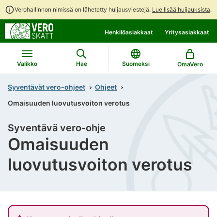
Verohallinnon nimissä on lähetetty huijausviestejä.
Lue lisää huijauksista
.
Siirry
Siirry
Henkilöasiakkaat
Yritysasiakkaat
suoraan
koko
sisältöön
sivuston
hakuun
Valikko
Hae
Suomeksi
OmaVero
Syventävät vero-ohjeet
Ohjeet
Omaisuuden luovutusvoiton verotus
Syventävä vero-ohje
Omaisuuden
luovutusvoiton verotus