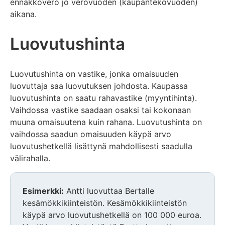
ennakkovero jo verovuoden (kaupantekovuoden)
aikana.
Luovutushinta
Luovutushinta on vastike, jonka omaisuuden
luovuttaja saa luovutuksen johdosta. Kaupassa
luovutushinta on saatu rahavastike (myyntihinta).
Vaihdossa vastike saadaan osaksi tai kokonaan
muuna omaisuutena kuin rahana. Luovutushinta on
vaihdossa saadun omaisuuden käypä arvo
luovutushetkellä lisättynä mahdollisesti saadulla
välirahalla.
Esimerkki:
Antti luovuttaa Bertalle
kesämökkikiinteistön. Kesämökkikiinteistön
käypä arvo luovutushetkellä on 100 000 euroa.