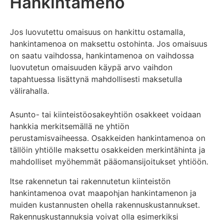
Hankintameno
Jos luovutettu omaisuus on hankittu ostamalla,
hankintamenoa on maksettu ostohinta. Jos omaisuus
on saatu vaihdossa, hankintamenoa on vaihdossa
luovutetun omaisuuden käypä arvo vaihdon
tapahtuessa lisättynä mahdollisesti maksetulla
välirahalla.
Asunto- tai kiinteistöosakeyhtiön osakkeet voidaan
hankkia merkitsemällä ne yhtiön
perustamisvaiheessa. Osakkeiden hankintamenoa on
tällöin yhtiölle maksettu osakkeiden merkintähinta ja
mahdolliset myöhemmät pääomansijoitukset yhtiöön.
Itse rakennetun tai rakennutetun kiinteistön
hankintamenoa ovat maapohjan hankintamenon ja
muiden kustannusten ohella rakennuskustannukset.
Rakennuskustannuksia voivat olla esimerkiksi