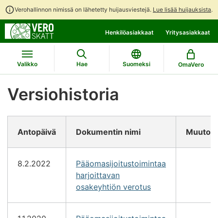
Verohallinnon nimissä on lähetetty huijausviestejä.
Lue lisää huijauksista
.
Siirry
Siirry
Henkilöasiakkaat
Yritysasiakkaat
suoraan
koko
sisältöön
sivuston
hakuun
Valikko
Hae
Suomeksi
OmaVero
Versiohistoria
Antopäivä
Dokumentin nimi
Muutok
8.2.2022
Pääomasijoitustoimintaa
harjoittavan
osakeyhtiön verotus