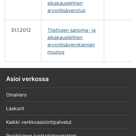
aikakauslehtien
arvonlisäverotus
31.1.2012
Tilattujen sanoma- ja
aikakauslehtien
arvonlisäverokannan
muutos
Asioi verkossa
OmaVero
Laskurit
Kaikki verkkoasiointipalvelut
Positiivinen luottotietorekisteri