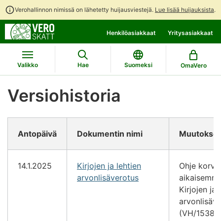
Verohallinnon nimissä on lähetetty huijausviestejä.
Lue lisää huijauksista
.
Siirry
Siirry
Henkilöasiakkaat
Yritysasiakkaat
suoraan
koko
sisältöön
sivuston
hakuun
Valikko
Hae
Suomeksi
OmaVero
Versiohistoria
Antopäivä
Dokumentin nimi
Muutokset
14.1.2025
Kirjojen ja lehtien
Ohje korva
arvonlisäverotus
aikaisemma
Kirjojen ja 
arvonlisäv
(VH/1538/0