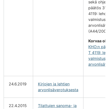
sekä ohjee
päätös 31.
4119: lehd
valmistust
arvonlisäv
(A44/200/2
Korvaa ohj
KHO:n päät
T 4119: leh
valmistust
arvonlisäv
24.6.2019
Kirjojen ja lehtien
arvonlisäverotuksesta
22.4.2015
Tilattujen sanoma- ja