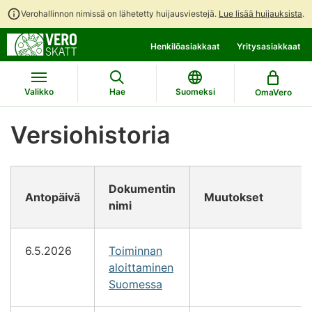
Verohallinnon nimissä on lähetetty huijausviestejä.
Lue lisää huijauksista
.
Siirry
Siirry
Henkilöasiakkaat
Yritysasiakkaat
suoraan
koko
sisältöön
sivuston
hakuun
Valikko
Hae
Suomeksi
OmaVero
Versiohistoria
Dokumentin
Antopäivä
Muutokset
nimi
6.5.2026
Toiminnan
aloittaminen
Suomessa