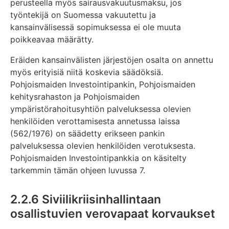
perusteella myös sairausvakuutusmaksu, jos
työntekijä on Suomessa vakuutettu ja
kansainvälisessä sopimuksessa ei ole muuta
poikkeavaa määrätty.
Eräiden kansainvälisten järjestöjen osalta on annettu
myös erityisiä niitä koskevia säädöksiä.
Pohjoismaiden Investointipankin, Pohjoismaiden
kehitysrahaston ja Pohjoismaiden
ympäristörahoitusyhtiön palveluksessa olevien
henkilöiden verottamisesta annetussa laissa
(562/1976) on säädetty erikseen pankin
palveluksessa olevien henkilöiden verotuksesta.
Pohjoismaiden Investointipankkia on käsitelty
tarkemmin tämän ohjeen luvussa 7.
2.2.6 Siviilikriisinhallintaan
osallistuvien verovapaat korvaukset