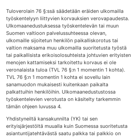
Tuloverolain 76 §:ssä säädetään eräiden ulkomailla
työskentelyyn liittyvien korvauksien verovapaudesta.
Ulkomaanedustuksessa työskentelevän tai muun
Suomen valtioon palvelussuhteessa olevan,
ulkomaille sijoitetun henkilön paikalliskorotus tai
valtion maksama muu ulkomailla suoritetusta työstä
tai paikallisista erikoisolosuhteista johtuvien erityisten
menojen kattamiseksi tarkoitettu korvaus ei ole
veronalaista tuloa (TVL 76 §:n 1 momentin 1 kohta).
TVL 76 §:n 1 momentin 1 kohta ei sovellu lain
sanamuodon mukaisesti kuitenkaan paikalta
palkattuihin henkilöihin. Ulkomaanedustustossa
työskentelevien verotusta on käsitelty tarkemmin
tämän ohjeen luvussa 4.
Yhdistyneiltä kansakunnilta (YK) tai sen
erityisjärjestöltä muualla kuin Suomessa suoritetusta
asiantuntijatehtävästä saatu palkka tai palkkio on