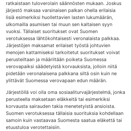
ratkaistaan tuloverolain säännösten mukaan. Joskus
järjestö maksaa varsinaisen palkan ohella erilaisia
lisiä esimerkiksi huollettavien lasten lukumäärän,
ulkomailla asumisen tai muun sen kaltaisen syyn
vuoksi. Tällaiset suoritukset ovat Suomen
verotuksessa lähtökohtaisesti veronalaista palkkaa.
Järjestöjen maksamat erilaiset työstä johtuvien
menojen kattamiseksi tarkoitetut suoritukset voivat
perusteiltaan ja määriltään poiketa Suomessa
verovapaiksi säädetyistä korvauksista, jolloin niitä
pidetään veronalaisena palkkana siltä osin kuin ne
ylittävät Suomessa verovapaan edun määrän.
Järjestöllä voi olla oma sosiaaliturvajärjestelmä, jonka
perusteella maksetaan eläkkeitä tai esimerkiksi
korvausta sairauden takia menetetyistä ansioista.
Suomen verotuksessa tällaisia suorituksia kohdellaan
samoin kuin vastaavaa Suomesta saatua eläkettä tai
etuustuloa verotettaisiin.