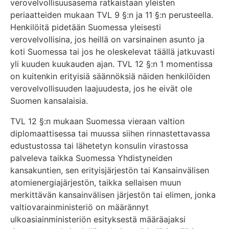
verovelvollisuusasema ratkaistaan yleisten
periaatteiden mukaan TVL 9 §:n ja 11 §:n perusteella.
Henkilöitä pidetään Suomessa yleisesti
verovelvollisina, jos heillä on varsinainen asunto ja
koti Suomessa tai jos he oleskelevat täällä jatkuvasti
yli kuuden kuukauden ajan. TVL 12 §:n 1 momentissa
on kuitenkin erityisiä säännöksiä näiden henkilöiden
verovelvollisuuden laajuudesta, jos he eivät ole
Suomen kansalaisia.
TVL 12 §:n mukaan Suomessa vieraan valtion
diplomaattisessa tai muussa siihen rinnastettavassa
edustustossa tai lähetetyn konsulin virastossa
palveleva taikka Suomessa Yhdistyneiden
kansakuntien, sen erityisjärjestön tai Kansainvälisen
atomienergiajärjestön, taikka sellaisen muun
merkittävän kansainvälisen järjestön tai elimen, jonka
valtiovarainministeriö on määrännyt
ulkoasiainministeriön esityksestä määräajaksi