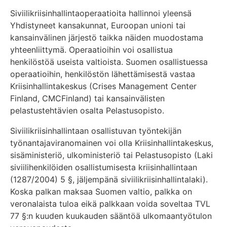
Siviilikriisinhallintaoperaatioita hallinnoi yleensä
Yhdistyneet kansakunnat, Euroopan unioni tai
kansainvälinen järjestö taikka näiden muodostama
yhteenliittymä. Operaatioihin voi osallistua
henkilöstöä useista valtioista. Suomen osallistuessa
operaatioihin, henkilöstön lähettämisestä vastaa
Kriisinhallintakeskus (Crises Management Center
Finland, CMCFinland) tai kansainvälisten
pelastustehtävien osalta Pelastusopisto.
Siviilikriisinhallintaan osallistuvan työntekijän
työnantajaviranomainen voi olla Kriisinhallintakeskus,
sisäministeriö, ulkoministeriö tai Pelastusopisto (Laki
siviilihenkilöiden osallistumisesta kriisinhallintaan
(1287/2004) 5 §, jäljempänä siviilikriisinhallintalaki).
Koska palkan maksaa Suomen valtio, palkka on
veronalaista tuloa eikä palkkaan voida soveltaa TVL
77 §:n kuuden kuukauden sääntöä ulkomaantyötulon