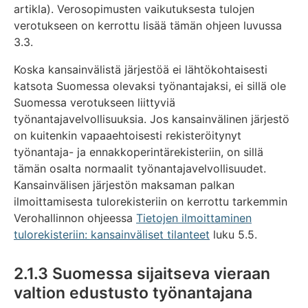
artikla). Verosopimusten vaikutuksesta tulojen
verotukseen on kerrottu lisää tämän ohjeen luvussa
3.3.
Koska kansainvälistä järjestöä ei lähtökohtaisesti
katsota Suomessa olevaksi työnantajaksi, ei sillä ole
Suomessa verotukseen liittyviä
työnantajavelvollisuuksia. Jos kansainvälinen järjestö
on kuitenkin vapaaehtoisesti rekisteröitynyt
työnantaja- ja ennakkoperintärekisteriin, on sillä
tämän osalta normaalit työnantajavelvollisuudet.
Kansainvälisen järjestön maksaman palkan
ilmoittamisesta tulorekisteriin on kerrottu tarkemmin
Verohallinnon ohjeessa
Tietojen ilmoittaminen
tulorekisteriin: kansainväliset tilanteet
luku 5.5.
2.1.3 Suomessa sijaitseva vieraan
valtion edustusto työnantajana