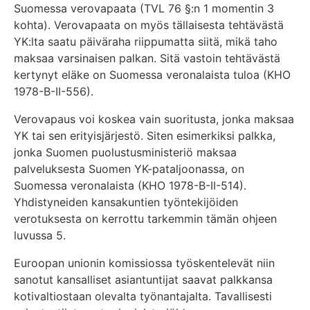
Suomessa verovapaata (TVL 76 §:n 1 momentin 3
kohta). Verovapaata on myös tällaisesta tehtävästä
YK:lta saatu päiväraha riippumatta siitä, mikä taho
maksaa varsinaisen palkan. Sitä vastoin tehtävästä
kertynyt eläke on Suomessa veronalaista tuloa (KHO
1978-B-II-556).
Verovapaus voi koskea vain suoritusta, jonka maksaa
YK tai sen erityisjärjestö. Siten esimerkiksi palkka,
jonka Suomen puolustusministeriö maksaa
palveluksesta Suomen YK-pataljoonassa, on
Suomessa veronalaista (KHO 1978-B-II-514).
Yhdistyneiden kansakuntien työntekijöiden
verotuksesta on kerrottu tarkemmin tämän ohjeen
luvussa 5.
Euroopan unionin komissiossa työskentelevät niin
sanotut kansalliset asiantuntijat saavat palkkansa
kotivaltiostaan olevalta työnantajalta. Tavallisesti