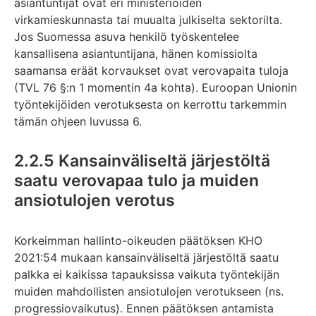
asiantuntijat ovat eri ministeriöiden
virkamieskunnasta tai muualta julkiselta sektorilta.
Jos Suomessa asuva henkilö työskentelee
kansallisena asiantuntijana, hänen komissiolta
saamansa eräät korvaukset ovat verovapaita tuloja
(TVL 76 §:n 1 momentin 4a kohta). Euroopan Unionin
työntekijöiden verotuksesta on kerrottu tarkemmin
tämän ohjeen luvussa 6.
2.2.5 Kansainväliseltä järjestöltä
saatu verovapaa tulo ja muiden
ansiotulojen verotus
Korkeimman hallinto-oikeuden päätöksen KHO
2021:54 mukaan kansainväliseltä järjestöltä saatu
palkka ei kaikissa tapauksissa vaikuta työntekijän
muiden mahdollisten ansiotulojen verotukseen (ns.
progressiovaikutus). Ennen päätöksen antamista