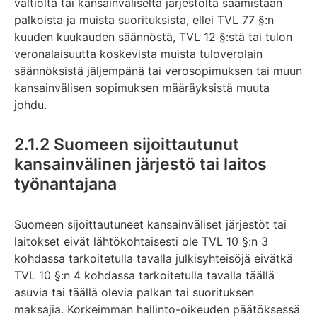
valtiolta tai kansainväliseltä järjestöltä saamistaan
palkoista ja muista suorituksista, ellei TVL 77 §:n
kuuden kuukauden säännöstä, TVL 12 §:stä tai tulon
veronalaisuutta koskevista muista tuloverolain
säännöksistä jäljempänä tai verosopimuksen tai muun
kansainvälisen sopimuksen määräyksistä muuta
johdu.
2.1.2 Suomeen sijoittautunut
kansainvälinen järjestö tai laitos
työnantajana
Suomeen sijoittautuneet kansainväliset järjestöt tai
laitokset eivät lähtökohtaisesti ole TVL 10 §:n 3
kohdassa tarkoitetulla tavalla julkisyhteisöjä eivätkä
TVL 10 §:n 4 kohdassa tarkoitetulla tavalla täällä
asuvia tai täällä olevia palkan tai suorituksen
maksajia. Korkeimman hallinto-oikeuden päätöksessä