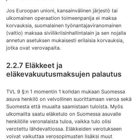
Jos Euroopan unioni, kansainvälinen järjestö tai
ulkomainen operaation toimeenpanija ei maksa
korvauksia, suomalainen työnantajaviranomainen
(valtio) maksaa siviilikriisinhallintalain ja sen nojalla
annetun asetuksen mukaisesti erilaisia korvauksia,
jotka ovat verovapaita.
2.2.7 Eläkkeet ja
eläkevakuutusmaksujen palautus
TVL 9 §:n 1 momentin 1 kohdan mukaan Suomessa
asuva henkilö on velvollinen suorittamaan veroa sekä
Suomesta että muualta saamistaan tuloista. Myös
ulkomailta saatu eläketulo on Suomessa asuvalle
henkilölle veronalaista tuloa, vaikka tulo olisi
verotettu lähdevaltiossa. Eläkkeiden verotukseen
voivat vaikuttaa verosopimusten lisäksi muut