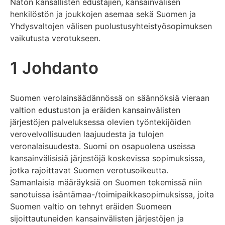
Naton kansallisten edustajien, kansainvälisen
henkilöstön ja joukkojen asemaa sekä Suomen ja
Yhdysvaltojen välisen puolustusyhteistyösopimuksen
vaikutusta verotukseen.
1 Johdanto
Suomen verolainsäädännössä on säännöksiä vieraan
valtion edustuston ja eräiden kansainvälisten
järjestöjen palveluksessa olevien työntekijöiden
verovelvollisuuden laajuudesta ja tulojen
veronalaisuudesta. Suomi on osapuolena useissa
kansainvälisisiä järjestöjä koskevissa sopimuksissa,
jotka rajoittavat Suomen verotusoikeutta.
Samanlaisia määräyksiä on Suomen tekemissä niin
sanotuissa isäntämaa-/toimipaikkasopimuksissa, joita
Suomen valtio on tehnyt eräiden Suomeen
sijoittautuneiden kansainvälisten järjestöjen ja