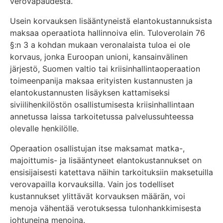
verovapaudesta.
Usein korvauksen lisääntyneistä elantokustannuksista
maksaa operaatiota hallinnoiva elin. Tuloverolain 76
§:n 3 a kohdan mukaan veronalaista tuloa ei ole
korvaus, jonka Euroopan unioni, kansainvälinen
järjestö, Suomen valtio tai kriisinhallintaoperaation
toimeenpanija maksaa erityisten kustannusten ja
elantokustannusten lisäyksen kattamiseksi
siviilihenkilöstön osallistumisesta kriisinhallintaan
annetussa laissa tarkoitetussa palvelussuhteessa
olevalle henkilölle.
Operaation osallistujan itse maksamat matka-,
majoittumis- ja lisääntyneet elantokustannukset on
ensisijaisesti katettava näihin tarkoituksiin maksetuilla
verovapailla korvauksilla. Vain jos todelliset
kustannukset ylittävät korvauksen määrän, voi
menoja vähentää verotuksessa tulonhankkimisesta
johtuneina menoina.