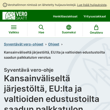
Verohallinnon nimissä on lähetetty huijausviestejä.
Lue lisää huijauksista
.
Siirry
Siirry
Henkilöasiakkaat
Yritysasiakkaat
suoraan
koko
sisältöön
sivuston
hakuun
Valikko
Hae
Suomeksi
OmaVero
Syventävät vero-ohjeet
Ohjeet
Kansainväliseltä järjestöltä, EU:lta ja valtioiden edustustoilta
saadun palkkatulon verotus
Syventävä vero-ohje
Kansainväliseltä
järjestöltä, EU:lta ja
valtioiden edustustoilta
saadun palkkatulon