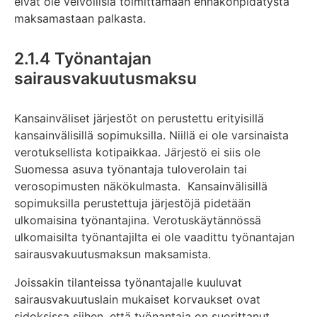
eivät ole velvollisia toimittamaan ennakonpidätystä
maksamastaan palkasta.
2.1.4 Työnantajan
sairausvakuutusmaksu
Kansainväliset järjestöt on perustettu erityisillä
kansainvälisillä sopimuksilla. Niillä ei ole varsinaista
verotuksellista kotipaikkaa. Järjestö ei siis ole
Suomessa asuva työnantaja tuloverolain tai
verosopimusten näkökulmasta. Kansainvälisillä
sopimuksilla perustettuja järjestöjä pidetään
ulkomaisina työnantajina. Verotuskäytännössä
ulkomaisilta työnantajilta ei ole vaadittu työnantajan
sairausvakuutusmaksun maksamista.
Joissakin tilanteissa työnantajalle kuuluvat
sairausvakuutuslain mukaiset korvaukset ovat
sidoksissa siihen, että työnantaja on suorittanut