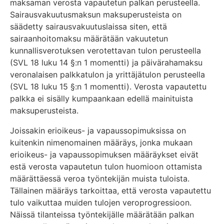
maksaman verosta vapautetun palkan perusteella.
Sairausvakuutusmaksun maksuperusteista on
säädetty sairausvakuutuslaissa siten, että
sairaanhoitomaksu määrätään vakuutetun
kunnallisverotuksen verotettavan tulon perusteella
(SVL 18 luku 14 §:n 1 momentti) ja päivärahamaksu
veronalaisen palkkatulon ja yrittäjätulon perusteella
(SVL 18 luku 15 §:n 1 momentti). Verosta vapautettu
palkka ei sisälly kumpaankaan edellä mainituista
maksuperusteista.
Joissakin erioikeus- ja vapaussopimuksissa on
kuitenkin nimenomainen määräys, jonka mukaan
erioikeus- ja vapaussopimuksen määräykset eivät
estä verosta vapautetun tulon huomioon ottamista
määrättäessä veroa työntekijän muista tuloista.
Tällainen määräys tarkoittaa, että verosta vapautettu
tulo vaikuttaa muiden tulojen veroprogressioon.
Näissä tilanteissa työntekijälle määrätään palkan