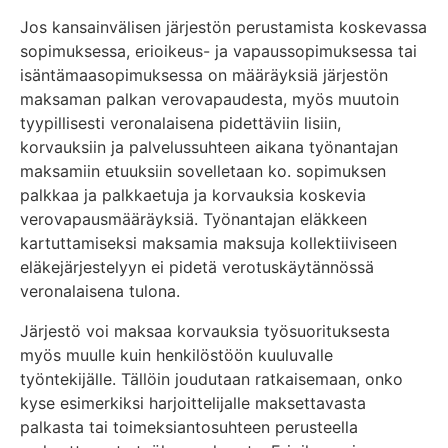
Jos kansainvälisen järjestön perustamista koskevassa
sopimuksessa, erioikeus- ja vapaussopimuksessa tai
isäntämaasopimuksessa on määräyksiä järjestön
maksaman palkan verovapaudesta, myös muutoin
tyypillisesti veronalaisena pidettäviin lisiin,
korvauksiin ja palvelussuhteen aikana työnantajan
maksamiin etuuksiin sovelletaan ko. sopimuksen
palkkaa ja palkkaetuja ja korvauksia koskevia
verovapausmääräyksiä. Työnantajan eläkkeen
kartuttamiseksi maksamia maksuja kollektiiviseen
eläkejärjestelyyn ei pidetä verotuskäytännössä
veronalaisena tulona.
Järjestö voi maksaa korvauksia työsuorituksesta
myös muulle kuin henkilöstöön kuuluvalle
työntekijälle. Tällöin joudutaan ratkaisemaan, onko
kyse esimerkiksi harjoittelijalle maksettavasta
palkasta tai toimeksiantosuhteen perusteella