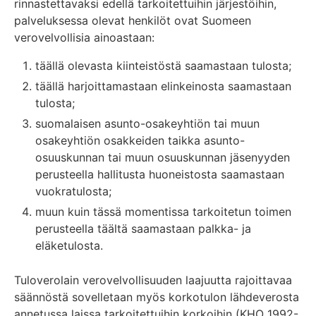
rinnastettavaksi edellä tarkoitettuihin järjestöihin,
palveluksessa olevat henkilöt ovat Suomeen
verovelvollisia ainoastaan:
täällä olevasta kiinteistöstä saamastaan tulosta;
täällä harjoittamastaan elinkeinosta saamastaan
tulosta;
suomalaisen asunto-osakeyhtiön tai muun
osakeyhtiön osakkeiden taikka asunto-
osuuskunnan tai muun osuuskunnan jäsenyyden
perusteella hallitusta huoneistosta saamastaan
vuokratulosta;
muun kuin tässä momentissa tarkoitetun toimen
perusteella täältä saamastaan palkka- ja
eläketulosta.
Tuloverolain verovelvollisuuden laajuutta rajoittavaa
säännöstä sovelletaan myös korkotulon lähdeverosta
annetussa laissa tarkoitettuihin korkoihin (KHO 1992-