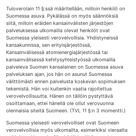
Tuloverolain 11 §:ssä määritellään, milloin henkilö on
Suomessa asuva. Pykälässä on myös säännöksiä
siitä, milloin eräiden kansainvälisten järjestöjen
palveluksessa ulkomailla olevat henkilöt ovat
Suomessa yleisesti verovelvollisia. Yhdistyneissä
kansakunnissa, sen erityisjärjestössä,
Kansainvälisessä atomienergiajärjestössä tai
kansainvälisessä kehitysyhteistyössä ulkomailla
palveleva Suomen kansalainen on Suomessa asuva
palveluksen ajan, jos hän on asunut Suomessa
välittömästi ennen palvelusta koskevan sopimuksen
tekemistä. Hän voi kuitenkin vaatia rajoitettua
verovelvollisuutta. Hänen on tällöin pystyttävä
osoittamaan, ettei hänellä ole ollut verovuonna
olennaisia siteitä Suomeen. (TVL 11 §:n 3 momentti.)
Suomessa yleisesti verovelvolliset ovat Suomeen
verovelvollisia myös ulkomailta, esimerkiksi vieraalta