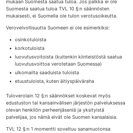
mukaan Suomesta saatua tuloa. Jos palkka ei ole
Suomesta saatua tuloa TVL 10 §:n säännösten
mukaisesti, ei Suomella ole tulon verotusoikeutta.
Verovelvollisuutta Suomeen ei ole esimerkiksi:
osinkotuloista
korkotuloista
luovutusvoitoista (kuitenkin kiinteistöstä saatua
luovutusvoittoa verotetaan Suomessa)
ulkomailta saaduista tuloista
etuustuloista, kuten äitiyspäiväraha
Tuloverolain 12 §:n säännökset koskevat myös
edustuston tai kansainvälisen järjestön palveluksessa
olevan henkilön perheenjäseniä ja yksityistä
palvelijaa, jos nämä eivät ole Suomen kansalaisia.
TVL 12 §:n 1 momentti soveltuu sanamuotonsa