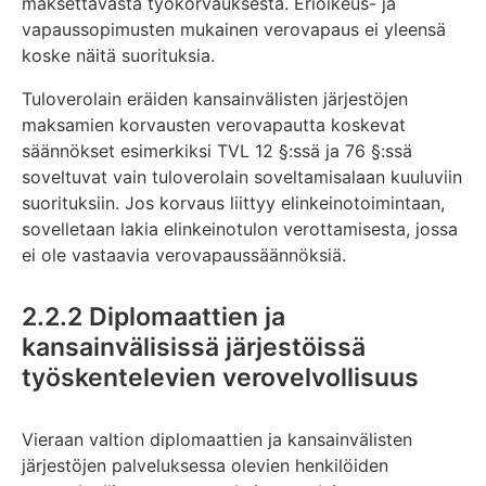
maksettavasta työkorvauksesta. Erioikeus- ja
vapaussopimusten mukainen verovapaus ei yleensä
koske näitä suorituksia.
Tuloverolain eräiden kansainvälisten järjestöjen
maksamien korvausten verovapautta koskevat
säännökset esimerkiksi TVL 12 §:ssä ja 76 §:ssä
soveltuvat vain tuloverolain soveltamisalaan kuuluviin
suorituksiin. Jos korvaus liittyy elinkeinotoimintaan,
sovelletaan lakia elinkeinotulon verottamisesta, jossa
ei ole vastaavia verovapaussäännöksiä.
2.2.2 Diplomaattien ja
kansainvälisissä järjestöissä
työskentelevien verovelvollisuus
Vieraan valtion diplomaattien ja kansainvälisten
järjestöjen palveluksessa olevien henkilöiden