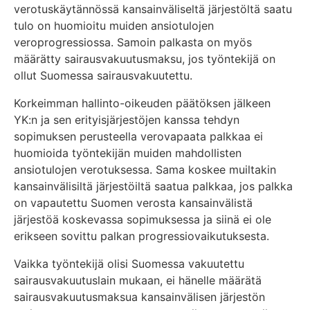
verotuskäytännössä kansainväliseltä järjestöltä saatu
tulo on huomioitu muiden ansiotulojen
veroprogressiossa. Samoin palkasta on myös
määrätty sairausvakuutusmaksu, jos työntekijä on
ollut Suomessa sairausvakuutettu.
Korkeimman hallinto-oikeuden päätöksen jälkeen
YK:n ja sen erityisjärjestöjen kanssa tehdyn
sopimuksen perusteella verovapaata palkkaa ei
huomioida työntekijän muiden mahdollisten
ansiotulojen verotuksessa. Sama koskee muiltakin
kansainvälisiltä järjestöiltä saatua palkkaa, jos palkka
on vapautettu Suomen verosta kansainvälistä
järjestöä koskevassa sopimuksessa ja siinä ei ole
erikseen sovittu palkan progressiovaikutuksesta.
Vaikka työntekijä olisi Suomessa vakuutettu
sairausvakuutuslain mukaan, ei hänelle määrätä
sairausvakuutusmaksua kansainvälisen järjestön