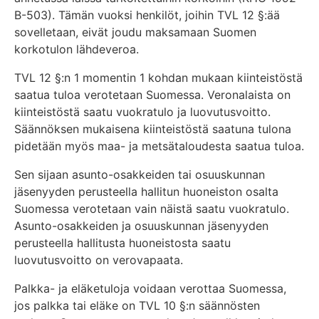
B-503). Tämän vuoksi henkilöt, joihin TVL 12 §:ää
sovelletaan, eivät joudu maksamaan Suomen
korkotulon lähdeveroa.
TVL 12 §:n 1 momentin 1 kohdan mukaan kiinteistöstä
saatua tuloa verotetaan Suomessa. Veronalaista on
kiinteistöstä saatu vuokratulo ja luovutusvoitto.
Säännöksen mukaisena kiinteistöstä saatuna tulona
pidetään myös maa- ja metsätaloudesta saatua tuloa.
Sen sijaan asunto-osakkeiden tai osuuskunnan
jäsenyyden perusteella hallitun huoneiston osalta
Suomessa verotetaan vain näistä saatu vuokratulo.
Asunto-osakkeiden ja osuuskunnan jäsenyyden
perusteella hallitusta huoneistosta saatu
luovutusvoitto on verovapaata.
Palkka- ja eläketuloja voidaan verottaa Suomessa,
jos palkka tai eläke on TVL 10 §:n säännösten