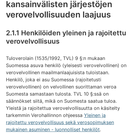
kansainvälisten järjestöjen
verovelvollisuuden laajuus
2.1.1 Henkilöiden yleinen ja rajoitettu
verovelvollisuus
Tuloverolain (1535/1992, TVL) 9 §:n mukaan
Suomessa asuva henkilö (yleisesti verovelvollinen) on
verovelvollinen maailmanlaajuisista tuloistaan.
Henkilö, joka ei asu Suomessa (rajoitetusti
verovelvollinen) on velvollinen suorittaman veroa
Suomesta samastaan tulosta. TVL 10 §:ssä on
säännökset siitä, mikä on Suomesta saatua tuloa.
Yleistä ja rajoitettua verovelvollisuutta on käsitelty
tarkemmin Verohallinnon ohjeessa
Yleinen ja
rajoitettu verovelvollisuus sekä verosopimuksen
mukainen asuminen - luonnolliset henkilöt
.