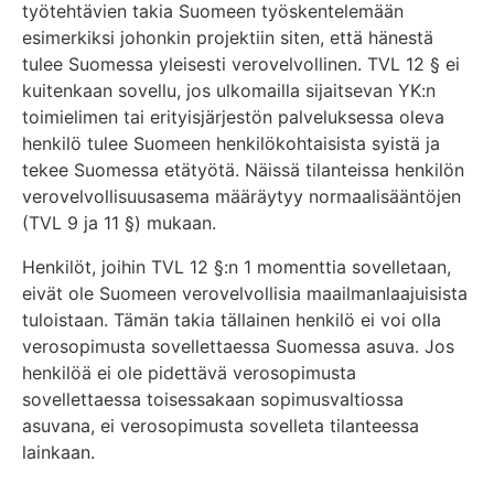
työtehtävien takia Suomeen työskentelemään
esimerkiksi johonkin projektiin siten, että hänestä
tulee Suomessa yleisesti verovelvollinen. TVL 12 § ei
kuitenkaan sovellu, jos ulkomailla sijaitsevan YK:n
toimielimen tai erityisjärjestön palveluksessa oleva
henkilö tulee Suomeen henkilökohtaisista syistä ja
tekee Suomessa etätyötä. Näissä tilanteissa henkilön
verovelvollisuusasema määräytyy normaalisääntöjen
(TVL 9 ja 11 §) mukaan.
Henkilöt, joihin TVL 12 §:n 1 momenttia sovelletaan,
eivät ole Suomeen verovelvollisia maailmanlaajuisista
tuloistaan. Tämän takia tällainen henkilö ei voi olla
verosopimusta sovellettaessa Suomessa asuva. Jos
henkilöä ei ole pidettävä verosopimusta
sovellettaessa toisessakaan sopimusvaltiossa
asuvana, ei verosopimusta sovelleta tilanteessa
lainkaan.