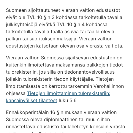
Suomeen sijoittautuneet vieraan valtion edustustot
eivät ole TVL 10 §:n 3 kohdassa tarkoitetulla tavalla
julkisyhteisöjä eivätkä TVL 10 §:n 4 kohdassa
tarkoitetulla tavalla täällä asuvia tai täällä olevia
palkan tai suorituksen maksajia. Vieraan valtion
edustustojen katsotaan olevan osa vierasta valtiota.
Vieraan valtion Suomessa sijaitsevan edustuston on
kuitenkin ilmoitettava maksamansa palkkojen tiedot
tulorekisteriin, jos sillä on tiedonantovelvollisuus
jollekin tulorekisterin tiedon käyttäjälle. Tietojen
ilmoittamisesta on kerrottu tarkemmin Verohallinnon
ohjeessa
Tietojen ilmoittaminen tulorekisteriin:
kansainväliset tilanteet
luku 5.6.
Ennakkoperintälain 16 §:n mukaan vieraan valtion
Suomessa oleva diplomaattinen tai muu siihen
rinnastettava edustusto tai lähetetyn konsulin virasto