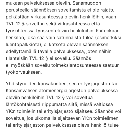
mukaan palveluksessa oleviin. Sanamuodon
perusteella säännöksen soveltamista ei ole rajattu
pelkästään virkasuhteessa oleviin henkilöihin, vaan
TVL 12 § soveltuu sekä virkasuhteessa että
työsuhteessa työskenteleviin henkilöihin. Kuitenkaan
henkilön, joka saa vain satunnaista tuloa (esimerkiksi
luentopalkkiota), ei katsota olevan säännöksen
edellyttämällä tavalla palveluksessa, joten näihin
tilanteisiin TVL 12 § ei sovellu. Säännös
ei myöskään sovellu toimeksiantosuhteessa saatuun
työkorvaukseen.
Yhdistyneiden kansakuntien, sen erityisjärjestön tai
Kansainvälisen atomienergiajärjestön palveluksessa
oleviin henkilöihin TVL 12 § voi soveltua
lähtökohtaisesti riippumatta siitä, missä valtiossa
YK:n toimielin tai erityisjärjestö sijaitsee. Säännös voi
soveltua, jos ulkomailla sijaitsevan YK:n toimielimen
tai erityisjärjestön palveluksessa oleva henkilö tulee