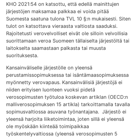
KHO 2021:54 on katsottu, että edellä mainittujen
järjestöjen maksamaa palkkaa ei voida pitää
Suomesta saatuna tulona TVL 10 §:n mukaisesti. Siten
tulot on katsottava vieraasta valtiosta saaduksi.
Rajoitetusti verovelvolliset eivät ole silloin velvollisia
suorittamaan veroa Suomeen tällaiselta järjestöltä tai
laitokselta saamastaan palkasta tai muusta
suorituksesta.
Kansainväliselle järjestölle on yleensä
perustamissopimuksessa tai isäntämaasopimuksessa
myönnetty verovapaus. Kansainvälisiä järjestöjä ei
niiden erityisen luonteen vuoksi pidetä
verosopimusten työtuloa koskevan artiklan (OECD:n
malliverosopimuksen 15 artikla) tarkoittamalla tavalla
sopimusvaltiossa asuvana työnantajana. Järjestö ei
yleensä harjoita liiketoimintaa, joten sillä ei yleensä
ole myöskään kiinteää toimipaikkaa
työskentelyvaltiossa (yleensä verosopimusten 5