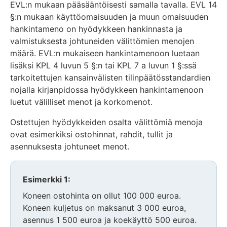
EVL:n mukaan pääsääntöisesti samalla tavalla. EVL 14
§:n mukaan käyttöomaisuuden ja muun omaisuuden
hankintameno on hyödykkeen hankinnasta ja
valmistuksesta johtuneiden välittömien menojen
määrä. EVL:n mukaiseen hankintamenoon luetaan
lisäksi KPL 4 luvun 5 §:n tai KPL 7 a luvun 1 §:ssä
tarkoitettujen kansainvälisten tilinpäätösstandardien
nojalla kirjanpidossa hyödykkeen hankintamenoon
luetut välilliset menot ja korkomenot.
Ostettujen hyödykkeiden osalta välittömiä menoja
ovat esimerkiksi ostohinnat, rahdit, tullit ja
asennuksesta johtuneet menot.
Esimerkki 1:
Koneen ostohinta on ollut 100 000 euroa.
Koneen kuljetus on maksanut 3 000 euroa,
asennus 1 500 euroa ja koekäyttö 500 euroa.