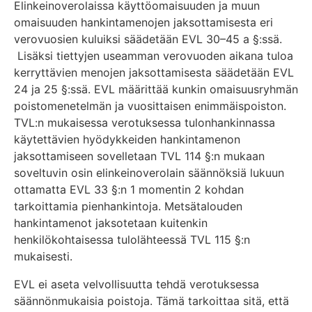
Elinkeinoverolaissa käyttöomaisuuden ja muun
omaisuuden hankintamenojen jaksottamisesta eri
verovuosien kuluiksi säädetään EVL 30–45 a §:ssä.
Lisäksi tiettyjen useamman verovuoden aikana tuloa
kerryttävien menojen jaksottamisesta säädetään EVL
24 ja 25 §:ssä. EVL määrittää kunkin omaisuusryhmän
poistomenetelmän ja vuosittaisen enimmäispoiston.
TVL:n mukaisessa verotuksessa tulonhankinnassa
käytettävien hyödykkeiden hankintamenon
jaksottamiseen sovelletaan TVL 114 §:n mukaan
soveltuvin osin elinkeinoverolain säännöksiä lukuun
ottamatta EVL 33 §:n 1 momentin 2 kohdan
tarkoittamia pienhankintoja. Metsätalouden
hankintamenot jaksotetaan kuitenkin
henkilökohtaisessa tulolähteessä TVL 115 §:n
mukaisesti.
EVL ei aseta velvollisuutta tehdä verotuksessa
säännönmukaisia poistoja. Tämä tarkoittaa sitä, että