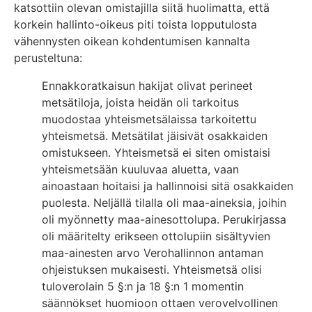
katsottiin olevan omistajilla siitä huolimatta, että
korkein hallinto-oikeus piti toista lopputulosta
vähennysten oikean kohdentumisen kannalta
perusteltuna:
Ennakkoratkaisun hakijat olivat perineet
metsätiloja, joista heidän oli tarkoitus
muodostaa yhteismetsälaissa tarkoitettu
yhteismetsä. Metsätilat jäisivät osakkaiden
omistukseen. Yhteismetsä ei siten omistaisi
yhteismetsään kuuluvaa aluetta, vaan
ainoastaan hoitaisi ja hallinnoisi sitä osakkaiden
puolesta. Neljällä tilalla oli maa-aineksia, joihin
oli myönnetty maa-ainesottolupa. Perukirjassa
oli määritelty erikseen ottolupiin sisältyvien
maa-ainesten arvo Verohallinnon antaman
ohjeistuksen mukaisesti. Yhteismetsä olisi
tuloverolain 5 §:n ja 18 §:n 1 momentin
säännökset huomioon ottaen verovelvollinen