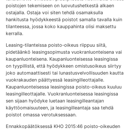
poistojen tekemiseen on luovutushetkestä alkaen
ostajalla. Ostaja voi siten tehdä osamaksulla
hankitusta hyödykkeestä poistot samalla tavalla kuin
tilanteessa, jossa koko kauppahinta olisi maksettu
kerralla.
Leasing-tilanteissa poisto-oikeus riippuu siitä,
pidetäänkö leasingsopimusta vuokranluonteisena vai
kaupanluonteisena. Kaupanluonteisessa leasingissa
on tyypillistä, että hyödykkeen omistusoikeus siirtyy
joko automaattisesti tai lunastusvelvollisuuden kautta
vuokrakauden päättyessä leasingilleottajalle.
Kaupanluonteisessa leasingissa poisto-oikeus kuuluu
leasingilleottajalle. Vuokranluonteisessa leasingissa
sen sijaan hyödyke luetaan leasingilleantajan
käyttöomaisuuteen, ja leasingilleantaja saa tehdä
poistot omassa verotuksessaan.
Ennakkopäätöksessä KHO 2015:46 poisto-oikeuden