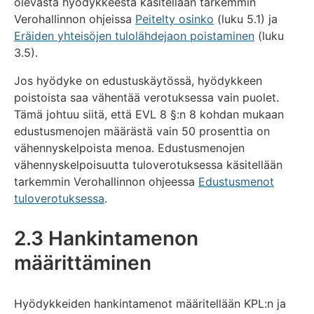
olevasta hyödykkeestä käsitellään tarkemmin
Verohallinnon ohjeissa
Peitelty osinko
(luku 5.1) ja
Eräiden yhteisöjen tulolähdejaon poistaminen
(luku
3.5).
Jos hyödyke on edustuskäytössä, hyödykkeen
poistoista saa vähentää verotuksessa vain puolet.
Tämä johtuu siitä, että EVL 8 §:n 8 kohdan mukaan
edustusmenojen määrästä vain 50 prosenttia on
vähennyskelpoista menoa. Edustusmenojen
vähennyskelpoisuutta tuloverotuksessa käsitellään
tarkemmin Verohallinnon ohjeessa
Edustusmenot
tuloverotuksessa
.
2.3 Hankintamenon
määrittäminen
Hyödykkeiden hankintamenot määritellään KPL:n ja