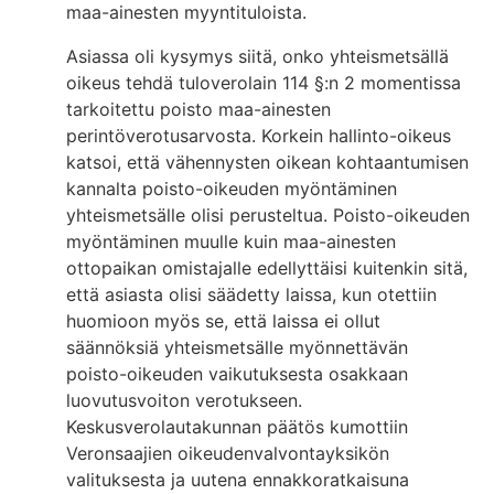
maa-ainesten myyntituloista.
Asiassa oli kysymys siitä, onko yhteismetsällä
oikeus tehdä tuloverolain 114 §:n 2 momentissa
tarkoitettu poisto maa-ainesten
perintöverotusarvosta. Korkein hallinto-oikeus
katsoi, että vähennysten oikean kohtaantumisen
kannalta poisto-oikeuden myöntäminen
yhteismetsälle olisi perusteltua. Poisto-oikeuden
myöntäminen muulle kuin maa-ainesten
ottopaikan omistajalle edellyttäisi kuitenkin sitä,
että asiasta olisi säädetty laissa, kun otettiin
huomioon myös se, että laissa ei ollut
säännöksiä yhteismetsälle myönnettävän
poisto-oikeuden vaikutuksesta osakkaan
luovutusvoiton verotukseen.
Keskusverolautakunnan päätös kumottiin
Veronsaajien oikeudenvalvontayksikön
valituksesta ja uutena ennakkoratkaisuna