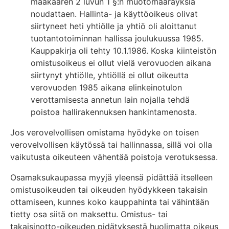
maakaaren 2 luvun 1 §:n muotomääräyksiä
noudattaen. Hallinta- ja käyttöoikeus olivat
siirtyneet heti yhtiölle ja yhtiö oli aloittanut
tuotantotoiminnan hallissa joulukuussa 1985.
Kauppakirja oli tehty 10.1.1986. Koska kiinteistön
omistusoikeus ei ollut vielä verovuoden aikana
siirtynyt yhtiölle, yhtiöllä ei ollut oikeutta
verovuoden 1985 aikana elinkeinotulon
verottamisesta annetun lain nojalla tehdä
poistoa hallirakennuksen hankintamenosta.
Jos verovelvollisen omistama hyödyke on toisen
verovelvollisen käytössä tai hallinnassa, sillä voi olla
vaikutusta oikeuteen vähentää poistoja verotuksessa.
Osamaksukaupassa myyjä yleensä pidättää itselleen
omistusoikeuden tai oikeuden hyödykkeen takaisin
ottamiseen, kunnes koko kauppahinta tai vähintään
tietty osa siitä on maksettu. Omistus- tai
takaisinotto-oikeuden pidätyksestä huolimatta oikeus