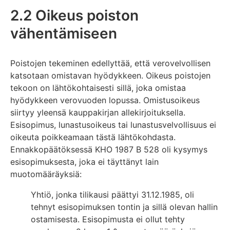
2.2 Oikeus poiston
vähentämiseen
Poistojen tekeminen edellyttää, että verovelvollisen
katsotaan omistavan hyödykkeen. Oikeus poistojen
tekoon on lähtökohtaisesti sillä, joka omistaa
hyödykkeen verovuoden lopussa. Omistusoikeus
siirtyy yleensä kauppakirjan allekirjoituksella.
Esisopimus, lunastusoikeus tai lunastusvelvollisuus ei
oikeuta poikkeamaan tästä lähtökohdasta.
Ennakkopäätöksessä KHO 1987 B 528 oli kysymys
esisopimuksesta, joka ei täyttänyt lain
muotomääräyksiä:
Yhtiö, jonka tilikausi päättyi 31.12.1985, oli
tehnyt esisopimuksen tontin ja sillä olevan hallin
ostamisesta. Esisopimusta ei ollut tehty