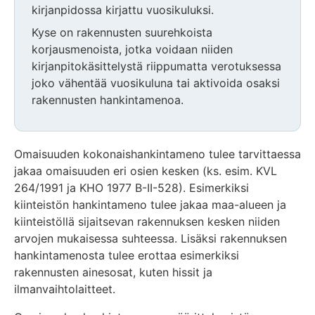
kirjanpidossa kirjattu vuosikuluksi.
Kyse on rakennusten suurehkoista
korjausmenoista, jotka voidaan niiden
kirjanpitokäsittelystä riippumatta verotuksessa
joko vähentää vuosikuluna tai aktivoida osaksi
rakennusten hankintamenoa.
Omaisuuden kokonaishankintameno tulee tarvittaessa
jakaa omaisuuden eri osien kesken (ks. esim. KVL
264/1991 ja KHO 1977 B-II-528). Esimerkiksi
kiinteistön hankintameno tulee jakaa maa-alueen ja
kiinteistöllä sijaitsevan rakennuksen kesken niiden
arvojen mukaisessa suhteessa. Lisäksi rakennuksen
hankintamenosta tulee erottaa esimerkiksi
rakennusten ainesosat, kuten hissit ja
ilmanvaihtolaitteet.