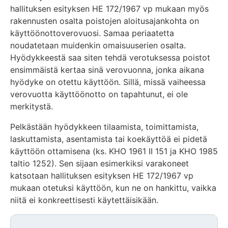
hallituksen esityksen HE 172/1967 vp mukaan myös
rakennusten osalta poistojen aloitusajankohta on
käyttöönottoverovuosi. Samaa periaatetta
noudatetaan muidenkin omaisuuserien osalta.
Hyödykkeestä saa siten tehdä verotuksessa poistot
ensimmäistä kertaa sinä verovuonna, jonka aikana
hyödyke on otettu käyttöön. Sillä, missä vaiheessa
verovuotta käyttöönotto on tapahtunut, ei ole
merkitystä.
Pelkästään hyödykkeen tilaamista, toimittamista,
laskuttamista, asentamista tai koekäyttöä ei pidetä
käyttöön ottamisena (ks. KHO 1961 II 151 ja KHO 1985
taltio 1252). Sen sijaan esimerkiksi varakoneet
katsotaan hallituksen esityksen HE 172/1967 vp
mukaan otetuksi käyttöön, kun ne on hankittu, vaikka
niitä ei konkreettisesti käytettäisikään.