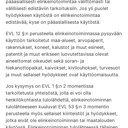
pääasiallisesti elinkeinotoimintaa välittömästi tai
välillisesti edistäviin tarkoituksiin. Jos yli puolet
hyödykkeen käytöstä on elinkeinotoimintaa
edistävää, kyse on pääasiallisesta käytöstä.
EVL 12 §:n perusteella elinkeinotoiminnassa pysyvään
käyttöön tarkoitetut maa-alueet, arvopaperit,
rakennukset, koneet, kalustot ja muut esineet,
patentit ja muut erikseen luovutettavissa olevat
aineettomat oikeudet sekä soran- ja
hiekanottopaikat, kaivokset, kivilouhokset, turvesuot
ja muut sellaiset hyödykkeet ovat käyttöomaisuutta.
Jos kysymys on EVL 1 §:n 2 momentissa
tarkoitetusta yhteisöstä, jolla ei voi olla
henkilökohtaista tulolähdettä, elinkeinotoiminnan
tulolähteeseen kuuluvat EVL 53 §:n 3 momentin
perusteella myös sellaiset kiinteistöt ja hyödykkeet,
jotka eivät ole elinkeinotoiminnan tai maatalouden
käytössä. Elinkeinotoiminnan tulolähteessä tällainen