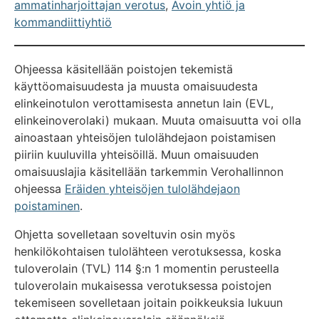
ammatinharjoittajan verotus
,
Avoin yhtiö ja
kommandiittiyhtiö
Ohjeessa käsitellään poistojen tekemistä
käyttöomaisuudesta ja muusta omaisuudesta
elinkeinotulon verottamisesta annetun lain (EVL,
elinkeinoverolaki) mukaan. Muuta omaisuutta voi olla
ainoastaan yhteisöjen tulolähdejaon poistamisen
piiriin kuuluvilla yhteisöillä. Muun omaisuuden
omaisuuslajia käsitellään tarkemmin Verohallinnon
ohjeessa
Eräiden yhteisöjen tulolähdejaon
poistaminen
.
Ohjetta sovelletaan soveltuvin osin myös
henkilökohtaisen tulolähteen verotuksessa, koska
tuloverolain (TVL) 114 §:n 1 momentin perusteella
tuloverolain mukaisessa verotuksessa poistojen
tekemiseen sovelletaan joitain poikkeuksia lukuun