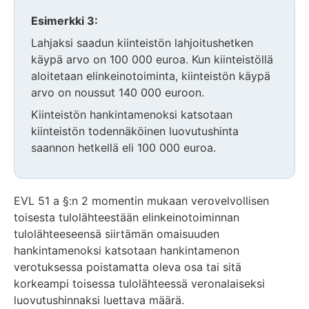
Esimerkki 3:
Lahjaksi saadun kiinteistön lahjoitushetken
käypä arvo on 100 000 euroa. Kun kiinteistöllä
aloitetaan elinkeinotoiminta, kiinteistön käypä
arvo on noussut 140 000 euroon.
Kiinteistön hankintamenoksi katsotaan
kiinteistön todennäköinen luovutushinta
saannon hetkellä eli 100 000 euroa.
EVL 51 a §:n 2 momentin mukaan verovelvollisen
toisesta tulolähteestään elinkeinotoiminnan
tulolähteeseensä siirtämän omaisuuden
hankintamenoksi katsotaan hankintamenon
verotuksessa poistamatta oleva osa tai sitä
korkeampi toisessa tulolähteessä veronalaiseksi
luovutushinnaksi luettava määrä.