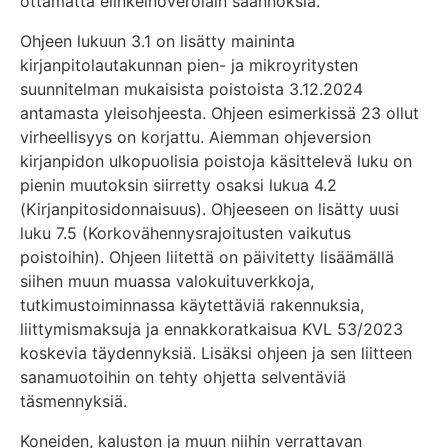
ottamatta elinkeinoverolain säännöksiä.
Ohjeen lukuun 3.1 on lisätty maininta
kirjanpitolautakunnan pien- ja mikroyritysten
suunnitelman mukaisista poistoista 3.12.2024
antamasta yleisohjeesta. Ohjeen esimerkissä 23 ollut
virheellisyys on korjattu. Aiemman ohjeversion
kirjanpidon ulkopuolisia poistoja käsittelevä luku on
pienin muutoksin siirretty osaksi lukua 4.2
(Kirjanpitosidonnaisuus). Ohjeeseen on lisätty uusi
luku 7.5 (Korkovähennysrajoitusten vaikutus
poistoihin). Ohjeen liitettä on päivitetty lisäämällä
siihen muun muassa valokuituverkkoja,
tutkimustoiminnassa käytettäviä rakennuksia,
liittymismaksuja ja ennakkoratkaisua KVL 53/2023
koskevia täydennyksiä. Lisäksi ohjeen ja sen liitteen
sanamuotoihin on tehty ohjetta selventäviä
täsmennyksiä.
Koneiden, kaluston ja muun niihin verrattavan