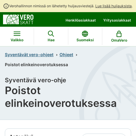
Verohallinnon nimissä on lähetetty huijausviestejä.
Lue lisää huijauksista
.
Siirry
Siirry
Henkilöasiakkaat
Yritysasiakkaat
suoraan
koko
sisältöön
sivuston
hakuun
Valikko
Hae
Suomeksi
OmaVero
Syventävät vero-ohjeet
Ohjeet
Poistot elinkeinoverotuksessa
Syventävä vero-ohje
Poistot
elinkeinoverotuksessa