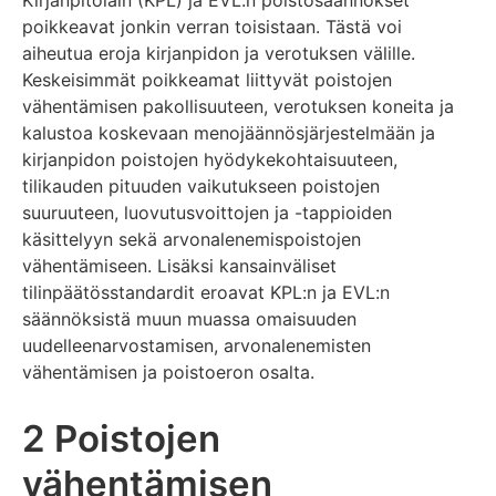
Kirjanpitolain (KPL) ja EVL:n poistosäännökset
poikkeavat jonkin verran toisistaan. Tästä voi
aiheutua eroja kirjanpidon ja verotuksen välille.
Keskeisimmät poikkeamat liittyvät poistojen
vähentämisen pakollisuuteen, verotuksen koneita ja
kalustoa koskevaan menojäännösjärjestelmään ja
kirjanpidon poistojen hyödykekohtaisuuteen,
tilikauden pituuden vaikutukseen poistojen
suuruuteen, luovutusvoittojen ja -tappioiden
käsittelyyn sekä arvonalenemispoistojen
vähentämiseen. Lisäksi kansainväliset
tilinpäätösstandardit eroavat KPL:n ja EVL:n
säännöksistä muun muassa omaisuuden
uudelleenarvostamisen, arvonalenemisten
vähentämisen ja poistoeron osalta.
2 Poistojen
vähentämisen