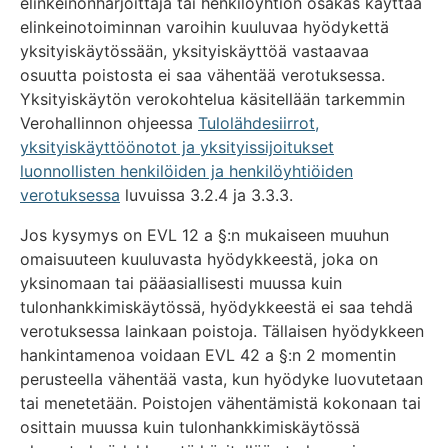
elinkeinonharjoittaja tai henkilöyhtiön osakas käyttää
elinkeinotoiminnan varoihin kuuluvaa hyödykettä
yksityiskäytössään, yksityiskäyttöä vastaavaa
osuutta poistosta ei saa vähentää verotuksessa.
Yksityiskäytön verokohtelua käsitellään tarkemmin
Verohallinnon ohjeessa
Tulolähdesiirrot,
yksityiskäyttöönotot ja yksityissijoitukset
luonnollisten henkilöiden ja henkilöyhtiöiden
verotuksessa
luvuissa 3.2.4 ja 3.3.3.
Jos kysymys on EVL 12 a §:n mukaiseen muuhun
omaisuuteen kuuluvasta hyödykkeestä, joka on
yksinomaan tai pääasiallisesti muussa kuin
tulonhankkimiskäytössä, hyödykkeestä ei saa tehdä
verotuksessa lainkaan poistoja. Tällaisen hyödykkeen
hankintamenoa voidaan EVL 42 a §:n 2 momentin
perusteella vähentää vasta, kun hyödyke luovutetaan
tai menetetään. Poistojen vähentämistä kokonaan tai
osittain muussa kuin tulonhankkimiskäytössä