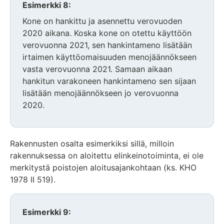
Esimerkki 8:
Kone on hankittu ja asennettu verovuoden
2020 aikana. Koska kone on otettu käyttöön
verovuonna 2021, sen hankintameno lisätään
irtaimen käyttöomaisuuden menojäännökseen
vasta verovuonna 2021. Samaan aikaan
hankitun varakoneen hankintameno sen sijaan
lisätään menojäännökseen jo verovuonna
2020.
Rakennusten osalta esimerkiksi sillä, milloin
rakennuksessa on aloitettu elinkeinotoiminta, ei ole
merkitystä poistojen aloitusajankohtaan (ks. KHO
1978 II 519).
Esimerkki 9: