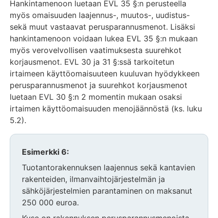
Hankintamenoon luetaan EVL 35 §:n perusteella
myös omaisuuden laajennus-, muutos-, uudistus-
sekä muut vastaavat perusparannusmenot. Lisäksi
hankintamenoon voidaan lukea EVL 35 §:n mukaan
myös verovelvollisen vaatimuksesta suurehkot
korjausmenot. EVL 30 ja 31 §:ssä tarkoitetun
irtaimeen käyttöomaisuuteen kuuluvan hyödykkeen
perusparannusmenot ja suurehkot korjausmenot
luetaan EVL 30 §:n 2 momentin mukaan osaksi
irtaimen käyttöomaisuuden menojäännöstä (ks. luku
5.2).
Esimerkki 6:
Tuotantorakennuksen laajennus sekä kantavien
rakenteiden, ilmanvaihtojärjestelmän ja
sähköjärjestelmien parantaminen on maksanut
250 000 euroa.
Kyse on rakennuksen perusparannusmenoista,