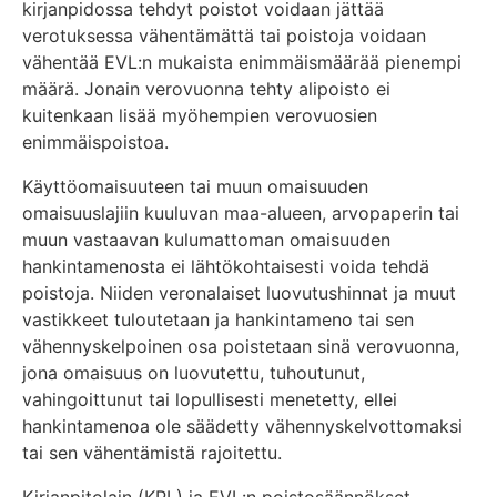
kirjanpidossa tehdyt poistot voidaan jättää
verotuksessa vähentämättä tai poistoja voidaan
vähentää EVL:n mukaista enimmäismäärää pienempi
määrä. Jonain verovuonna tehty alipoisto ei
kuitenkaan lisää myöhempien verovuosien
enimmäispoistoa.
Käyttöomaisuuteen tai muun omaisuuden
omaisuuslajiin kuuluvan maa-alueen, arvopaperin tai
muun vastaavan kulumattoman omaisuuden
hankintamenosta ei lähtökohtaisesti voida tehdä
poistoja. Niiden veronalaiset luovutushinnat ja muut
vastikkeet tuloutetaan ja hankintameno tai sen
vähennyskelpoinen osa poistetaan sinä verovuonna,
jona omaisuus on luovutettu, tuhoutunut,
vahingoittunut tai lopullisesti menetetty, ellei
hankintamenoa ole säädetty vähennyskelvottomaksi
tai sen vähentämistä rajoitettu.