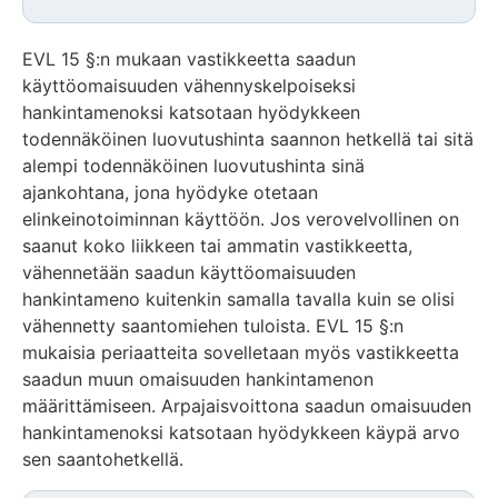
EVL 15 §:n mukaan vastikkeetta saadun
käyttöomaisuuden vähennyskelpoiseksi
hankintamenoksi katsotaan hyödykkeen
todennäköinen luovutushinta saannon hetkellä tai sitä
alempi todennäköinen luovutushinta sinä
ajankohtana, jona hyödyke otetaan
elinkeinotoiminnan käyttöön. Jos verovelvollinen on
saanut koko liikkeen tai ammatin vastikkeetta,
vähennetään saadun käyttöomaisuuden
hankintameno kuitenkin samalla tavalla kuin se olisi
vähennetty saantomiehen tuloista. EVL 15 §:n
mukaisia periaatteita sovelletaan myös vastikkeetta
saadun muun omaisuuden hankintamenon
määrittämiseen. Arpajaisvoittona saadun omaisuuden
hankintamenoksi katsotaan hyödykkeen käypä arvo
sen saantohetkellä.