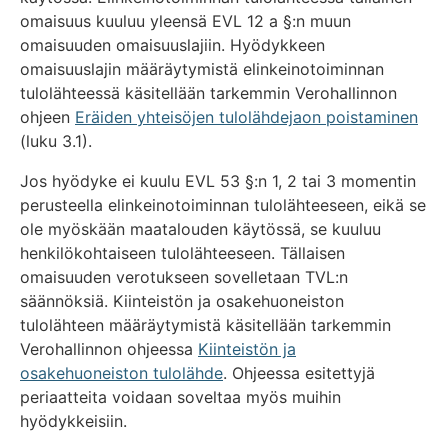
omaisuus kuuluu yleensä EVL 12 a §:n muun
omaisuuden omaisuuslajiin. Hyödykkeen
omaisuuslajin määräytymistä elinkeinotoiminnan
tulolähteessä käsitellään tarkemmin Verohallinnon
ohjeen
Eräiden yhteisöjen tulolähdejaon poistaminen
(luku 3.1).
Jos hyödyke ei kuulu EVL 53 §:n 1, 2 tai 3 momentin
perusteella elinkeinotoiminnan tulolähteeseen, eikä se
ole myöskään maatalouden käytössä, se kuuluu
henkilökohtaiseen tulolähteeseen. Tällaisen
omaisuuden verotukseen sovelletaan TVL:n
säännöksiä. Kiinteistön ja osakehuoneiston
tulolähteen määräytymistä käsitellään tarkemmin
Verohallinnon ohjeessa
Kiinteistön ja
osakehuoneiston tulolähde
. Ohjeessa esitettyjä
periaatteita voidaan soveltaa myös muihin
hyödykkeisiin.