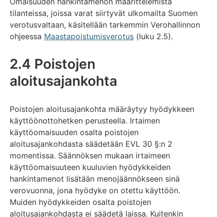
Omaisuuden hankintamenon määrittelemistä
tilanteissa, joissa varat siirtyvät ulkomailta Suomen
verotusvaltaan, käsitellään tarkemmin Verohallinnon
ohjeessa
Maastapoistumisverotus
(luku 2.5).
2.4 Poistojen
aloitusajankohta
Poistojen aloitusajankohta määräytyy hyödykkeen
käyttöönottohetken perusteella. Irtaimen
käyttöomaisuuden osalta poistojen
aloitusajankohdasta säädetään EVL 30 §:n 2
momentissa. Säännöksen mukaan irtaimeen
käyttöomaisuuteen kuuluvien hyödykkeiden
hankintamenot lisätään menojäännökseen sinä
verovuonna, jona hyödyke on otettu käyttöön.
Muiden hyödykkeiden osalta poistojen
aloitusajankohdasta ei säädetä laissa. Kuitenkin