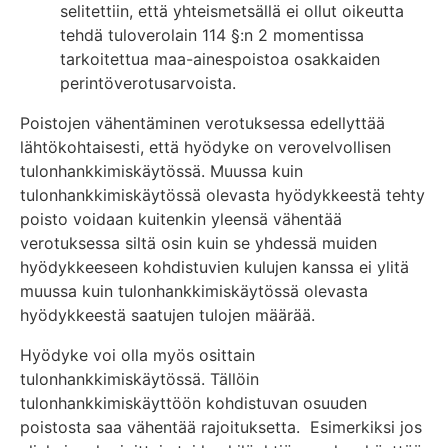
selitettiin, että yhteismetsällä ei ollut oikeutta
tehdä tuloverolain 114 §:n 2 momentissa
tarkoitettua maa-ainespoistoa osakkaiden
perintöverotusarvoista.
Poistojen vähentäminen verotuksessa edellyttää
lähtökohtaisesti, että hyödyke on verovelvollisen
tulonhankkimiskäytössä. Muussa kuin
tulonhankkimiskäytössä olevasta hyödykkeestä tehty
poisto voidaan kuitenkin yleensä vähentää
verotuksessa siltä osin kuin se yhdessä muiden
hyödykkeeseen kohdistuvien kulujen kanssa ei ylitä
muussa kuin tulonhankkimiskäytössä olevasta
hyödykkeestä saatujen tulojen määrää.
Hyödyke voi olla myös osittain
tulonhankkimiskäytössä. Tällöin
tulonhankkimiskäyttöön kohdistuvan osuuden
poistosta saa vähentää rajoituksetta. Esimerkiksi jos