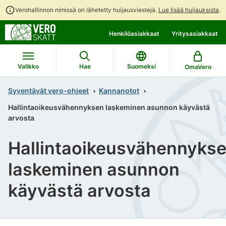
Verohallinnon nimissä on lähetetty huijausviestejä.
Lue lisää huijauksista
.
Siirry
Siirry
Henkilöasiakkaat
Yritysasiakkaat
suoraan
koko
sisältöön
sivuston
hakuun
Valikko
Hae
Suomeksi
OmaVero
Syventävät vero-ohjeet
Kannanotot
Hallintaoikeusvähennyksen laskeminen asunnon käyvästä
arvosta
Hallintaoikeusvähennyks
laskeminen asunnon
käyvästä arvosta