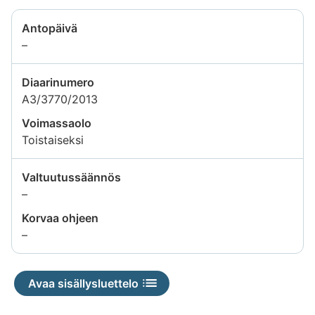
Antopäivä
Tietoa
–
ei
saatavilla
Diaarinumero
A3/3770/2013
Voimassaolo
Toistaiseksi
Valtuutussäännös
Tietoa
–
ei
Korvaa ohjeen
saatavilla
Tietoa
–
ei
saatavilla
Avaa sisällysluettelo