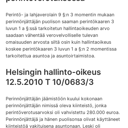
Perintö- ja lahjaverolain 9 §:n 3 momentin mukaan
perinnönjättäjän puolison saaman perintökaaren 3
luvun 1 a §:ssä tarkoitetun hallintaoikeuden arvo
saadaan vähentää verovelvolliselle tulevan
omaisuuden arvosta siltä osin kuin hallintaoikeus
koskee perintökaaren 3 luvun 1 a §:n 2 momentissa
tarkoitettua asuntoa ja asuntoirtaimistoa.
Helsingin hallinto-oikeus
12.5.2010 T 10/0683/3
Perinnönjättäjän jäämistöön kuului kokonaan
perinnönjättäjän nimissä oleva kiinteistö, jonka
perintöverotusarvoksi oli vahvistettu 280.000 euroa.
Perinnönjättäjä ja hänen puolisonsa olivat käyttäneet
kiinteistöä vakituisena asuntonaan. Leski oli