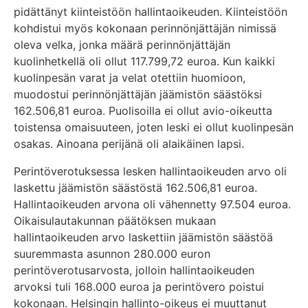
pidättänyt kiinteistöön hallintaoikeuden. Kiinteistöön
kohdistui myös kokonaan perinnönjättäjän nimissä
oleva velka, jonka määrä perinnönjättäjän
kuolinhetkellä oli ollut 117.799,72 euroa. Kun kaikki
kuolinpesän varat ja velat otettiin huomioon,
muodostui perinnönjättäjän jäämistön säästöksi
162.506,81 euroa. Puolisoilla ei ollut avio-oikeutta
toistensa omaisuuteen, joten leski ei ollut kuolinpesän
osakas. Ainoana perijänä oli alaikäinen lapsi.
Perintöverotuksessa lesken hallintaoikeuden arvo oli
laskettu jäämistön säästöstä 162.506,81 euroa.
Hallintaoikeuden arvona oli vähennetty 97.504 euroa.
Oikaisulautakunnan päätöksen mukaan
hallintaoikeuden arvo laskettiin jäämistön säästöä
suuremmasta asunnon 280.000 euron
perintöverotusarvosta, jolloin hallintaoikeuden
arvoksi tuli 168.000 euroa ja perintövero poistui
kokonaan. Helsingin hallinto-oikeus ei muuttanut