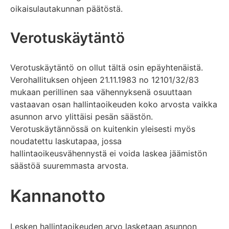
oikaisulautakunnan päätöstä.
Verotuskäytäntö
Verotuskäytäntö on ollut tältä osin epäyhtenäistä.
Verohallituksen ohjeen 21.11.1983 no 12101/32/83
mukaan perillinen saa vähennyksenä osuuttaan
vastaavan osan hallintaoikeuden koko arvosta vaikka
asunnon arvo ylittäisi pesän säästön.
Verotuskäytännössä on kuitenkin yleisesti myös
noudatettu laskutapaa, jossa
hallintaoikeusvähennystä ei voida laskea jäämistön
säästöä suuremmasta arvosta.
Kannanotto
Lesken hallintaoikeuden arvo lasketaan asunnon