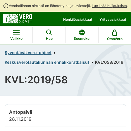
Verohallinnon nimissä on lähetetty huijausviestejä.
Lue lisää huijauksista
.
Siirry
Siirry
Henkilöasiakkaat
Yritysasiakkaat
suoraan
koko
sisältöön
sivuston
hakuun
Valikko
Hae
Suomeksi
OmaVero
Syventävät vero-ohjeet
Keskusverolautakunnan ennakkoratkaisut
KVL:058/2019
KVL:2019/58
Antopäivä
28.11.2019