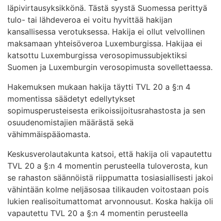
läpivirtausyksikkönä. Tästä syystä Suomessa perittyä
tulo- tai lähdeveroa ei voitu hyvittää hakijan
kansallisessa verotuksessa. Hakija ei ollut velvollinen
maksamaan yhteisöveroa Luxemburgissa. Hakijaa ei
katsottu Luxemburgissa verosopimussubjektiksi
Suomen ja Luxemburgin verosopimusta sovellettaessa.
Hakemuksen mukaan hakija täytti TVL 20 a §:n 4
momentissa säädetyt edellytykset
sopimusperusteisesta erikoissijoitusrahastosta ja sen
osuudenomistajien määrästä sekä
vähimmäispääomasta.
Keskusverolautakunta katsoi, että hakija oli vapautettu
TVL 20 a §:n 4 momentin perusteella tuloverosta, kun
se rahaston säännöistä riippumatta tosiasiallisesti jakoi
vähintään kolme neljäsosaa tilikauden voitostaan pois
lukien realisoitumattomat arvonnousut. Koska hakija oli
vapautettu TVL 20 a §:n 4 momentin perusteella