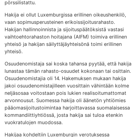
pörssilistattu.
Hakija ei ollut Luxemburgissa erillinen oikeushenkilö,
vaan sopimusperusteinen erikoissijoitusrahasto.
Hakijan hallinnoinnista ja sijoituspäätöksistä vastasi
vaihtoehtorahaston hoitajana (AIFM) toimiva erillinen
yhteisö ja hakijan säilyttäjäyhteisönä toimi erillinen
yhteisö.
Osuudenomistaja sai koska tahansa pyytää, että hakija
lunastaa tämän rahasto-osuudet kokonaan tai osittain.
Osuudenomistajia oli 14. Hakemuksen mukaan hakija
jakoi osuudenomistajilleen vuosittain vähintään kolme
neljäsosaa voitostaan pois lukien realisoitumattomat
arvonnousut. Suomessa hakija oli äänetön yhtiömies
pääomasijoitustoimintaa harjoittavassa suomalaisessa
kommandiittiyhtiössä, josta hakija sai tuloa etenkin
vuokratulojen muodossa.
Hakijaa kohdeltiin Luxemburgin verotuksessa