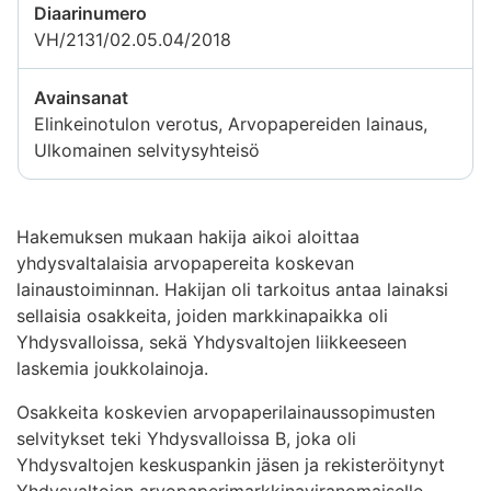
Diaarinumero
VH/2131/02.05.04/2018
Avainsanat
Elinkeinotulon verotus, Arvopapereiden lainaus,
Ulkomainen selvitysyhteisö
Hakemuksen mukaan hakija aikoi aloittaa
yhdysvaltalaisia arvopapereita koskevan
lainaustoiminnan. Hakijan oli tarkoitus antaa lainaksi
sellaisia osakkeita, joiden markkinapaikka oli
Yhdysvalloissa, sekä Yhdysvaltojen liikkeeseen
laskemia joukkolainoja.
Osakkeita koskevien arvopaperilainaussopimusten
selvitykset teki Yhdysvalloissa B, joka oli
Yhdysvaltojen keskuspankin jäsen ja rekisteröitynyt
Yhdysvaltojen arvopaperimarkkinaviranomaiselle