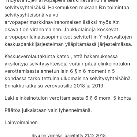
selvitysyhteisöksi. Hakemuksen mukaan B:n toimintaa
selvitysyhteisönä valvoi
arvopaperimarkkinaviranomaisen lisäksi myös X:n
osavaltion viranomainen. Joukkolainoja koskevat
arvopaperilainaussopimukset selvitettiin Yhdysvaltojen
keskuspankkijärjestelmän ylläpitämässä järjestelmässä.
Keskusverolautakunta katsoi, että hakemuksessa
yksilöityjä selvitysyhteisöjä voitiin pitää elinkeinotulon
verottamisesta annetun lain 6 §:n 6 momentin 5
kohdassa tarkoitettuina ulkomaisina selvitysyhteisöinä.
Ennakkoratkaisu verovuosille 2018 ja 2019.
Laki elinkeinotulon verottamisesta 6 § 6 mom. 5 kohta
Päätös julkaistaan vain lyhennelmänä.
Lainvoimainen
Sivu on viimeksi päivitetty 21.12.2018