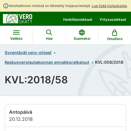
Verohallinnon nimissä on lähetetty huijausviestejä.
Lue lisää huijauksista
.
Siirry
Siirry
Henkilöasiakkaat
Yritysasiakkaat
suoraan
koko
sisältöön
sivuston
hakuun
Valikko
Hae
Suomeksi
OmaVero
Syventävät vero-ohjeet
Keskusverolautakunnan ennakkoratkaisut
KVL:058/2018
KVL:2018/58
Antopäivä
20.12.2018