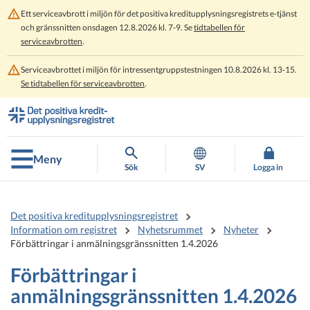
Ett serviceavbrott i miljön för det positiva kreditupplysningsregistrets e-tjänst
och gränssnitten onsdagen 12.8.2026 kl. 7-9. Se
tidtabellen för
serviceavbrotten
.
Serviceavbrottet i miljön för intressentgruppstestningen 10.8.2026 kl. 13-15.
Se tidtabellen för serviceavbrotten
.
Gå
Gå
direkt
till
till
hela
innehållet
webbplatsens
Meny
sökning
Sök
SV
Logga in
Det positiva kreditupplysningsregistret
Information om registret
Nyhetsrummet
Nyheter
Förbättringar i anmälningsgränssnitten 1.4.2026
Förbättringar i
anmälningsgränssnitten 1.4.2026