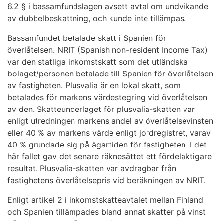
6.2 § i bassamfundslagen avsett avtal om undvikande
av dubbelbeskattning, och kunde inte tillämpas.
Bassamfundet betalade skatt i Spanien för
överlåtelsen. NRIT (Spanish non-resident Income Tax)
var den statliga inkomstskatt som det utländska
bolaget/personen betalade till Spanien för överlåtelsen
av fastigheten. Plusvalia är en lokal skatt, som
betalades för markens värdestegring vid överlåtelsen
av den. Skatteunderlaget för plusvalia-skatten var
enligt utredningen markens andel av överlåtelsevinsten
eller 40 % av markens värde enligt jordregistret, varav
40 % grundade sig på ägartiden för fastigheten. I det
här fallet gav det senare räknesättet ett fördelaktigare
resultat. Plusvalia-skatten var avdragbar från
fastighetens överlåtelsepris vid beräkningen av NRIT.
Enligt artikel 2 i inkomstskatteavtalet mellan Finland
och Spanien tillämpades bland annat skatter på vinst