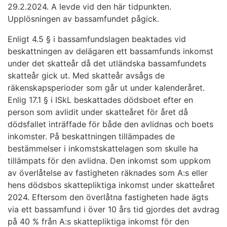
29.2.2024. A levde vid den här tidpunkten.
Upplösningen av bassamfundet pågick.
Enligt 4.5 § i bassamfundslagen beaktades vid
beskattningen av delägaren ett bassamfunds inkomst
under det skatteår då det utländska bassamfundets
skatteår gick ut. Med skatteår avsågs de
räkenskapsperioder som går ut under kalenderåret.
Enlig 17.1 § i ISkL beskattades dödsboet efter en
person som avlidit under skatteåret för året då
dödsfallet inträffade för både den avlidnas och boets
inkomster. På beskattningen tillämpades de
bestämmelser i inkomstskattelagen som skulle ha
tillämpats för den avlidna. Den inkomst som uppkom
av överlåtelse av fastigheten räknades som A:s eller
hens dödsbos skattepliktiga inkomst under skatteåret
2024. Eftersom den överlåtna fastigheten hade ägts
via ett bassamfund i över 10 års tid gjordes det avdrag
på 40 % från A:s skattepliktiga inkomst för den