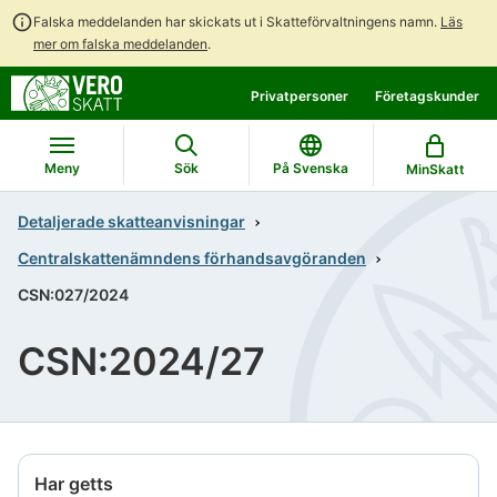
Falska meddelanden har skickats ut i Skatteförvaltningens namn.
Läs
mer om falska meddelanden
.
Gå
Gå
Privatpersoner
Företagskunder
direkt
till
till
hela
innehållet
webbplatsens
Meny
Sök
På Svenska
MinSkatt
sökning
Detaljerade skatteanvisningar
Centralskattenämndens förhandsavgöranden
CSN:027/2024
CSN:2024/27
Har getts