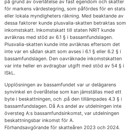
på grund av överlåtelse av fast egendom och skatter
för markens värdestegring, som påfördes för en stats
eller lokala myndigheters räkning. Med beaktande av
dessa faktorer kunde plusvalia-skatten betraktas som
inkomstskatt. Inkomstskatt till staten NRIT kunde
avräknas med stöd av 6.1 § i bassamfundslagen.
Plusvalia-skatten kunde inte avräknas eftersom det
inte var en sådan skatt som avses i 6.1 § eller 6.2 § i
bassamfundslagen. Den oavräknade inkomstskatten
var inte heller en avdragbar utgift med stöd av 54 § i
ISkL.
Upplösningen av bassamfundet var ur delägarens
synvinkel en överlåtelse som kan jämställas med ett
byte i beskattningen, och .på den tillämpades 4.3 § i
bassamfundslagen. Då A:s andel av utdelningen inte
översteg A:s bassamfundsinkomst, var utdelningen
beskattningsbar inkomst för A.
Förhandsavgörande för skatteåren 2023 och 2024.