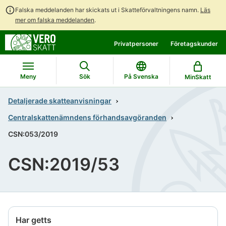
Falska meddelanden har skickats ut i Skatteförvaltningens namn.
Läs
mer om falska meddelanden
.
Gå
Gå
Privatpersoner
Företagskunder
direkt
till
till
hela
innehållet
webbplatsens
Meny
Sök
På Svenska
MinSkatt
sökning
Detaljerade skatteanvisningar
Centralskattenämndens förhandsavgöranden
CSN:053/2019
CSN:2019/53
Har getts