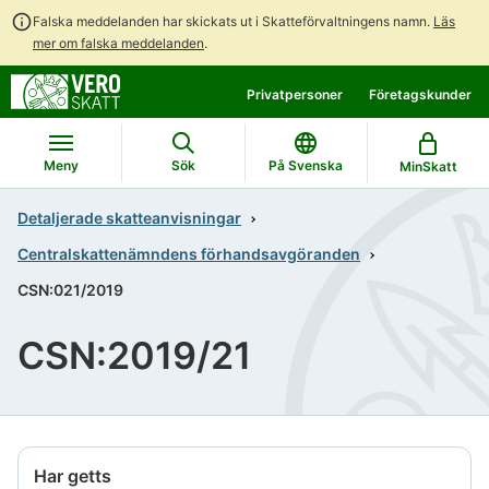
Falska meddelanden har skickats ut i Skatteförvaltningens namn.
Läs
mer om falska meddelanden
.
Gå
Gå
Privatpersoner
Företagskunder
direkt
till
till
hela
innehållet
webbplatsens
Meny
Sök
På Svenska
MinSkatt
sökning
Detaljerade skatteanvisningar
Centralskattenämndens förhandsavgöranden
CSN:021/2019
CSN:2019/21
Har getts