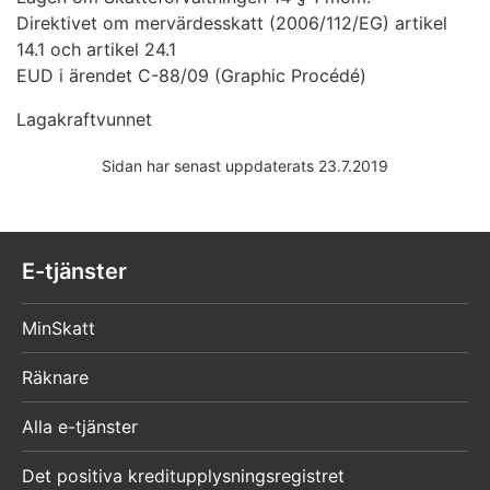
Direktivet om mervärdesskatt (2006/112/EG) artikel
14.1 och artikel 24.1
EUD i ärendet C-88/09 (Graphic Procédé)
Lagakraftvunnet
Sidan har senast uppdaterats 23.7.2019
E-tjänster
MinSkatt
Räknare
Alla e-tjänster
Det positiva kreditupplysningsregistret