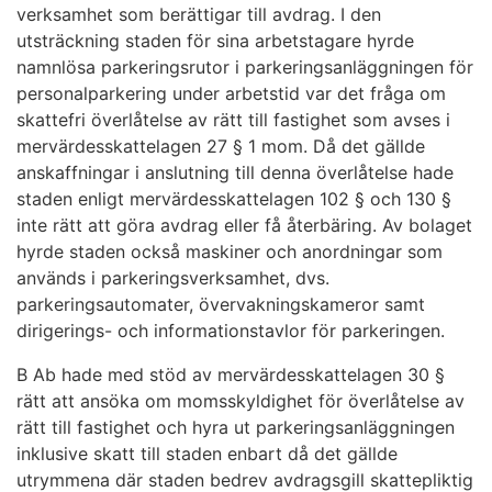
verksamhet som berättigar till avdrag. I den
utsträckning staden för sina arbetstagare hyrde
namnlösa parkeringsrutor i parkeringsanläggningen för
personalparkering under arbetstid var det fråga om
skattefri överlåtelse av rätt till fastighet som avses i
mervärdesskattelagen 27 § 1 mom. Då det gällde
anskaffningar i anslutning till denna överlåtelse hade
staden enligt mervärdesskattelagen 102 § och 130 §
inte rätt att göra avdrag eller få återbäring. Av bolaget
hyrde staden också maskiner och anordningar som
används i parkeringsverksamhet, dvs.
parkeringsautomater, övervakningskameror samt
dirigerings- och informationstavlor för parkeringen.
B Ab hade med stöd av mervärdesskattelagen 30 §
rätt att ansöka om momsskyldighet för överlåtelse av
rätt till fastighet och hyra ut parkeringsanläggningen
inklusive skatt till staden enbart då det gällde
utrymmena där staden bedrev avdragsgill skattepliktig