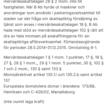
mervärdesskattelagen 28 § 2 mom. inte till
fastigheten. När B Ab hyrde ut maskiner och
anordningar som används i parkeringsverksamhet till
staden var det fråga om skattepliktig försäljning av
tjänst som avses i mervärdesskattelagen 18 §. B Ab
hade med stöd av mervärdesskattelagen 102 § rätt att
dra av hela momsen på anskaffningarna för sin
skattepliktiga affärsverksamhet. Förhandsavgörande
för perioden 28.5.2014–31.12.2015. Omröstning 8-1.
Mervärdesskattelagen 1 § 1 mom. 1 punkten, 17 §, 18 §,
27 §, 28 § 1 mom.,, 29 § 1 mom. 5 punkten, 30 §, 102 §
1 och 2 mom., 130 § samt 133 §
Momsdirektivet artikel 135.1.l och 135.2.b samt artikel
137
Europeiska domstolens domar i ärendena 173/88,
Henriksen och C-428/02, Marselisborg
(inte vunnit laga kraft)