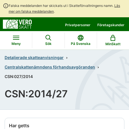
Falska meddelanden har skickats ut i Skatteförvaltningens namn.
Läs
mer om falska meddelanden
.
Gå
Gå
Privatpersoner
Företagskunder
direkt
till
till
hela
innehållet
webbplatsens
Meny
Sök
På Svenska
MinSkatt
sökning
Detaljerade skatteanvisningar
Centralskattenämndens förhandsavgöranden
CSN:027/2014
CSN:2014/27
Har getts