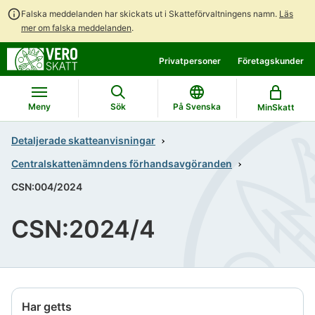
Falska meddelanden har skickats ut i Skatteförvaltningens namn.
Läs
mer om falska meddelanden
.
Gå
Gå
Privatpersoner
Företagskunder
direkt
till
till
hela
innehållet
webbplatsens
Meny
Sök
På Svenska
MinSkatt
sökning
Detaljerade skatteanvisningar
Centralskattenämndens förhandsavgöranden
CSN:004/2024
CSN:2024/4
Har getts