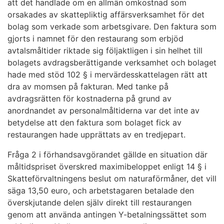
att det handlade om en allmän omkostnad som
orsakades av skattepliktig affärsverksamhet för det
bolag som verkade som arbetsgivare. Den faktura som
gjorts i namnet för den restaurang som erbjöd
avtalsmåltider riktade sig följaktligen i sin helhet till
bolagets avdragsberättigande verksamhet och bolaget
hade med stöd 102 § i mervärdesskattelagen rätt att
dra av momsen på fakturan. Med tanke på
avdragsrätten för kostnaderna på grund av
anordnandet av personalmåltiderna var det inte av
betydelse att den faktura som bolaget fick av
restaurangen hade upprättats av en tredjepart.
Fråga 2 i förhandsavgörandet gällde en situation där
måltidspriset överskred maximibeloppet enligt 14 § i
Skatteförvaltningens beslut om naturaförmåner, det vill
säga 13,50 euro, och arbetstagaren betalade den
överskjutande delen själv direkt till restaurangen
genom att använda antingen Y-betalningssättet som