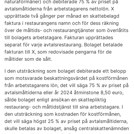
naturaförmåner) och debiterade 75 % av priset på
avtalsmåltiderna från arbetstagarens nettolön. X
upprättade två gånger per månad en skattebelagd
faktura i restaurangens namn och för dess räkning
över de måltids- och restaurangtjänster som överlåtits
till bolagets arbetstagare. Fakturan upprättades
separat för varje avtalsrestaurang. Bolaget betalade
fakturan till X, som redovisade pengarna för de
måltider som de sålt.
I den utsträckning som bolaget debiterade ett belopp
som motsvarade beskattningsvärdet på kostförmånen
från arbetstagarens lön, det vill säga 75 % av priset på
avtalsmåltiderna eller år 2024 åtminstone 8,50 euro,
sålde bolaget enligt ansökan en skattepliktig
restaurang- och måltidstjänst till sina arbetstagare. I
den utsträckning som kostnaden för kostförmånen,
det vill säga högst 25 % av priset på avtalsmåltiderna,
skulle betalas av bolaget, ansåg centralskattenämnden