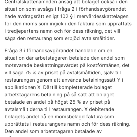
Centralskattenämnden ansåg att bolaget också i den
situation som avsågs i fråga 2 i förhandsavgörandet
hade avdragsrätt enligt 102 § i mervärdesskattelagen
för den moms som ingick i den faktura som upprättats
i tredjepartens namn och för dess räkning, det vill
säga den restaurang som erbjöd avtalsmåltider.
Fråga 3 i förhandsavgörandet handlade om en
situation där arbetstagaren betalade den andel som
motsvarade beskattningsvärdet på kostförmånen, det
vill säga 75 % av priset på avtalsmåltiden, själv till
restaurangen genom att använda betalningssätt Y i
applikationen X. Därtill kompletterade bolaget
arbetstagarens betalning på så sätt att bolaget
betalade en andel på högst 25 % av priset på
avtalsmåltiderna till restaurangen. X debiterade
bolagets andel på en momsbelagd faktura som
upprättats i restaurangens namn och för dess räkning.
Den andel som arbetstagaren betalade av