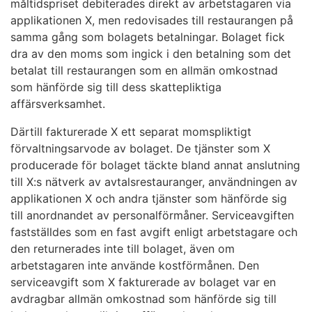
måltidspriset debiterades direkt av arbetstagaren via
applikationen X, men redovisades till restaurangen på
samma gång som bolagets betalningar. Bolaget fick
dra av den moms som ingick i den betalning som det
betalat till restaurangen som en allmän omkostnad
som hänförde sig till dess skattepliktiga
affärsverksamhet.
Därtill fakturerade X ett separat momspliktigt
förvaltningsarvode av bolaget. De tjänster som X
producerade för bolaget täckte bland annat anslutning
till X:s nätverk av avtalsrestauranger, användningen av
applikationen X och andra tjänster som hänförde sig
till anordnandet av personalförmåner. Serviceavgiften
fastställdes som en fast avgift enligt arbetstagare och
den returnerades inte till bolaget, även om
arbetstagaren inte använde kostförmånen. Den
serviceavgift som X fakturerade av bolaget var en
avdragbar allmän omkostnad som hänförde sig till