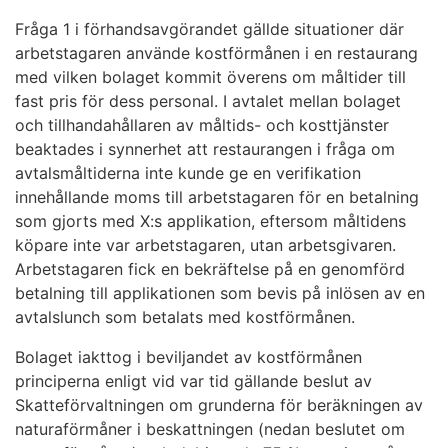
Fråga 1 i förhandsavgörandet gällde situationer där
arbetstagaren använde kostförmånen i en restaurang
med vilken bolaget kommit överens om måltider till
fast pris för dess personal. I avtalet mellan bolaget
och tillhandahållaren av måltids- och kosttjänster
beaktades i synnerhet att restaurangen i fråga om
avtalsmåltiderna inte kunde ge en verifikation
innehållande moms till arbetstagaren för en betalning
som gjorts med X:s applikation, eftersom måltidens
köpare inte var arbetstagaren, utan arbetsgivaren.
Arbetstagaren fick en bekräftelse på en genomförd
betalning till applikationen som bevis på inlösen av en
avtalslunch som betalats med kostförmånen.
Bolaget iakttog i beviljandet av kostförmånen
principerna enligt vid var tid gällande beslut av
Skatteförvaltningen om grunderna för beräkningen av
naturaförmåner i beskattningen (nedan beslutet om