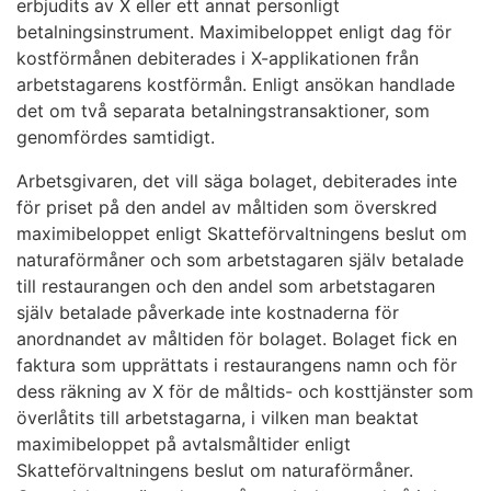
erbjudits av X eller ett annat personligt
betalningsinstrument. Maximibeloppet enligt dag för
kostförmånen debiterades i X-applikationen från
arbetstagarens kostförmån. Enligt ansökan handlade
det om två separata betalningstransaktioner, som
genomfördes samtidigt.
Arbetsgivaren, det vill säga bolaget, debiterades inte
för priset på den andel av måltiden som överskred
maximibeloppet enligt Skatteförvaltningens beslut om
naturaförmåner och som arbetstagaren själv betalade
till restaurangen och den andel som arbetstagaren
själv betalade påverkade inte kostnaderna för
anordnandet av måltiden för bolaget. Bolaget fick en
faktura som upprättats i restaurangens namn och för
dess räkning av X för de måltids- och kosttjänster som
överlåtits till arbetstagarna, i vilken man beaktat
maximibeloppet på avtalsmåltider enligt
Skatteförvaltningens beslut om naturaförmåner.