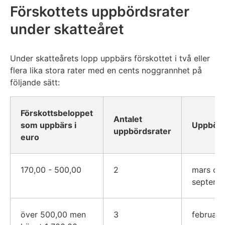
Förskottets uppbördsrater
under skatteåret
Under skatteårets lopp uppbärs förskottet i två eller
flera lika stora rater med en cents noggrannhet på
följande sätt:
Förskottsbeloppet
Antalet
som uppbärs i
Uppbör
uppbördsrater
euro
170,00 - 500,00
2
mars oc
septemb
över 500,00 men
3
februari,