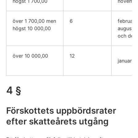
högst 1 700,00
novemb
över 1 700,00 men
6
februari, 
högst 10 000,00
augusti,
och dec
över 10 000,00
12
januari
4 §
Förskottets uppbördsrater
efter skatteårets utgång