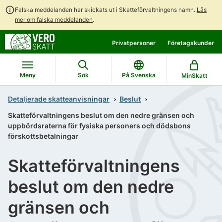
Falska meddelanden har skickats ut i Skatteförvaltningens namn.
Läs
mer om falska meddelanden
.
Gå
Gå
Privatpersoner
Företagskunder
direkt
till
till
hela
innehållet
webbplatsens
Meny
Sök
På Svenska
MinSkatt
sökning
Detaljerade skatteanvisningar
Beslut
Skatteförvaltningens beslut om den nedre gränsen och
uppbördsraterna för fysiska personers och dödsbons
förskottsbetalningar
Skatteförvaltningens
beslut om den nedre
gränsen och