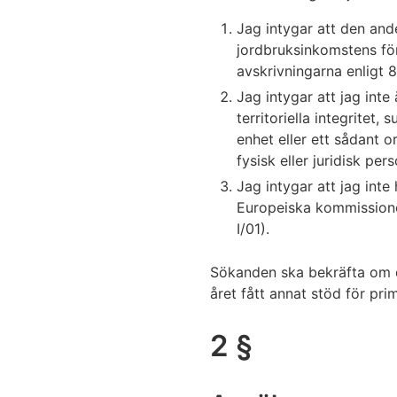
Jag intygar att den and
jordbruksinkomstens för
avskrivningarna enligt 
Jag intygar att jag int
territoriella integritet,
enhet eller ett sådant o
fysisk eller juridisk pe
Jag intygar att jag inte
Europeiska kommissione
I/01).
Sökanden ska bekräfta om 
året fått annat stöd för pr
2 §