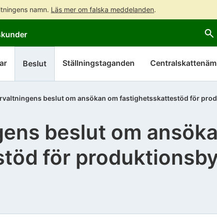
altningens namn.
Läs mer om falska meddelanden
.
Gå
Gå
skunder
direkt
till
till
hela
innehållet
webbplatsens
ar
Ställningstaganden
Centralskattenä
Beslut
sökning
örvaltningens beslut om ansökan om fastighetsskattestöd för pr
ngens beslut om ansök
stöd för produktions