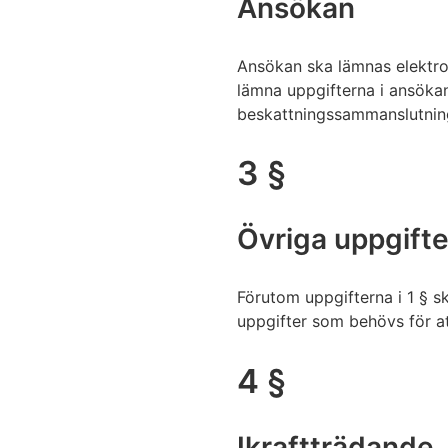
Ansökan
Ansökan ska lämnas elektron
lämna uppgifterna i ansökan
beskattningssammanslutnin
3 §
Övriga uppgifte
Förutom uppgifterna i 1 § 
uppgifter som behövs för att
4 §
Ikraftträdande