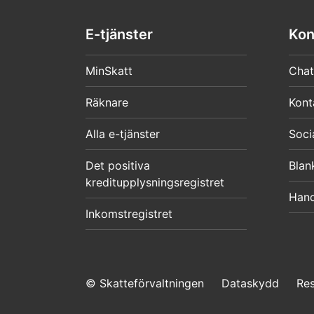
E-tjänster
Kon
MinSkatt
Chat
Räknare
Kont
Alla e-tjänster
Soci
Det positiva
Blan
kreditupplysningsregistret
Hand
Inkomstregistret
© Skatteförvaltningen
Dataskydd
Re