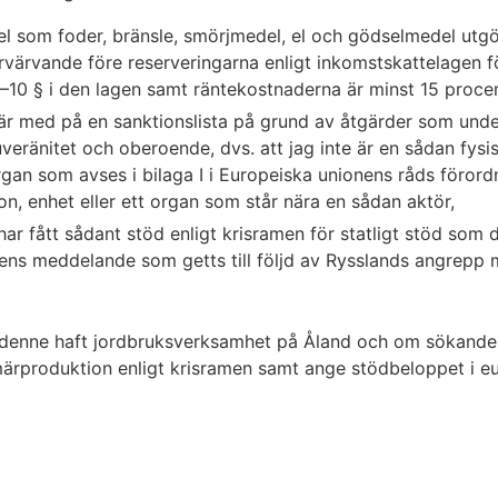
el som foder, bränsle, smörjmedel, el och gödselmedel utgör
värvande före reserveringarna enligt inkomstskattelagen f
8–10 § i den lagen samt räntekostnaderna är minst 15 procen
e är med på en sanktionslista på grund av åtgärder som unde
 suveränitet och oberoende, dvs. att jag inte är en sådan fysis
rgan som avses i bilaga I i Europeiska unionens råds förord
rson, enhet eller ett organ som står nära en sådan aktör,
 har fått sådant stöd enligt krisramen för statligt stöd som 
ns meddelande som getts till följd av Rysslands angrepp 
denne haft jordbruksverksamhet på Åland och om sökande
imärproduktion enligt krisramen samt ange stödbeloppet i eu