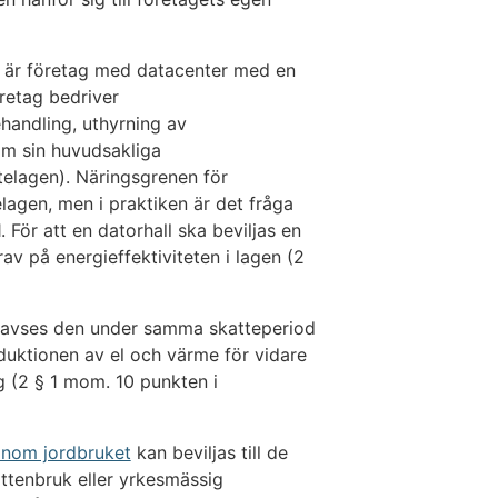
öm är företag med datacenter med en
retag bedriver
handling, uthyrning av
om sin huvudsakliga
telagen). Näringsgrenen för
elagen, men i praktiken är det fråga
För att en datorhall ska beviljas en
rav på energieffektiviteten i lagen (2
 avses den under samma skatteperiod
duktionen av el och värme för vidare
ig (2 § 1 mom. 10 punkten i
inom jordbruket
kan beviljas till de
ttenbruk eller yrkesmässig