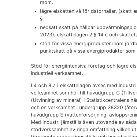
mom.
lägre elskattenivå för datorhallar, (skatt e
§
nedsatt skatt på hållbar uppvärmningsbio
2023), elskattelagen 2 § 14 c och skatteta
stöd för vissa energiprodukter inom jordb
punktskatt på vissa energiprodukter som 
Stöd för energiintensiva företag och lägre elsk
industriell verksamhet.
I 4 och 8 a i elskattelagen avses med industr
verksamhet som hör till huvudgrupp C (Tillver
(Utvinning av mineral) i Statistikcentralens 
och en verksamhet i undergrupp 38320 (återvin
huvudgrupp E (vattenförsörjning, avloppsrenin
Med industri jämställs även utövande av sådan 
stödverksamhet av ringa omfattning vilken ut
företagets produktionsställe och huvudsaklige