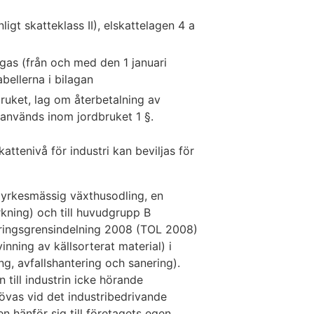
nligt skatteklass II), elskattelagen 4 a
gas (från och med den 1 januari
bellerna i bilagan
ruket, lag om återbetalning av
används inom jordbruket 1 §.
attenivå för industri kan beviljas för
i yrkesmässig växthusodling, en
kning) och till huvudgrupp B
näringsgrensindelning 2008 (TOL 2008)
ning av källsorterat material) i
g, avfallshantering och sanering).
till industrin icke hörande
övas vid det industribedrivande
n hänför sig till företagets egen