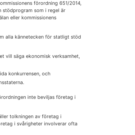
ommissionens förordning 651/2014,
h stödprogram som i regel är
älan eller kommissionens
om alla kännetecken för statligt stöd
 det vill säga ekonomisk verksamhet,
rida konkurrensen, och
sstaterna.
rordningen inte beviljas företag i
ller tolkningen av företag i
retag i svårigheter involverar ofta