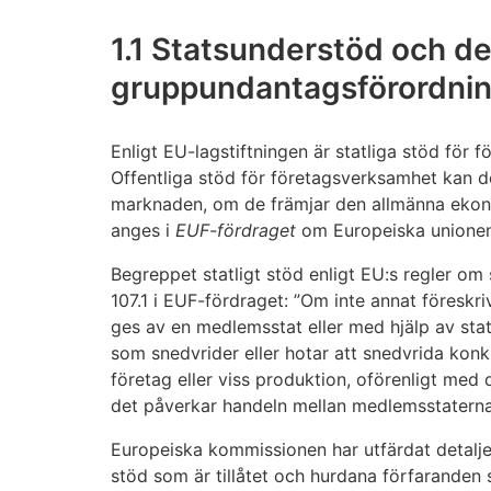
1.1 Statsunderstöd och d
gruppundantagsförordni
Enligt EU-lagstiftningen är statliga stöd för 
Offentliga stöd för företagsverksamhet kan d
marknaden, om de främjar den allmänna ekon
anges i
EUF-fördraget
om Europeiska unionens
Begreppet statligt stöd enligt EU:s regler om s
107.1 i EUF-fördraget: ”Om inte annat föreskri
ges av en medlemsstat eller med hjälp av statl
som snedvrider eller hotar att snedvrida kon
företag eller viss produktion, oförenligt med
det påverkar handeln mellan medlemsstaterna
Europeiska kommissionen har utfärdat detaljer
stöd som är tillåtet och hurdana förfaranden s