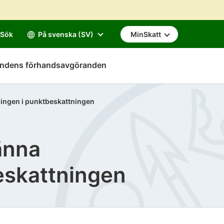
Sök
På svenska (SV)
MinSkatt
mndens förhandsavgöranden
ningen i punktbeskattningen
änna
eskattningen