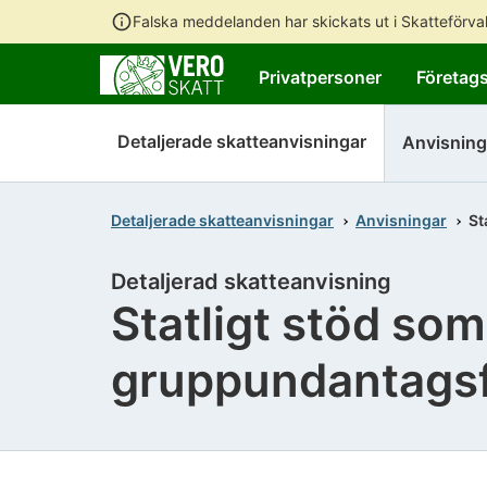
Falska meddelanden har skickats ut i Skatteförv
Privatpersoner
Företag
Detaljerade skatteanvisningar
Anvisning
Detaljerade skatteanvisningar
Anvisningar
St
Detaljerad skatteanvisning
Statligt stöd so
gruppundantagsf