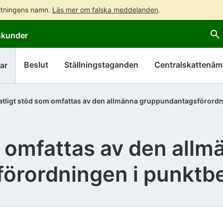
altningens namn.
Läs mer om falska meddelanden
.
Gå
Gå
skunder
direkt
till
till
hela
innehållet
webbplatsens
Beslut
Ställningstaganden
Centralskattenä
ar
sökning
atligt stöd som omfattas av den allmänna gruppundantagsförord
m omfattas av den allm
örordningen i punktb