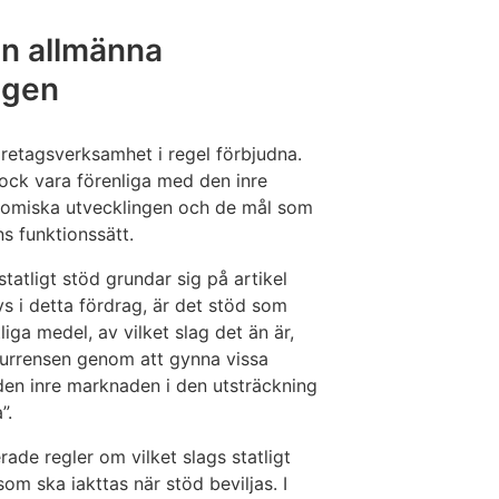
en allmänna
ngen
företagsverksamhet i regel förbjudna.
ock vara förenliga med den inre
omiska utvecklingen och de mål som
 funktionssätt.
tatligt stöd grundar sig på artikel
vs i detta fördrag, är det stöd som
iga medel, av vilket slag det än är,
kurrensen genom att gynna vissa
 den inre marknaden i den utsträckning
”.
ade regler om vilket slags statligt
om ska iakttas när stöd beviljas. I