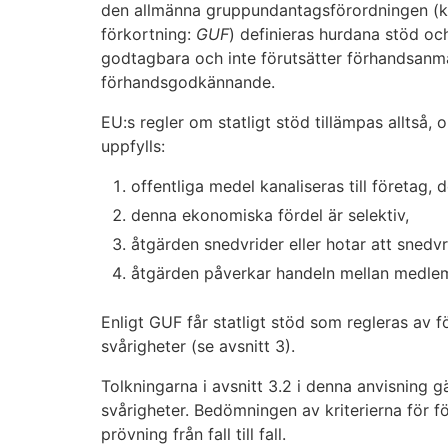
den allmänna gruppundantagsförordningen (k
förkortning:
GUF
) definieras hurdana stöd oc
godtagbara och inte förutsätter förhandsanm
förhandsgodkännande.
EU:s regler om statligt stöd tillämpas alltså, 
uppfylls:
offentliga medel kanaliseras till företag,
denna ekonomiska fördel är selektiv,
åtgärden snedvrider eller hotar att snedv
åtgärden påverkar handeln mellan medlem
Enligt GUF får statligt stöd som regleras av fö
svårigheter (se avsnitt 3).
Tolkningarna i avsnitt 3.2 i denna anvisning gä
svårigheter. Bedömningen av kriterierna för fö
prövning från fall till fall.