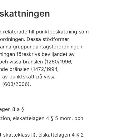
eskattningen
öd relaterade till punktbeskattning som
ordningen. Dessa stödformer
lmänna gruppundantagsförordningen
tningen föreskrivs beviljandet av
och vissa bränslen (1260/1996,
ande bränslen (1472/1994,
g av punktskatt på vissa
t (603/2006).
lagen 8 a §
tion, elskattelagen 4 § 5 mom. och
t skatteklass II), elskattelagen 4 § 2