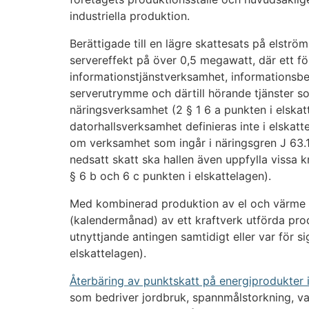
industriella produktion.
Berättigade till en lägre skattesats på elstr
servereffekt på över 0,5 megawatt, där ett fö
informationstjänstverksamhet, informationsbe
serverutrymme och därtill hörande tjänster s
näringsverksamhet (2 § 1 6 a punkten i elskat
datorhallsverksamhet definieras inte i elskatt
om verksamhet som ingår i näringsgren J 63.1. 
nedsatt skatt ska hallen även uppfylla vissa k
§ 6 b och 6 c punkten i elskattelagen).
Med kombinerad produktion av el och värme
(kalendermånad) av ett kraftverk utförda pro
utnyttjande antingen samtidigt eller var för s
elskattelagen).
Återbäring av punktskatt på energiprodukter 
som bedriver jordbruk, spannmålstorkning, va