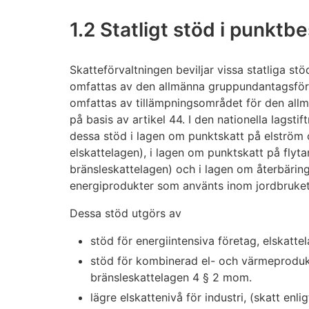
1.2 Statligt stöd i punktb
Skatteförvaltningen beviljar vissa statliga st
omfattas av den allmänna gruppundantagsför
omfattas av tillämpningsområdet för den al
på basis av artikel 44. I den nationella lagstif
dessa stöd i lagen om punktskatt på elström 
elskattelagen), i lagen om punktskatt på flyt
bränsleskattelagen) och i lagen om återbärin
energiprodukter som använts inom jordbruke
Dessa stöd utgörs av
stöd för energiintensiva företag, elskatte
stöd för kombinerad el- och värmeproduk
bränsleskattelagen 4 § 2 mom.
lägre elskattenivå för industri, (skatt enlig