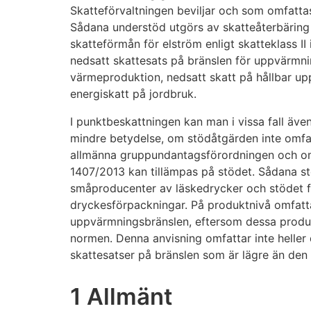
Skatteförvaltningen beviljar och som omfatt
Sådana understöd utgörs av skatteåterbäring f
skatteförmån för elström enligt skatteklass II 
nedsatt skattesats på bränslen för uppvärmni
värmeproduktion, nedsatt skatt på hållbar u
energiskatt på jordbruk.
I punktbeskattningen kan man i vissa fall även
mindre betydelse, om stödåtgärden inte omfa
allmänna gruppundantagsförordningen och o
1407/2013 kan tillämpas på stödet. Sådana st
småproducenter av läskedrycker och stödet 
dryckesförpackningar. På produktnivå omfatta
uppvärmningsbränslen, eftersom dessa produkt
normen. Denna anvisning omfattar inte heller
skattesatser på bränslen som är lägre än den
1 Allmänt