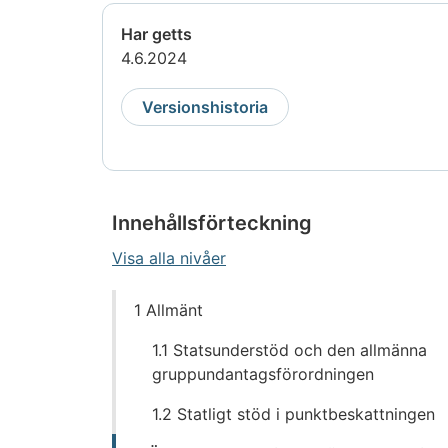
Har getts
4.6.2024
Versionshistoria
Innehållsförteckning
Visa alla nivåer
Gå
1 Allmänt
direkt
till
1.1 Statsunderstöd och den allmänna
innehållet
gruppundantagsförordningen
1.2 Statligt stöd i punktbeskattningen