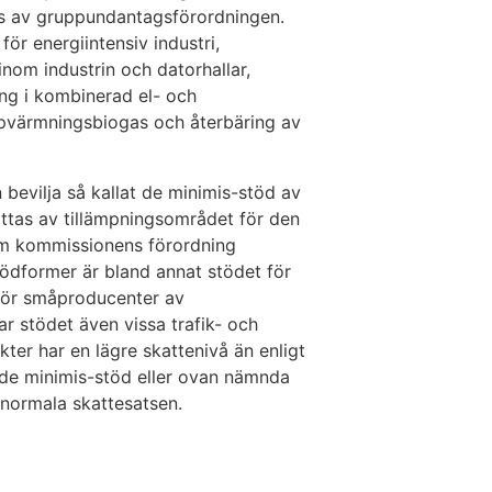
as av gruppundantagsförordningen.
ör energiintensiv industri,
inom industrin och datorhallar,
ng i kombinerad el- och
ppvärmningsbiogas och återbäring av
 bevilja så kallat de minimis-stöd av
ttas av tillämpningsområdet för den
m kommissionens förordning
ödformer är bland annat stödet för
för småproducenter av
r stödet även vissa trafik- och
er har en lägre skattenivå än enligt
 de minimis-stöd eller ovan nämnda
 normala skattesatsen.