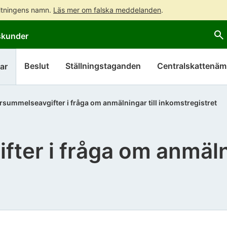
altningens namn.
Läs mer om falska meddelanden
.
Gå
Gå
skunder
direkt
till
till
hela
innehållet
webbplatsens
Beslut
Ställningstaganden
Centralskattenä
ar
sökning
rsummelseavgifter i fråga om anmälningar till inkomstregistret
ter i fråga om anmälni