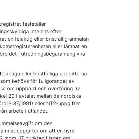
egistret fastställer
ngsskyldiga inte ens efter
 en felaktig eller bristfällig anmälan
Inkomstregisterenheten eller lämnat en
 före det i utredningsbegäran angivna
laktiga eller bristfälliga uppgifterna
r som behövs för fullgörandet av
else om uppbörd och överföring av
ikel 20 i avtalet mellan de nordiska
rdrS 37/1991) eller NT2-uppgifter
ån arbete i utlandet.
rsummelseavgift om den
lämnat uppgifter om att en hyrd
 2 mom. 17 punkten i lagen om