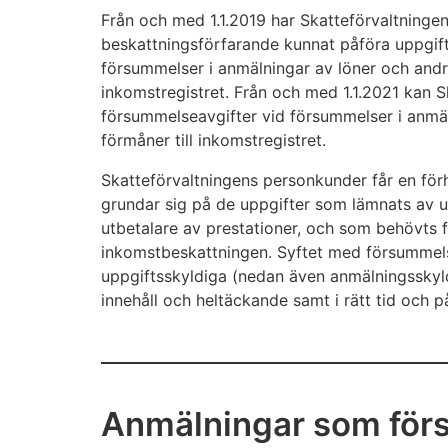
Från och med 1.1.2019 har Skatteförvaltninge
beskattningsförfarande kunnat påföra uppgif
försummelser i anmälningar av löner och andr
inkomstregistret. Från och med 1.1.2021 kan Sk
försummelseavgifter vid försummelser i anmä
förmåner till inkomstregistret.
Skatteförvaltningens personkunder får en för
grundar sig på de uppgifter som lämnats av u
utbetalare av prestationer, och som behövts f
inkomstbeskattningen. Syftet med försummels
uppgiftsskyldiga (nedan även anmälningsskyld
innehåll och heltäckande samt i rätt tid och på
Anmälningar som för