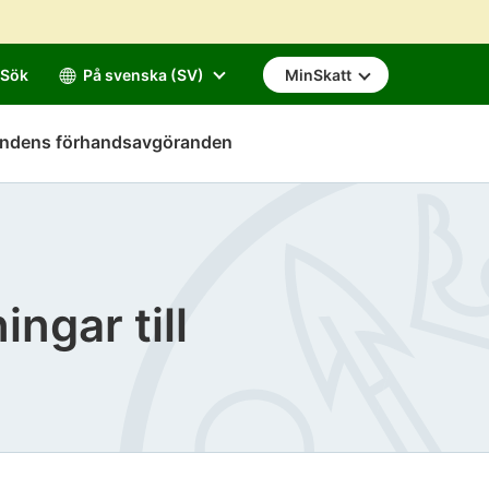
Sök
På svenska (SV)
MinSkatt
mndens förhandsavgöranden
ngar till