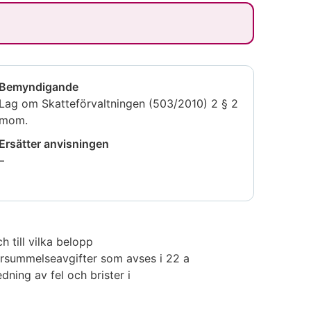
Bemyndigande
Lag om Skatteförvaltningen (503/2010) 2 § 2
mom.
Ersätter anvisningen
Uppgiften
–
är
inte
tillgänglig
 till vilka belopp
örsummelseavgifter som avses i 22 a
ning av fel och brister i