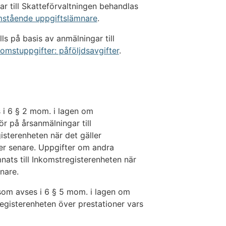
r till Skatteförvaltningen behandlas
mstående uppgiftslämnare
.
ls på basis av anmälningar till
omstuppgifter: påföljdsavgifter
.
 i 6 § 2 mom. i lagen om
r på årsanmälningar till
isterenheten när det gäller
ler senare. Uppgifter om andra
ats till Inkomstregisterenheten när
nare.
om avses i 6 § 5 mom. i lagen om
egisterenheten över prestationer vars