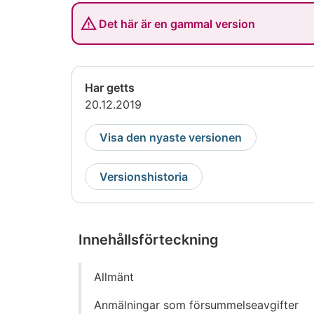
Det här är en gammal version
Har getts
20.12.2019
Visa den nyaste versionen
Versionshistoria
Innehållsförteckning
Gå
Allmänt
direkt
till
Anmälningar som försummelseavgifter