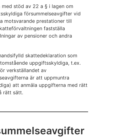
n med stöd av 22 a § i lagen om
tsskyldiga försummelseavgifter vid
a motsvarande prestationer till
atteförvaltningen fastställa
lningar av pensioner och andra
handsifylld skattedeklaration som
tomstående uppgiftsskyldiga, t.ex.
ör verkställandet av
eavgifterna är att uppmuntra
iga) att anmäla uppgifterna med rätt
 rätt sätt.
summelseavgifter