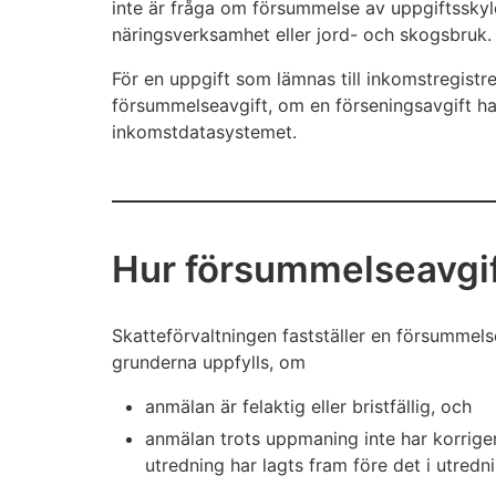
inte är fråga om försummelse av uppgiftsskyldi
näringsverksamhet eller jord- och skogsbruk.
För en uppgift som lämnas till inkomstregistret
försummelseavgift, om en förseningsavgift ha
inkomstdatasystemet.
Hur försummelseavgift
Skatteförvaltningen fastställer en försummelse
grunderna uppfylls, om
anmälan är felaktig eller bristfällig, och
anmälan trots uppmaning inte har korriger
utredning har lagts fram före det i utred