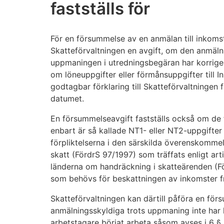
fastställs för
För en försummelse av en anmälan till inkomstr
Skatteförvaltningen en avgift, om den anmälni
uppmaningen i utredningsbegäran har korrigerat
om löneuppgifter eller förmånsuppgifter till 
godtagbar förklaring till Skatteförvaltningen
datumet.
En försummelseavgift fastställs också om de fe
enbart är så kallade NT1- eller NT2-uppgifte
förpliktelserna i den särskilda överenskomm
skatt (FördrS 97/1997) som träffats enligt art
länderna om handräckning i skatteärenden (Fö
som behövs för beskattningen av inkomster fr
Skatteförvaltningen kan därtill påföra en fö
anmälningsskyldiga trots uppmaning inte har 
arbetstagare börjat arbeta såsom avses i 6 §