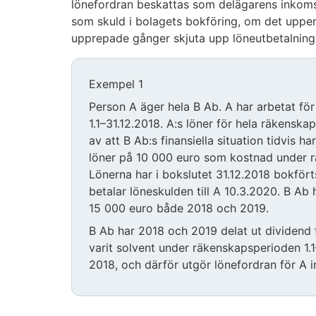
lönefordran beskattas som delägarens inkoms
som skuld i bolagets bokföring, om det uppen
upprepade gånger skjuta upp löneutbetalning
Exempel 1
Person A äger hela B Ab. A har arbetat f
1.1–31.12.2018. A:s löner för hela räkenska
av att B Ab:s finansiella situation tidvis h
löner på 10 000 euro som kostnad under r
Lönerna har i bokslutet 31.12.2018 bokfört
betalar löneskulden till A 10.3.2020. B Ab h
15 000 euro både 2018 och 2019.
B Ab har 2018 och 2019 delat ut dividend t
varit solvent under räkenskapsperioden 1.1
2018, och därför utgör lönefordran för A 