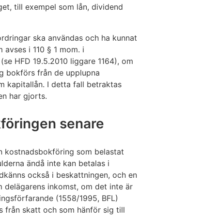
et, till exempel som lån, dividend
ordringar ska användas och ha kunnat
 avses i 110 § 1 mom. i
(se HFD 19.5.2010 liggare 1164), om
ng bokförs från de upplupna
 kapitallån. I detta fall betraktas
n har gjorts.
kföringen senare
 en kostnadsbokföring som belastat
ulderna ändå inte kan betalas i
dkänns också i beskattningen, och en
m delägarens inkomst, om det inte är
ingsförfarande (1558/1995, BFL)
 från skatt och som hänför sig till