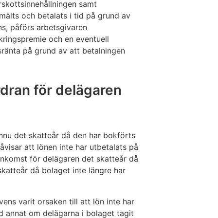
skottsinnehållningen samt
mälts och betalats i tid på grund av
s, påförs arbetsgivaren
äkringspremie och en eventuell
sränta på grund av att betalningen
rdran för delägaren
nnu det skatteår då den har bokförts
visar att lönen inte har utbetalats på
inkomst för delägaren det skatteår då
skatteår då bolaget inte längre har
ens varit orsaken till att lön inte har
d annat om delägarna i bolaget tagit