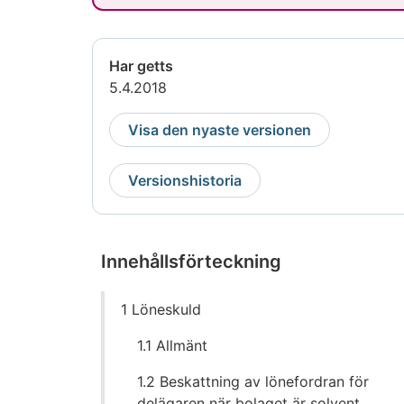
Har getts
5.4.2018
Visa den nyaste versionen
Versionshistoria
Innehållsförteckning
Gå
1 Löneskuld
direkt
till
1.1 Allmänt
innehållet
1.2 Beskattning av lönefordran för
delägaren när bolaget är solvent