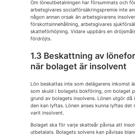
Om löneutbetalningen har försummats och för
arbetsgivares socialförsäkringspremie inte an
någon annan orsak än arbetsgivarens insolven
förskottsinnehållning, arbetsgivares sjukförs
skatteförhöjning. Vidare uppbärs en dröjsmål
fördröjts.
1.3 Beskattning av lönefo
när bolaget är insolvent
Lön beskattas inte som delägarens inkomst ä
som skuld i bolagets bokföring, om bolaget på
grund av bolagets insolvens. Lönen utgör då 
den kan lyftas. Lönen anses kunna lyftas det 
varit insolvent.
Bolaget ska för varje skatteår påvisa att insolv
utbetalats. Bolagets solvens kan påvisas blan