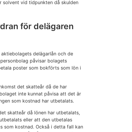
r solvent vid tidpunkten då skulden
rdran för delägaren
, aktiebolagets delägarlån och de
 personbolag påvisar bolagets
tbetala poster som bokförts som lön i
nkomst det skatteår då de har
olaget inte kunnat påvisa att det är
ringen som kostnad har utbetalats.
t skatteår då lönen har utbetalats,
tbetalats eller att den utbetalas
s som kostnad. Också i detta fall kan