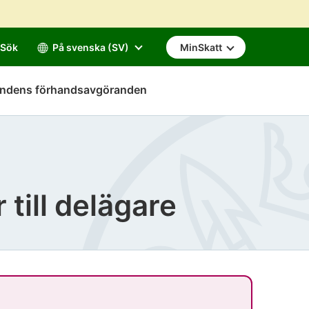
Sök
På svenska (SV)
MinSkatt
mndens förhandsavgöranden
till delägare