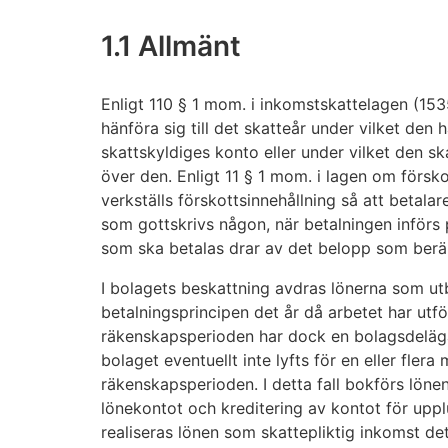
1.1 Allmänt
Enligt 110 § 1 mom. i inkomstskattelagen (15
hänföra sig till det skatteår under vilket den 
skattskyldiges konto eller under vilket den s
över den. Enligt 11 § 1 mom. i lagen om förs
verkställs förskottsinnehållning så att betalar
som gottskrivs någon, när betalningen införs
som ska betalas drar av det belopp som beräk
I bolagets beskattning avdras lönerna som utbe
betalningsprincipen det år då arbetet har utf
räkenskapsperioden har dock en bolagsdeläga
bolaget eventuellt inte lyfts för en eller flera
räkenskapsperioden. I detta fall bokförs löne
lönekontot och kreditering av kontot för upp
realiseras lönen som skattepliktig inkomst de