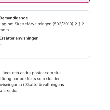
Bemyndigande
Lag om Skatteförvaltningen (503/2010) 2 § 2
mom.
Ersätter anvisningen
Uppgiften
–
är
inte
tillgänglig
v löner och andra poster som ska
föring har bokförts som skulder. I
visningarna i Skatteförvaltningens
a ärende.