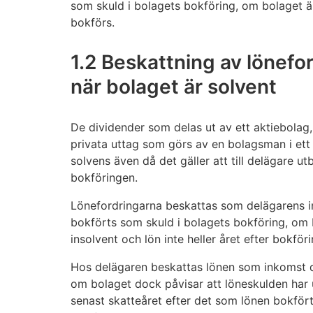
som skuld i bolagets bokföring, om bolaget ä
bokförs.
1.2 Beskattning av lönefo
när bolaget är solvent
De dividender som delas ut av ett aktiebolag
privata uttag som görs av en bolagsman i ett
solvens även då det gäller att till delägare u
bokföringen.
Lönefordringarna beskattas som delägarens i
bokförts som skuld i bolagets bokföring, om b
insolvent och lön inte heller året efter bokfö
Hos delägaren beskattas lönen som inkomst de
om bolaget dock påvisar att löneskulden har u
senast skatteåret efter det som lönen bokfört