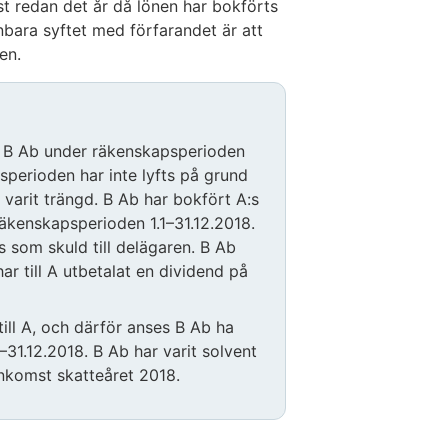
t redan det år då lönen har bokförts
bara syftet med förfarandet är att
en.
ör B Ab under räkenskapsperioden
psperioden har inte lyfts på grund
ar varit trängd. B Ab har bokfört A:s
äkenskapsperioden 1.1–31.12.2018.
s som skuld till delägaren. B Ab
ar till A utbetalat en dividend på
ill A, och därför anses B Ab ha
–31.12.2018. B Ab har varit solvent
inkomst skatteåret 2018.