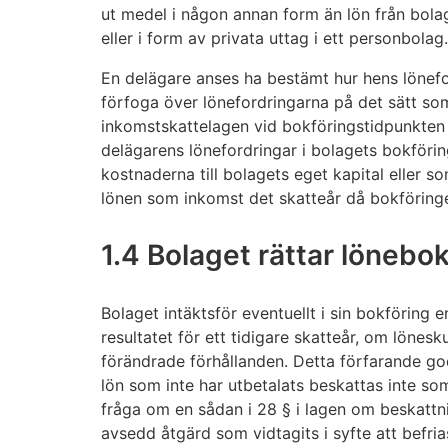
ut medel i någon annan form än lön från bolag
eller i form av privata uttag i ett personbolag.
En delägare anses ha bestämt hur hens lönef
förfoga över lönefordringarna på det sätt som
inkomstskattelagen vid bokföringstidpunkten 
delägarens lönefordringar i bolagets bokföri
kostnaderna till bolagets eget kapital eller som
lönen som inkomst det skatteår då bokföringe
1.4 Bolaget rättar lönebo
Bolaget intäktsför eventuellt i sin bokföring
resultatet för ett tidigare skatteår, om lönesk
förändrade förhållanden. Detta förfarande go
lön som inte har utbetalats beskattas inte so
fråga om en sådan i 28 § i lagen om beskattn
avsedd åtgärd som vidtagits i syfte att befrias