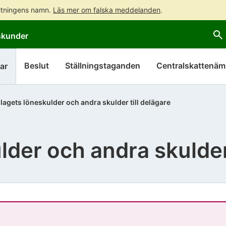
altningens namn.
Läs mer om falska meddelanden
.
Gå
Gå
skunder
direkt
till
till
hela
innehållet
webbplatsens
Beslut
Ställningstaganden
Centralskattenä
ar
sökning
lagets löneskulder och andra skulder till delägare
der och andra skulder 