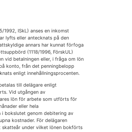
35/1992, ISkL) anses en inkomst
har lyfts eller antecknats på den
kattskyldige annars har kunnat förfoga
kottsuppbörd (1118/1996, FörskUL)
en vid betalningen eller, i fråga om lön
 på konto, från det penningbelopp
nats enligt innehållningsprocenten.
talas till delägare enligt
örts. Vid utgången av
res lön för arbete som utförts för
 månader eller hela
n i bokslutet genom debitering av
lupna kostnader. För delägaren
t skatteår under vilket lönen bokförts