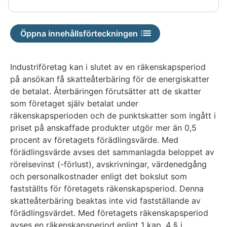
tillgänglig
är
inte
Öppna innehållsförteckningen
tillgänglig
Industriföretag kan i slutet av en räkenskapsperiod
på ansökan få skatteåterbäring för de energiskatter
de betalat. Återbäringen förutsätter att de skatter
som företaget själv betalat under
räkenskapsperioden och de punktskatter som ingått i
priset på anskaffade produkter utgör mer än 0,5
procent av företagets förädlingsvärde. Med
förädlingsvärde avses det sammanlagda beloppet av
rörelsevinst (-förlust), avskrivningar, värdenedgång
och personalkostnader enligt det bokslut som
fastställts för företagets räkenskapsperiod. Denna
skatteåterbäring beaktas inte vid fastställande av
förädlingsvärdet. Med företagets räkenskapsperiod
avses en räkenskapsperiod enligt 1 kap. 4 § i