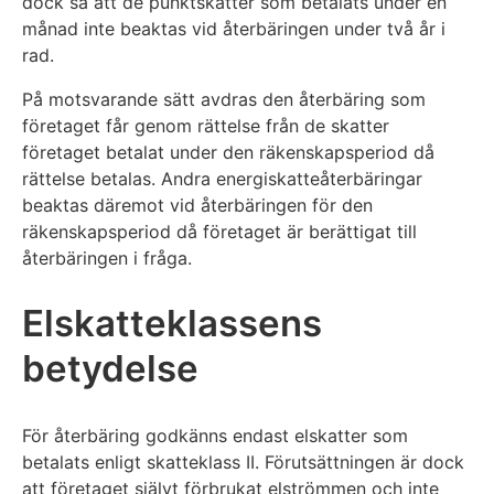
dock så att de punktskatter som betalats under en
månad inte beaktas vid återbäringen under två år i
rad.
På motsvarande sätt avdras den återbäring som
företaget får genom rättelse från de skatter
företaget betalat under den räkenskapsperiod då
rättelse betalas. Andra energiskatteåterbäringar
beaktas däremot vid återbäringen för den
räkenskapsperiod då företaget är berättigat till
återbäringen i fråga.
Elskatteklassens
betydelse
För återbäring godkänns endast elskatter som
betalats enligt skatteklass II. Förutsättningen är dock
att företaget självt förbrukat elströmmen och inte