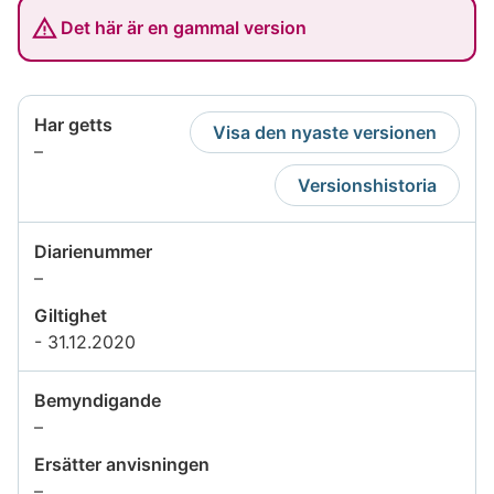
Det här är en gammal version
Har getts
Visa den nyaste versionen
Uppgiften
–
är
Versionshistoria
inte
tillgänglig
Diarienummer
Uppgiften
–
är
Giltighet
inte
- 31.12.2020
tillgänglig
Bemyndigande
Uppgiften
–
är
Ersätter anvisningen
inte
Uppgiften
–