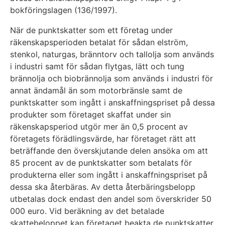
bokföringslagen (136/1997).
När de punktskatter som ett företag under
räkenskapsperioden betalat för sådan elström,
stenkol, naturgas, bränntorv och tallolja som används
i industri samt för sådan flytgas, lätt och tung
brännolja och biobrännolja som används i industri för
annat ändamål än som motorbränsle samt de
punktskatter som ingått i anskaffningspriset på dessa
produkter som företaget skaffat under sin
räkenskapsperiod utgör mer än 0,5 procent av
företagets förädlingsvärde, har företaget rätt att
beträffande den överskjutande delen ansöka om att
85 procent av de punktskatter som betalats för
produkterna eller som ingått i anskaffningspriset på
dessa ska återbäras. Av detta återbäringsbelopp
utbetalas dock endast den andel som överskrider 50
000 euro. Vid beräkning av det betalade
skattebeloppet kan företaget beakta de punktskatter