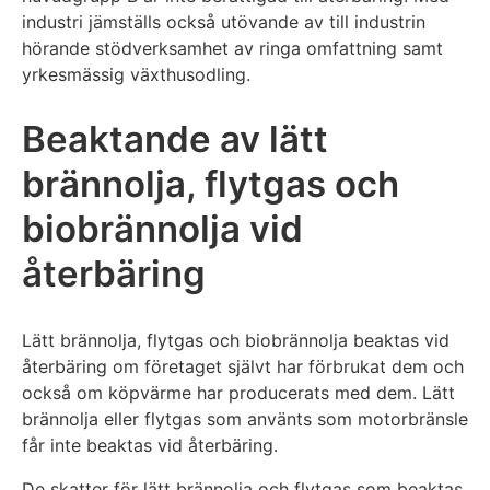
industri jämställs också utövande av till industrin
hörande stödverksamhet av ringa omfattning samt
yrkesmässig växthusodling.
Beaktande av lätt
brännolja, flytgas och
biobrännolja vid
återbäring
Lätt brännolja, flytgas och biobrännolja beaktas vid
återbäring om företaget självt har förbrukat dem och
också om köpvärme har producerats med dem. Lätt
brännolja eller flytgas som använts som motorbränsle
får inte beaktas vid återbäring.
De skatter för lätt brännolja och flytgas som beaktas