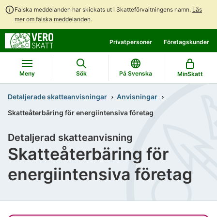
Falska meddelanden har skickats ut i Skatteförvaltningens namn.
Läs
mer om falska meddelanden
.
Gå
Gå
Privatpersoner
Företagskunder
direkt
till
till
hela
innehållet
webbplatsens
Meny
Sök
På Svenska
MinSkatt
sökning
Detaljerade skatteanvisningar
Anvisningar
Skatteåterbäring för energiintensiva företag
Detaljerad skatteanvisning
Skatteåterbäring för
energiintensiva företag