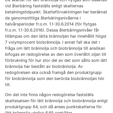
vid återbäring fastställs enligt skatternas
betalningstidpunkt. Skatteförvaktningen har beräknat
de genomsnittliga återbäringsnivåerna i
halvårsperioder fr.o.m. 1.1-30.6.2014 (för flytgas
fr.o.m. 1.1-30.6.2016). Dessa återbäringsnivåer får
tillämpas om den lätta brännoljan har innehållit högst
7 volymprocent biobrännolja. I annat fall ska det i
fråga om lätt brännolja och biobrännolja till ansökan
bifogas en redogörelse av den som överlåtit oljan till
förbrukning för hur stor del av det som sålts som lätt
brännolja har bestått av biobrännolja. Av
redogörelsen ska också framgå den produktgrupp
för biobrännolja som den berörda biobrännoljan hör
till.
Om det inte finns någon redogörelse fastställs
skattesatsen för lätt brännolja och biobrännolja enligt
produktgrupp 64, och då anses punktskatterna för
lätt brännolja utgöra 6,65 cent/liter.