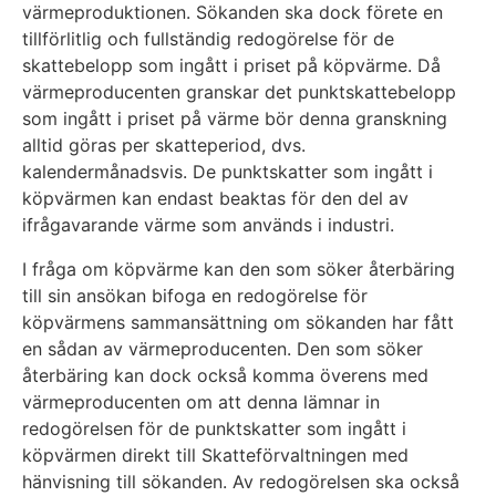
värmeproduktionen. Sökanden ska dock förete en
tillförlitlig och fullständig redogörelse för de
skattebelopp som ingått i priset på köpvärme. Då
värmeproducenten granskar det punktskattebelopp
som ingått i priset på värme bör denna granskning
alltid göras per skatteperiod, dvs.
kalendermånadsvis. De punktskatter som ingått i
köpvärmen kan endast beaktas för den del av
ifrågavarande värme som används i industri.
I fråga om köpvärme kan den som söker återbäring
till sin ansökan bifoga en redogörelse för
köpvärmens sammansättning om sökanden har fått
en sådan av värmeproducenten. Den som söker
återbäring kan dock också komma överens med
värmeproducenten om att denna lämnar in
redogörelsen för de punktskatter som ingått i
köpvärmen direkt till Skatteförvaltningen med
hänvisning till sökanden. Av redogörelsen ska också