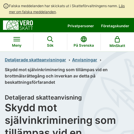
Falska meddelanden har skickats ut i Skatteförvaltningens namn.
Läs
mer om falska meddelanden
.
Gå
Gå
Privatpersoner
Företagskunder
direkt
till
till
hela
innehållet
webbplatsens
Meny
Sök
På Svenska
MinSkatt
sökning
Detaljerade skatteanvisningar
Anvisningar
Skydd mot självinkriminering som tillämpas vid en
brottmålsrättegång och inverkan av detta på
beskattningsförfarandet
Detaljerad skatteanvisning
Skydd mot
självinkriminering som
tillämpas vid en