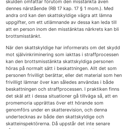
skulden omfattar förutom den misstänkta även
dennes närstående (RB 17 kap. 17 § 1 mom.). Med
andra ord kan den skattskyldige vägra att lämna
uppgifter, om ett utlämnande av dessa kan leda till
att en person inom den misstänktas närkrets kan bli
brottsmisstänkt.
När den skattskyldige har informerats om det skydd
mot självinkriminering som iakttas i straffprocessen
kan den brottsmisstänkta skattskyldiga personen
höras på normalt sätt i beskattningen. Allt det som
personen frivilligt berättar, eller det material som hen
frivilligt lämnar över kan således användas i både
beskattningen och straffprocessen. I praktiken finns
det skäl att i dessa situationer gå tillväga så, att en
promemoria upprättas över ett hörande som
genomförs under en skatterevision, och denna
undertecknas av både den skattskyldige och
skatteinspektörerna. Då uppstår det inte senare