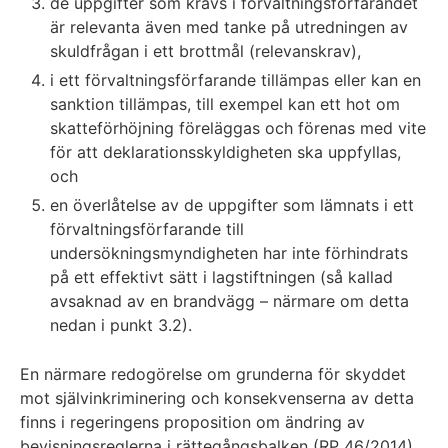
de uppgifter som krävs i förvaltningsförfarandet
är relevanta även med tanke på utredningen av
skuldfrågan i ett brottmål (relevanskrav),
i ett förvaltningsförfarande tillämpas eller kan en
sanktion tillämpas, till exempel kan ett hot om
skatteförhöjning föreläggas och förenas med vite
för att deklarationsskyldigheten ska uppfyllas,
och
en överlåtelse av de uppgifter som lämnats i ett
förvaltningsförfarande till
undersökningsmyndigheten har inte förhindrats
på ett effektivt sätt i lagstiftningen (så kallad
avsaknad av en brandvägg – närmare om detta
nedan i punkt 3.2).
En närmare redogörelse om grunderna för skyddet
mot självinkriminering och konsekvenserna av detta
finns i regeringens proposition om ändring av
bevisningsreglerna i rättegångsbalken (RP 46/2014)