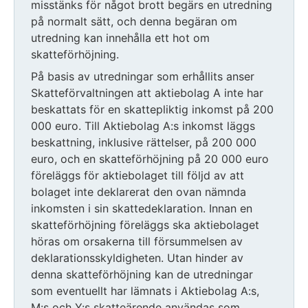
misstänks för något brott begärs en utredning
på normalt sätt, och denna begäran om
utredning kan innehålla ett hot om
skatteförhöjning.
På basis av utredningar som erhållits anser
Skatteförvaltningen att aktiebolag A inte har
beskattats för en skattepliktig inkomst på 200
000 euro. Till Aktiebolag A:s inkomst läggs
beskattning, inklusive rättelser, på 200 000
euro, och en skatteförhöjning på 20 000 euro
föreläggs för aktiebolaget till följd av att
bolaget inte deklarerat den ovan nämnda
inkomsten i sin skattedeklaration. Innan en
skatteförhöjning föreläggs ska aktiebolaget
höras om orsakerna till försummelsen av
deklarationsskyldigheten. Utan hinder av
denna skatteförhöjning kan de utredningar
som eventuellt har lämnats i Aktiebolag A:s,
M:s och Y:s skatteärende användas som