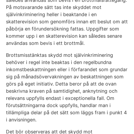
således användas som bevis i en brottmålsrättegång.
På motsvarande sätt tas inte skyddet mot
självinkriminering heller i beaktande i en
skatterevision som genomförs innan ett beslut om att
påbörja en förundersökning fattas. Uppgifter som
kommer upp i en skatterevision kan således senare
användas som bevis i ett brottmål.
Brottsmisstänktas skydd mot självinkriminering
behöver i regel inte beaktas i den regelbundna
inkomstbeskattningen eller i förfarandet som grundar
sig på månadsövervakningen av beskattningen som
görs på eget initiativ. Detta beror på att de ovan
beskrivna kraven på samtidighet, anknytning och
relevans uppfylls endast i exceptionella fall. Om
förutsättningarna dock uppfylls, handlar man i
tillämpliga delar på det sätt som läggs fram i punkt 4
i anvisningen.
Det bör observeras att det skydd mot