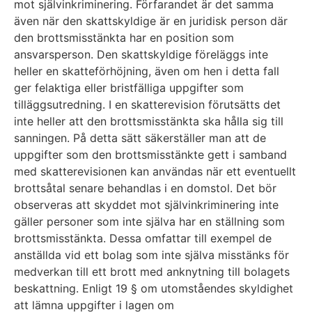
mot självinkriminering. Förfarandet är det samma
även när den skattskyldige är en juridisk person där
den brottsmisstänkta har en position som
ansvarsperson. Den skattskyldige föreläggs inte
heller en skatteförhöjning, även om hen i detta fall
ger felaktiga eller bristfälliga uppgifter som
tilläggsutredning. I en skatterevision förutsätts det
inte heller att den brottsmisstänkta ska hålla sig till
sanningen. På detta sätt säkerställer man att de
uppgifter som den brottsmisstänkte gett i samband
med skatterevisionen kan användas när ett eventuellt
brottsåtal senare behandlas i en domstol. Det bör
observeras att skyddet mot självinkriminering inte
gäller personer som inte själva har en ställning som
brottsmisstänkta. Dessa omfattar till exempel de
anställda vid ett bolag som inte själva misstänks för
medverkan till ett brott med anknytning till bolagets
beskattning. Enligt 19 § om utomståendes skyldighet
att lämna uppgifter i lagen om