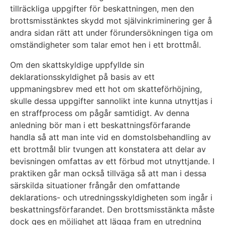
tillräckliga uppgifter för beskattningen, men den
brottsmisstänktes skydd mot självinkriminering ger å
andra sidan rätt att under förundersökningen tiga om
omständigheter som talar emot hen i ett brottmål.
Om den skattskyldige uppfyllde sin
deklarationsskyldighet på basis av ett
uppmaningsbrev med ett hot om skatteförhöjning,
skulle dessa uppgifter sannolikt inte kunna utnyttjas i
en straffprocess om pågår samtidigt. Av denna
anledning bör man i ett beskattningsförfarande
handla så att man inte vid en domstolsbehandling av
ett brottmål blir tvungen att konstatera att delar av
bevisningen omfattas av ett förbud mot utnyttjande. I
praktiken går man också tillväga så att man i dessa
särskilda situationer frångår den omfattande
deklarations- och utredningsskyldigheten som ingår i
beskattningsförfarandet. Den brottsmisstänkta måste
dock ges en möjlighet att lägga fram en utredning