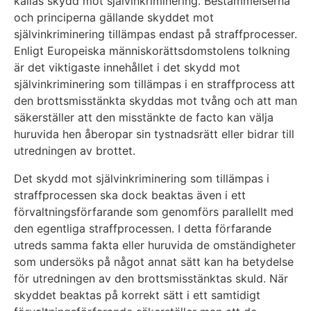
kallas skydd mot självinkriminering. Bestämmelserna
och principerna gällande skyddet mot
självinkriminering tillämpas endast på straffprocesser.
Enligt Europeiska människorättsdomstolens tolkning
är det viktigaste innehållet i det skydd mot
självinkriminering som tillämpas i en straffprocess att
den brottsmisstänkta skyddas mot tvång och att man
säkerställer att den misstänkte de facto kan välja
huruvida hen åberopar sin tystnadsrätt eller bidrar till
utredningen av brottet.
Det skydd mot självinkriminering som tillämpas i
straffprocessen ska dock beaktas även i ett
förvaltningsförfarande som genomförs parallellt med
den egentliga straffprocessen. I detta förfarande
utreds samma fakta eller huruvida de omständigheter
som undersöks på något annat sätt kan ha betydelse
för utredningen av den brottsmisstänktas skuld. När
skyddet beaktas på korrekt sätt i ett samtidigt