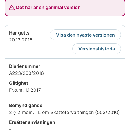
Det här är en gammal version
Har getts
Visa den nyaste versionen
20.12.2016
Versionshistoria
Diarienummer
A223/200/2016
Giltighet
Fr.o.m. 1.1.2017
Bemyndigande
2 § 2 mom. i L om Skatteförvaltningen (503/2010)
Ersätter anvisningen
Uppgiften
–