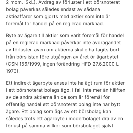
2 mom. ISkL). Avdrag av förluster i ett börsnoterat
bolag påverkas således endast av sådana
aktieaffärer som gjorts med aktier som inte är
föremål för handel på en reglerad marknad.
Byte av ägare till aktier som varit föremål för handel
på en reglerad marknad påverkar inte avdragandet
av förluster, även om aktierna skulle ha tagits bort
från börslistan före utgången av året ör ägarbytet
(CSN 156/1999, ingen förändring HFD 27.6.2000 L
1973).
Ett indirekt ägarbyte anses inte ha ägt rum för aktier
i ett börsnoterat bolags ägo, i fall inte mer än hälften
av de andra aktierna än de som är föremål för
offentlig handel ett börsnoterat bolag inte har bytt
ägare. Ett bolag som ägs av ett börsbolag kan
således trots ett ägarbyte i moderbolaget dra av en
förlust på samma villkor som börsbolaget självt.