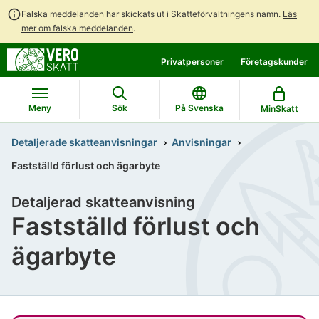
Falska meddelanden har skickats ut i Skatteförvaltningens namn.
Läs
mer om falska meddelanden
.
Gå
Gå
Privatpersoner
Företagskunder
direkt
till
till
hela
innehållet
webbplatsens
Meny
Sök
På Svenska
MinSkatt
sökning
Detaljerade skatteanvisningar
Anvisningar
Fastställd förlust och ägarbyte
Detaljerad skatteanvisning
Fastställd förlust och
ägarbyte