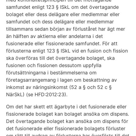
samfundet enligt 123 § ISkL om det övertagande
bolaget eller dess delägare eller medlemmar eller
samfundet och dess delägare eller medlemmar
tillsammans sedan början av förluståret har ägt mer
än hälften av aktierna eller andelarna i det
fusionerade eller fissionerade samfundet. För att
förlusterna enligt 123 § ISkL vid en fusion och fission
ska överföras till det övertagande bolaget, ska
fusionen och fissionen dessutom uppfylla
förutsättningarna i bestämmelserna om
företagsarrangemang i lagen om beskattning av
inkomst av näringsinkomst (52 a § och 52 c §
NärSkL) (se HFD:2012:23).
Om det har skett ett ägarbyte i det fusionerade eller
fissionerade bolaget kan bolaget ansöka om dispens.
Det övertagande bolaget kan ansöka om dispens för
det fusionerade eller fissionerade bolagets förluster
om rätt till avdrag av förlusterna har överförts till det