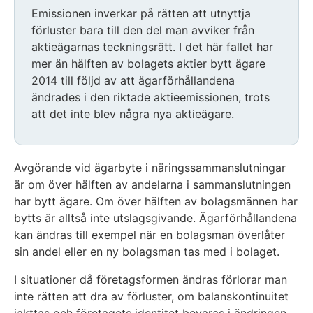
Emissionen inverkar på rätten att utnyttja
förluster bara till den del man avviker från
aktieägarnas teckningsrätt. I det här fallet har
mer än hälften av bolagets aktier bytt ägare
2014 till följd av att ägarförhållandena
ändrades i den riktade aktieemissionen, trots
att det inte blev några nya aktieägare.
Avgörande vid ägarbyte i näringssammanslutningar
är om över hälften av andelarna i sammanslutningen
har bytt ägare. Om över hälften av bolagsmännen har
bytts är alltså inte utslagsgivande. Ägarförhållandena
kan ändras till exempel när en bolagsman överlåter
sin andel eller en ny bolagsman tas med i bolaget.
I situationer då företagsformen ändras förlorar man
inte rätten att dra av förluster, om balanskontinuitet
iakttas och företagets identitet bevaras i ändringen.