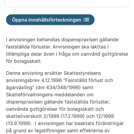
är
inte
Öppna innehållsförteckningen
tillgänglig
I anvisningen behandlas dispenspraxisen gällande
fastställda förluster. Anvisningen ska iakttas i
tillämpliga delar även i fråga om oanvänd gottgörelse
för bolagsskatt.
Denna anvisning ersätter Skattestyrelsens
anvisningsbrev 4.12.1996 "Fastställd förlust och
ägarväxling" (dnr 634/348/1996) samt
Skatteförvaltningens meddelanden om
dispenspraxisen gällande fastställda förluster,
oanvända gottgörelser för bolagsskatt och
skatteöverskott 2/1999 (17.2.1999) och 12/1999
(13.9.1999). I anvisningen har beaktats förändringar
på grund av lagstiftningen samt effekterna av