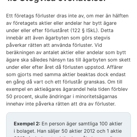
Ett företags förluster dras inte av, om mer än hälften
av företagets aktier eller andelar har bytt ägare
under eller efter förluståret (122 § ISkL). Detta
innebär att även ägarbyten som görs stegvis
påverkar rätten att använda förluster. Vid
beräkningen av antalet aktier eller andelar som bytt
ägare ska således hänsyn tas till ägarbyten som skett
under eller efter året då förlusten uppstod. Affärer
som gjorts med samma aktier beaktas dock endast
en gång då vart och ett förlustår granskas. Om till
exempel en aktieägares ägarandel hela tiden förblev
50 procent, skulle ändringar i minoritetsägarnas
innehav inte påverka rätten att dra av förluster.
Exempel 2:
En person äger samtliga 100 aktier
i bolaget. Han säljer 50 aktier 2012 och 1 aktie