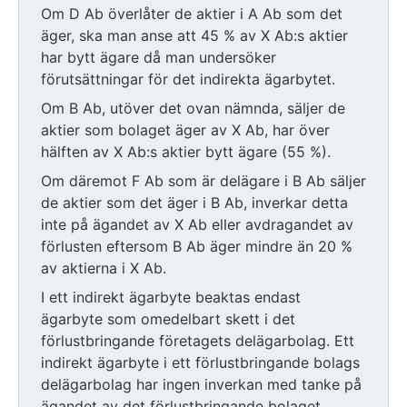
Om D Ab överlåter de aktier i A Ab som det
äger, ska man anse att 45 % av X Ab:s aktier
har bytt ägare då man undersöker
förutsättningar för det indirekta ägarbytet.
Om B Ab, utöver det ovan nämnda, säljer de
aktier som bolaget äger av X Ab, har över
hälften av X Ab:s aktier bytt ägare (55 %).
Om däremot F Ab som är delägare i B Ab säljer
de aktier som det äger i B Ab, inverkar detta
inte på ägandet av X Ab eller avdragandet av
förlusten eftersom B Ab äger mindre än 20 %
av aktierna i X Ab.
I ett indirekt ägarbyte beaktas endast
ägarbyte som omedelbart skett i det
förlustbringande företagets delägarbolag. Ett
indirekt ägarbyte i ett förlustbringande bolags
delägarbolag har ingen inverkan med tanke på
ägandet av det förlustbringande bolaget.