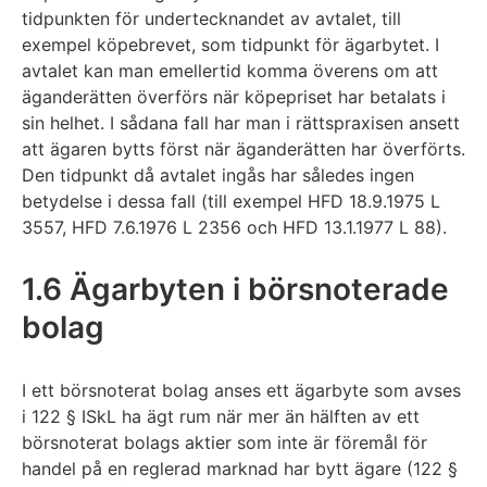
tidpunkten för undertecknandet av avtalet, till
exempel köpebrevet, som tidpunkt för ägarbytet. I
avtalet kan man emellertid komma överens om att
äganderätten överförs när köpepriset har betalats i
sin helhet. I sådana fall har man i rättspraxisen ansett
att ägaren bytts först när äganderätten har överförts.
Den tidpunkt då avtalet ingås har således ingen
betydelse i dessa fall (till exempel HFD 18.9.1975 L
3557, HFD 7.6.1976 L 2356 och HFD 13.1.1977 L 88).
1.6 Ägarbyten i börsnoterade
bolag
I ett börsnoterat bolag anses ett ägarbyte som avses
i 122 § ISkL ha ägt rum när mer än hälften av ett
börsnoterat bolags aktier som inte är föremål för
handel på en reglerad marknad har bytt ägare (122 §