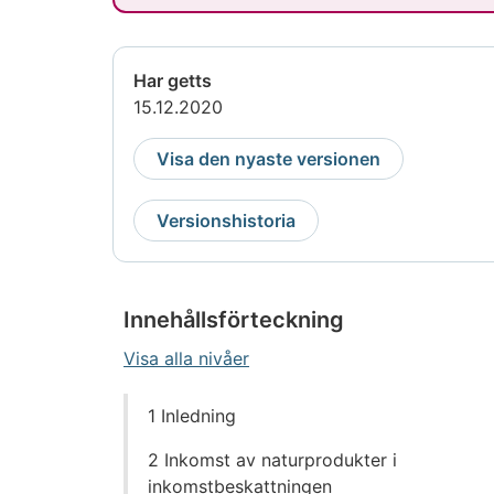
Har getts
15.12.2020
Visa den nyaste versionen
Versionshistoria
Innehållsförteckning
Visa alla nivåer
Gå
1 Inledning
direkt
till
2 Inkomst av naturprodukter i
innehållet
inkomstbeskattningen