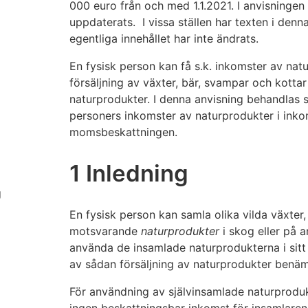
000 euro från och med 1.1.2021. I anvisningen h
uppdaterats. I vissa ställen har texten i denn
egentliga innehållet har inte ändrats.
En fysisk person kan få s.k. inkomster av nat
försäljning av växter, bär, svampar och kotta
naturprodukter. I denna anvisning behandlas 
personers inkomster av naturprodukter i ink
momsbeskattningen.
1 Inledning
g
En fysisk person kan samla olika vilda växter
motsvarande
naturprodukter
i skog eller på a
använda de insamlade naturprodukterna i sitt 
av sådan försäljning av naturprodukter ben
För användning av självinsamlade naturprodu