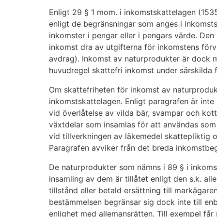
Enligt 29 § 1 mom. i inkomstskattelagen (1535
enligt de begränsningar som anges i inkomsts
inkomster i pengar eller i pengars värde. Den s
inkomst dra av utgifterna för inkomstens förv
avdrag). Inkomst av naturprodukter är dock 
huvudregel skattefri inkomst under särskilda f
Om skattefriheten för inkomst av naturprodukt
inkomstskattelagen. Enligt paragrafen är inte
vid överlåtelse av vilda bär, svampar och kott
växtdelar som insamlas för att användas som 
vid tillverkningen av läkemedel skattepliktig
Paragrafen avviker från det breda inkomstbeg
De naturprodukter som nämns i 89 § i inkoms
insamling av dem är tillåtet enligt den s.k. a
tillstånd eller betald ersättning till markägar
bestämmelsen begränsar sig dock inte till en
enlighet med allemansrätten. Till exempel får