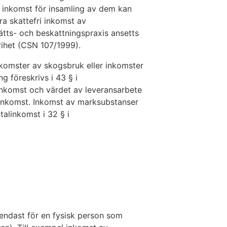
 inkomst för insamling av dem kan
a skattefri inkomst av
ätts- och beskattningspraxis ansetts
rihet (CSN 107/1999).
nkomster av skogsbruk eller inkomster
g föreskrivs i 43 § i
inkomst och värdet av leveransarbete
sinkomst. Inkomst av marksubstanser
italinkomst i 32 § i
 endast för en fysisk person som