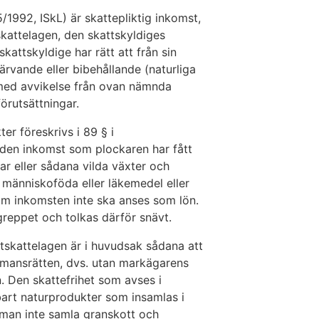
/1992, ISkL) är skattepliktig inkomst,
kattelagen, den skattskyldiges
kattskyldige har rätt att från sin
ärvande eller bibehållande (naturliga
med avvikelse från ovan nämnda
örutsättningar.
er föreskrivs i 89 § i
 den inkomst som plockaren har fått
ar eller sådana vilda växter och
människoföda eller läkemedel eller
 om inkomsten inte ska anses som lön.
reppet och tolkas därför snävt.
tskattelagen är i huvudsak sådana att
llemansrätten, dvs. utan markägarens
en. Den skattefrihet som avses i
bart naturprodukter som insamlas i
 man inte samla granskott och