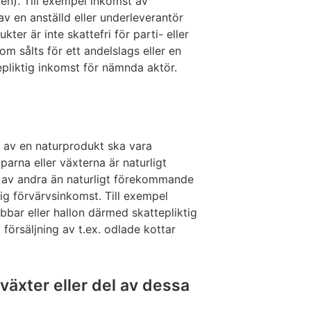
en). Till exempel inkomst av
v en anställd eller underleverantör
ukter är inte skattefri för parti- eller
m sålts för ett andelslags eller en
epliktig inkomst för nämnda aktör.
g av en naturprodukt ska vara
parna eller växterna är naturligt
g av andra än naturligt förekommande
tig förvärvsinkomst. Till exempel
bbar eller hallon därmed skattepliktig
örsäljning av t.ex. odlade kottar
 växter eller del av dessa