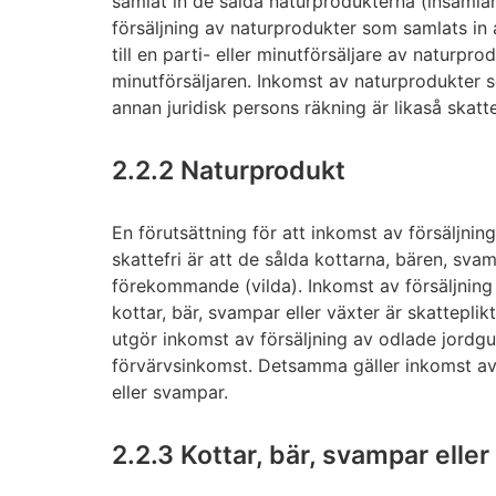
samlat in de sålda naturprodukterna (insamlar
försäljning av naturprodukter som samlats in a
till en parti- eller minutförsäljare av naturprod
minutförsäljaren. Inkomst av naturprodukter so
annan juridisk persons räkning är likaså skatt
2.2.2 Naturprodukt
En förutsättning för att inkomst av försäljnin
skattefri är att de sålda kottarna, bären, svam
förekommande (vilda). Inkomst av försäljnin
kottar, bär, svampar eller växter är skatteplik
utgör inkomst av försäljning av odlade jordgu
förvärvsinkomst. Detsamma gäller inkomst av f
eller svampar.
2.2.3 Kottar, bär, svampar eller