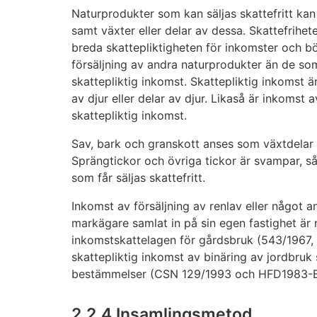
Naturprodukter som kan säljas skattefritt ka
samt växter eller delar av dessa. Skattefrihet
breda skattepliktigheten för inkomster och bö
försäljning av andra naturprodukter än de som
skattepliktig inkomst. Skattepliktig inkomst är
av djur eller delar av djur. Likaså är inkomst a
skattepliktig inkomst.
Sav, bark och granskott anses som växtdelar s
Sprängtickor och övriga tickor är svampar, s
som får säljas skattefritt.
Inkomst av försäljning av renlav eller något
markägare samlat in på sin egen fastighet är
inkomstskattelagen för gårdsbruk (543/1967,
skattepliktig inkomst av binäring av jordbruk
bestämmelser (CSN 129/1993 och HFD1983-B-
2.2.4 Insamlingsmetod