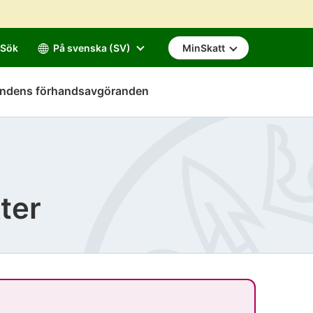
Sök
På svenska (SV)
MinSkatt
mndens förhandsavgöranden
ter