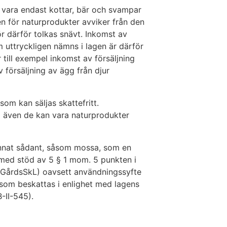
n vara endast kottar, bär och svampar
en för naturprodukter avviker från den
r därför tolkas snävt. Inkomst av
 uttryckligen nämns i lagen är därför
 till exempel inkomst av försäljning
v försäljning av ägg från djur
om kan säljas skattefritt.
å även de kan vara naturprodukter
 annat sådant, såsom mossa, som en
 med stöd av 5 § 1 mom. 5 punkten i
 GårdsSkL) oavsett användningssyfte
 som beskattas i enlighet med lagens
II-545).