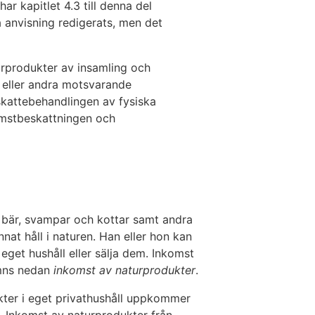
ar kapitlet 4.3 till denna del
a anvisning redigerats, men det
urprodukter av insamling och
r eller andra motsvarande
skattebehandlingen av fysiska
omstbeskattningen och
, bär, svampar och kottar samt andra
nnat håll i naturen. Han eller hon kan
eget hushåll eller sälja dem. Inkomst
ämns nedan
inkomst av naturprodukter
.
kter i eget privathushåll uppkommer