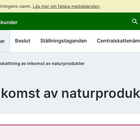
altningens namn.
Läs mer om falska meddelanden
.
Gå
Gå
skunder
direkt
till
till
hela
innehållet
webbplatsens
Beslut
Ställningstaganden
Centralskattenä
ar
sökning
skattning av inkomst av naturprodukter
nkomst av naturproduk