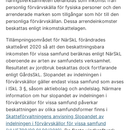
näringsverksamheten behandlas som inkomst från
personlig förvärvskälla för fysiska personer och den
arrenderade marken som tillgångar som hör till den
personliga förvärvskällan. Dessa arrendeinkomster
beskattas enligt inkomstskattelagen.
Tillämpningsområdet för NärSkL förändrades
skatteåret 2020 så att den beskattningsbara
inkomsten för vissa samfund beräknas enligt NärSkL
oberoende av arten av samfundets verksamhet.
Resultatet av jordbruk beskattas dock fortfarande
enligt GårdsSkL. Slopandet av indelningen i
förvärvskällor gäller endast vissa samfund som avses
i ISkL 3 §, såsom aktiebolag och andelslag. Närmare
information om hur slopandet av indelningen i
förvärvskällor för vissa samfund påverkar
beskattningen av olika samfundsformer finns i
Skatteförvaltningens anvisning Slopandet av
indelningen i förvärvskällor för vissa samfund