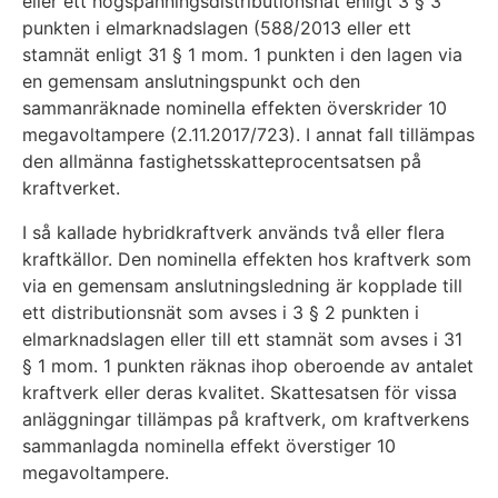
eller ett högspänningsdistributionsnät enligt 3 § 3
punkten i elmarknadslagen (588/2013 eller ett
stamnät enligt 31 § 1 mom. 1 punkten i den lagen via
en gemensam anslutningspunkt och den
sammanräknade nominella effekten överskrider 10
megavoltampere (2.11.2017/723). I annat fall tillämpas
den allmänna fastighetsskatteprocentsatsen på
kraftverket.
I så kallade hybridkraftverk används två eller flera
kraftkällor. Den nominella effekten hos kraftverk som
via en gemensam anslutningsledning är kopplade till
ett distributionsnät som avses i 3 § 2 punkten i
elmarknadslagen eller till ett stamnät som avses i 31
§ 1 mom. 1 punkten räknas ihop oberoende av antalet
kraftverk eller deras kvalitet. Skattesatsen för vissa
anläggningar tillämpas på kraftverk, om kraftverkens
sammanlagda nominella effekt överstiger 10
megavoltampere.