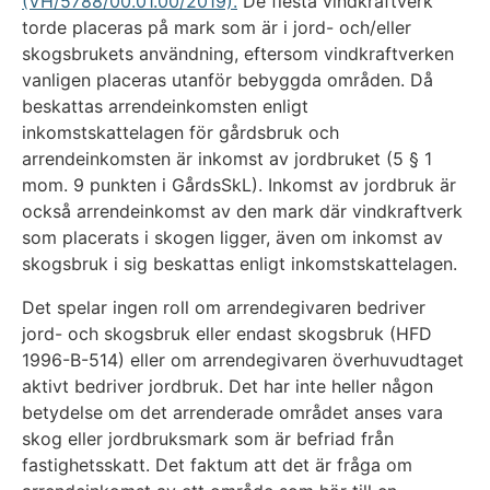
(VH/5788/00.01.00/2019).
De flesta vindkraftverk
torde placeras på mark som är i jord- och/eller
skogsbrukets användning, eftersom vindkraftverken
vanligen placeras utanför bebyggda områden. Då
beskattas arrendeinkomsten enligt
inkomstskattelagen för gårdsbruk och
arrendeinkomsten är inkomst av jordbruket (5 § 1
mom. 9 punkten i GårdsSkL). Inkomst av jordbruk är
också arrendeinkomst av den mark där vindkraftverk
som placerats i skogen ligger, även om inkomst av
skogsbruk i sig beskattas enligt inkomstskattelagen.
Det spelar ingen roll om arrendegivaren bedriver
jord- och skogsbruk eller endast skogsbruk (HFD
1996-B-514) eller om arrendegivaren överhuvudtaget
aktivt bedriver jordbruk. Det har inte heller någon
betydelse om det arrenderade området anses vara
skog eller jordbruksmark som är befriad från
fastighetsskatt. Det faktum att det är fråga om