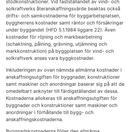
stödkonstruktioner. Vid fastställandet av vind- och
solkraftverks återanskaffningsvärde beaktas också
drifts- och samkostnaderna för byggarbetsplatsen,
byggherrens kostnader samt räntor och försäkringar
under byggandet (HFD 5.1.1984 liggare 22). Även
kostnader för röjning och markbearbetning
(schaktning, pålning, grävning, utjämning och
markkonstruktion) på byggplatsen för vind- och
solkraftverk anses vara byggkostnader.
Inkluderingen av ovan nämnda allmänna kostnader i
anskaffningsutgiften för byggnader, konstruktioner
samt maskiner och anordningar baserar sig på att de
omedelbart anknyter till färdigställandet av dessa.
Kostnaderna allokeras till anskaffningsutgiften för
byggnader och konstruktioner samt maskiner och
anordningar i förhållande till bygg- och
anskaffningskostnaderna.
Byggnadskostnaderna följer den allmänna