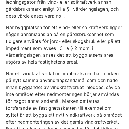
ledningsgator från vind- eller solkraftverk annan
gårdsbruksmark enligt 31 a § i värderingslagen, och
dess värde anses vara noll.
När byggplatsen för ett vind- eller solkraftverk ligger
någon annanstans än på en gårdsbruksenhet som
tidigare använts för jord- eller skogsbruk eller på ett
impediment som avses i 31 a § 2 mom. i
värderingslagen, anses det att byggplatsens areal
utgörs av hela fastighetens areal.
När ett vindkraftverk har monterats ner, har marken
på nytt samma användningsändamål som den hade
innan byggandet av vindkraftverket inleddes, såvida
inte området efter nedmonteringen börjar användas
för något annat ändamål. Marken omfattas
fortfarande av fastighetsskatten till exempel om
syftet är att bygga ett nytt vindkraftverk på området
efter nedmonteringen av det gamla vindkraftverket.
För att marken ska kunna användas för det tidigare