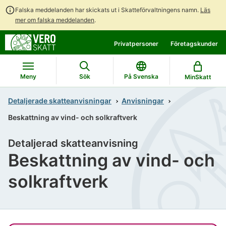
Falska meddelanden har skickats ut i Skatteförvaltningens namn.
Läs
mer om falska meddelanden
.
Gå
Gå
Privatpersoner
Företagskunder
direkt
till
till
hela
innehållet
webbplatsens
Meny
Sök
På Svenska
MinSkatt
sökning
Detaljerade skatteanvisningar
Anvisningar
Beskattning av vind- och solkraftverk
Detaljerad skatteanvisning
Beskattning av vind- och
solkraftverk