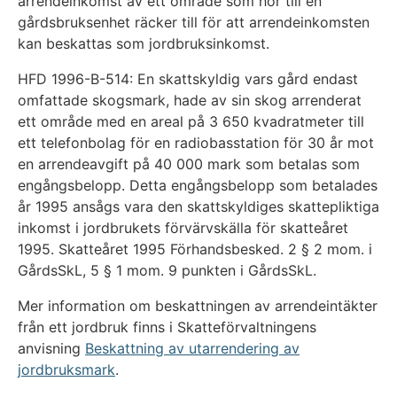
arrendeinkomst av ett område som hör till en
gårdsbruksenhet räcker till för att arrendeinkomsten
kan beskattas som jordbruksinkomst.
HFD 1996-B-514: En skattskyldig vars gård endast
omfattade skogsmark, hade av sin skog arrenderat
ett område med en areal på 3 650 kvadratmeter till
ett telefonbolag för en radiobasstation för 30 år mot
en arrendeavgift på 40 000 mark som betalas som
engångsbelopp. Detta engångsbelopp som betalades
år 1995 ansågs vara den skattskyldiges skattepliktiga
inkomst i jordbrukets förvärvskälla för skatteåret
1995. Skatteåret 1995 Förhandsbesked. 2 § 2 mom. i
GårdsSkL, 5 § 1 mom. 9 punkten i GårdsSkL.
Mer information om beskattningen av arrendeintäkter
från ett jordbruk finns i Skatteförvaltningens
anvisning
Beskattning av utarrendering av
jordbruksmark
.