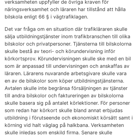
verksamheten uppfyller de övriga kraven för
näringsverksamhet och läraren har tillstånd att hålla
bilskola enligt 66 § i vägtrafiklagen.
Det var fråga om en situation där trafikläraren skulle
sälja utbildningstjänster inom trafikbranschen till olika
bilskolor och privatpersoner. Tjänsterna till bilskolorna
skulle bestå av teori- och körundervisning inför
körkortsprov. Körundervisningen skulle ske med en bil
som är anpassad till undervisningen och anskaffas av
läraren. Lärarens nuvarande arbetsgivare skulle vara
en av de bilskolor som köper utbildningstjänsterna.
Avtalen skulle inte begränsa försäljningen av tjänster
till andra bilskolor och faktureringen av bilskolorna
skulle basera sig på antalet körlektioner. För personer
som redan har körkort skulle bland annat erbjudas
utbildning i förutseende och ekonomiskt körsätt samt i
körning vid halt väglag på halkbana. Verksamheten
skulle inledas som enskild firma. Senare skulle