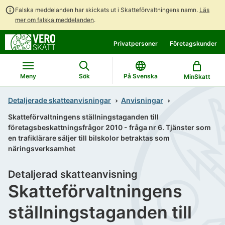
Falska meddelanden har skickats ut i Skatteförvaltningens namn.
Läs
mer om falska meddelanden
.
Gå
Gå
Privatpersoner
Företagskunder
direkt
till
till
hela
innehållet
webbplatsens
Meny
Sök
På Svenska
MinSkatt
sökning
Detaljerade skatteanvisningar
Anvisningar
Skatteförvaltningens ställningstaganden till
företagsbeskattningsfrågor 2010 - fråga nr 6. Tjänster som
en trafiklärare säljer till bilskolor betraktas som
näringsverksamhet
Detaljerad skatteanvisning
Skatteförvaltningens
ställningstaganden till