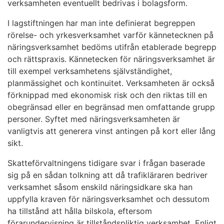
verksamheten eventuellt bedrivas i bolagsform.
I lagstiftningen har man inte definierat begreppen
rörelse- och yrkesverksamhet varför kännetecknen på
näringsverksamhet bedöms utifrån etablerade begrepp
och rättspraxis. Kännetecken för näringsverksamhet är
till exempel verksamhetens självständighet,
planmässighet och kontinuitet. Verksamheten är också
förknippad med ekonomisk risk och den riktas till en
obegränsad eller en begränsad men omfattande grupp
personer. Syftet med näringsverksamheten är
vanligtvis att generera vinst antingen på kort eller lång
sikt.
Skatteförvaltningens tidigare svar i frågan baserade
sig på en sådan tolkning att då trafikläraren bedriver
verksamhet såsom enskild näringsidkare ska han
uppfylla kraven för näringsverksamhet och dessutom
ha tillstånd att hålla bilskola, eftersom
förarundervisning är tillståndspliktig verksamhet. Enligt