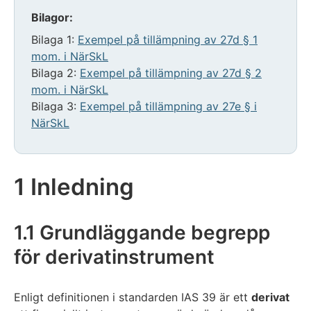
Bilagor:
Bilaga 1:
Exempel på tillämpning av 27d § 1
mom. i NärSkL
Bilaga 2:
Exempel på tillämpning av 27d § 2
mom. i NärSkL
Bilaga 3:
Exempel på tillämpning av 27e § i
NärSkL
1 Inledning
1.1 Grundläggande begrepp
för derivatinstrument
Enligt definitionen i standarden IAS 39 är ett
derivat