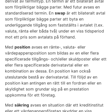
derivat av termintyp. En termin är ett bilateralt avtal
som förpliktigar bägge parter. Med futur avses en
standardiserad termin. En
swap
är ett bilateralt avtal
som förpliktigar bägge parter att byta en
underliggande tillgång som fastställts i avtalet (t.ex.
valuta, ränta eller båda två) under en viss tidsperiod
mot ett pris som avtalats på förhand.
Med
position
avses en ränte-, valuta- eller
värdepappersposition som bildas av en eller flera
specificerade tillgångs- och/eller skuldposter eller ett
eller flera specificerade derivatavtal eller en
kombination av dessa. En position kan också
uteslutande bestå av derivatavtal. Till följd av en
position kan antingen en rätt till en fordran eller en
skyldighet som grundar sig på en prestation
uppkomma för ett företag.
Med
säkring
avses en situation där ett kreditinstitut
eller ett värdepappersföretag skyddar en viss