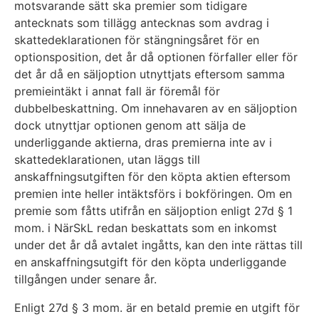
motsvarande sätt ska premier som tidigare
antecknats som tillägg antecknas som avdrag i
skattedeklarationen för stängningsåret för en
optionsposition, det år då optionen förfaller eller för
det år då en säljoption utnyttjats eftersom samma
premieintäkt i annat fall är föremål för
dubbelbeskattning. Om innehavaren av en säljoption
dock utnyttjar optionen genom att sälja de
underliggande aktierna, dras premierna inte av i
skattedeklarationen, utan läggs till
anskaffningsutgiften för den köpta aktien eftersom
premien inte heller intäktsförs i bokföringen. Om en
premie som fåtts utifrån en säljoption enligt 27d § 1
mom. i NärSkL redan beskattats som en inkomst
under det år då avtalet ingåtts, kan den inte rättas till
en anskaffningsutgift för den köpta underliggande
tillgången under senare år.
Enligt 27d § 3 mom. är en betald premie en utgift för