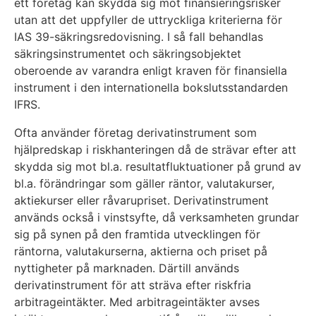
ett företag kan skydda sig mot finansieringsrisker
utan att det uppfyller de uttryckliga kriterierna för
IAS 39-säkringsredovisning. I så fall behandlas
säkringsinstrumentet och säkringsobjektet
oberoende av varandra enligt kraven för finansiella
instrument i den internationella bokslutsstandarden
IFRS.
Ofta använder företag derivatinstrument som
hjälpredskap i riskhanteringen då de strävar efter att
skydda sig mot bl.a. resultatfluktuationer på grund av
bl.a. förändringar som gäller räntor, valutakurser,
aktiekurser eller råvarupriset. Derivatinstrument
används också i vinstsyfte, då verksamheten grundar
sig på synen på den framtida utvecklingen för
räntorna, valutakurserna, aktierna och priset på
nyttigheter på marknaden. Därtill används
derivatinstrument för att sträva efter riskfria
arbitrageintäkter. Med arbitrageintäkter avses