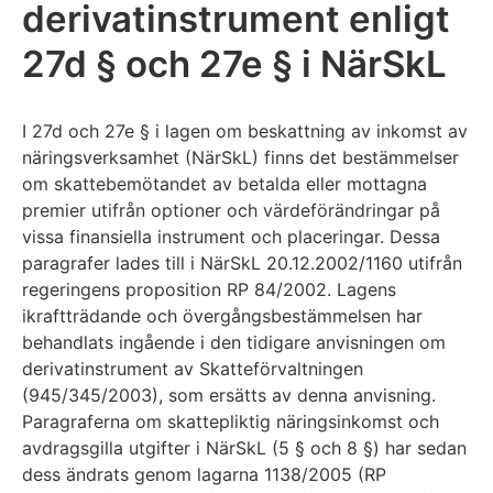
derivatinstrument enligt
27d § och 27e § i NärSkL
I 27d och 27e § i lagen om beskattning av inkomst av
näringsverksamhet (NärSkL) finns det bestämmelser
om skattebemötandet av betalda eller mottagna
premier utifrån optioner och värdeförändringar på
vissa finansiella instrument och placeringar. Dessa
paragrafer lades till i NärSkL 20.12.2002/1160 utifrån
regeringens proposition RP 84/2002. Lagens
ikraftträdande och övergångsbestämmelsen har
behandlats ingående i den tidigare anvisningen om
derivatinstrument av Skatteförvaltningen
(945/345/2003), som ersätts av denna anvisning.
Paragraferna om skattepliktig näringsinkomst och
avdragsgilla utgifter i NärSkL (5 § och 8 §) har sedan
dess ändrats genom lagarna 1138/2005 (RP