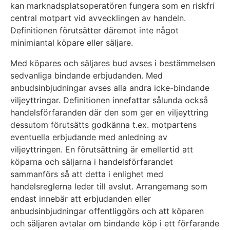
kan marknadsplatsoperatören fungera som en riskfri
central motpart vid avvecklingen av handeln.
Definitionen förutsätter däremot inte något
minimiantal köpare eller säljare.
Med köpares och säljares bud avses i bestämmelsen
sedvanliga bindande erbjudanden. Med
anbudsinbjudningar avses alla andra icke-bindande
viljeyttringar. Definitionen innefattar sålunda också
handelsförfaranden där den som ger en viljeyttring
dessutom förutsätts godkänna t.ex. motpartens
eventuella erbjudande med anledning av
viljeyttringen. En förutsättning är emellertid att
köparna och säljarna i handelsförfarandet
sammanförs så att detta i enlighet med
handelsreglerna leder till avslut. Arrangemang som
endast innebär att erbjudanden eller
anbudsinbjudningar offentliggörs och att köparen
och säljaren avtalar om bindande köp i ett förfarande