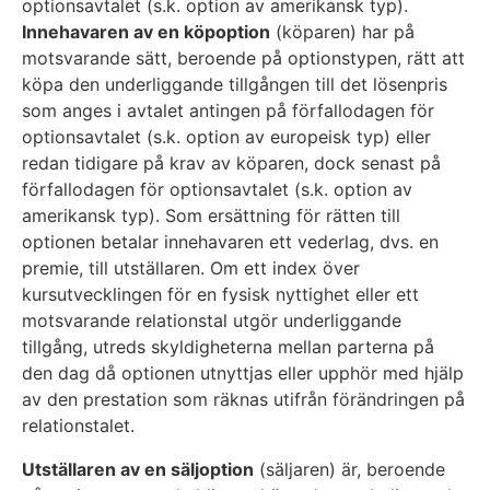
optionsavtalet (s.k. option av amerikansk typ).
Innehavaren av en köpoption
(köparen) har på
motsvarande sätt, beroende på optionstypen, rätt att
köpa den underliggande tillgången till det lösenpris
som anges i avtalet antingen på förfallodagen för
optionsavtalet (s.k. option av europeisk typ) eller
redan tidigare på krav av köparen, dock senast på
förfallodagen för optionsavtalet (s.k. option av
amerikansk typ). Som ersättning för rätten till
optionen betalar innehavaren ett vederlag, dvs. en
premie, till utställaren. Om ett index över
kursutvecklingen för en fysisk nyttighet eller ett
motsvarande relationstal utgör underliggande
tillgång, utreds skyldigheterna mellan parterna på
den dag då optionen utnyttjas eller upphör med hjälp
av den prestation som räknas utifrån förändringen på
relationstalet.
Utställaren av en säljoption
(säljaren) är, beroende