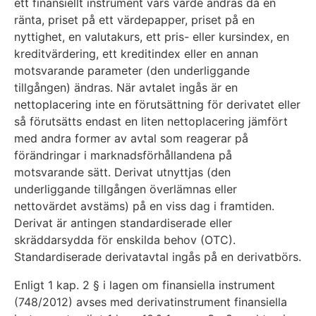
ett finansiellt instrument vars värde ändras då en
ränta, priset på ett värdepapper, priset på en
nyttighet, en valutakurs, ett pris- eller kursindex, en
kreditvärdering, ett kreditindex eller en annan
motsvarande parameter (den underliggande
tillgången) ändras. När avtalet ingås är en
nettoplacering inte en förutsättning för derivatet eller
så förutsätts endast en liten nettoplacering jämfört
med andra former av avtal som reagerar på
förändringar i marknadsförhållandena på
motsvarande sätt. Derivat utnyttjas (den
underliggande tillgången överlämnas eller
nettovärdet avstäms) på en viss dag i framtiden.
Derivat är antingen standardiserade eller
skräddarsydda för enskilda behov (OTC).
Standardiserade derivatavtal ingås på en derivatbörs.
Enligt 1 kap. 2 § i lagen om finansiella instrument
(748/2012) avses med derivatinstrument finansiella