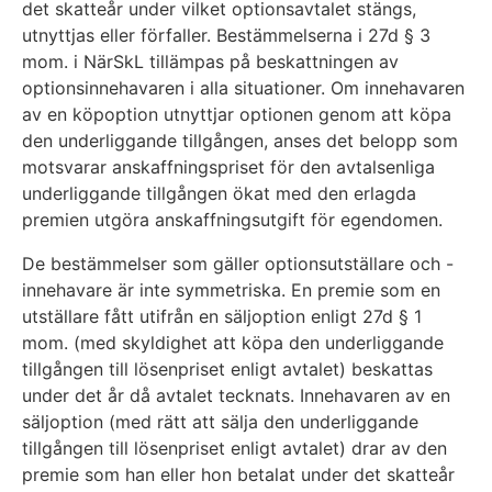
det skatteår under vilket optionsavtalet stängs,
utnyttjas eller förfaller. Bestämmelserna i 27d § 3
mom. i NärSkL tillämpas på beskattningen av
optionsinnehavaren i alla situationer. Om innehavaren
av en köpoption utnyttjar optionen genom att köpa
den underliggande tillgången, anses det belopp som
motsvarar anskaffningspriset för den avtalsenliga
underliggande tillgången ökat med den erlagda
premien utgöra anskaffningsutgift för egendomen.
De bestämmelser som gäller optionsutställare och -
innehavare är inte symmetriska. En premie som en
utställare fått utifrån en säljoption enligt 27d § 1
mom. (med skyldighet att köpa den underliggande
tillgången till lösenpriset enligt avtalet) beskattas
under det år då avtalet tecknats. Innehavaren av en
säljoption (med rätt att sälja den underliggande
tillgången till lösenpriset enligt avtalet) drar av den
premie som han eller hon betalat under det skatteår