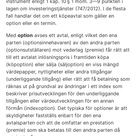
instrument enligt 1 kap. 10 § 1 mom. 3—9 punkten i
lagen om investeringstjänster (747/2012). I de flesta
fall handlar det om ett köpeavtal som gäller en
option eller en termin.
Med
option
avses ett avtal, enligt vilket den ena
parten (optionsinnehavaren) av den andra parten
(optionsutställaren) mot vederlag (premie) får rätt att
till ett avtalat inlösningspris i framtiden köpa
(köpoption) eller sälja (säljoption) en viss mängd
värdepapper, nyttigheter eller andra tillgångar
(underliggande tillgång) eller rätt att få betalning som
räknas ut på grundval av ändringar i ett index som
beskriver prisutvecklingen för den underliggande
tillgången eller värdeutvecklingen för en annan
förmån (indexoption). Det typiska för optioner är att
skyldigheter fastställs enbart för den ena
avtalsparten och att de omfattar en prestation
(premie) som ska betalas till den andra parten då