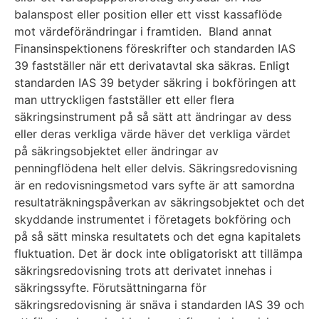
balanspost eller position eller ett visst kassaflöde
mot värdeförändringar i framtiden. Bland annat
Finansinspektionens föreskrifter och standarden IAS
39 fastställer när ett derivatavtal ska säkras. Enligt
standarden IAS 39 betyder säkring i bokföringen att
man uttryckligen fastställer ett eller flera
säkringsinstrument på så sätt att ändringar av dess
eller deras verkliga värde häver det verkliga värdet
på säkringsobjektet eller ändringar av
penningflödena helt eller delvis. Säkringsredovisning
är en redovisningsmetod vars syfte är att samordna
resultaträkningspåverkan av säkringsobjektet och det
skyddande instrumentet i företagets bokföring och
på så sätt minska resultatets och det egna kapitalets
fluktuation. Det är dock inte obligatoriskt att tillämpa
säkringsredovisning trots att derivatet innehas i
säkringssyfte. Förutsättningarna för
säkringsredovisning är snäva i standarden IAS 39 och