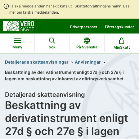
Falska meddelanden har skickats ut i Skatteförvaltningens namn.
Läs
mer om falska meddelanden
.
Gå
Gå
Privatpersoner
Företagskunder
direkt
till
till
hela
innehållet
webbplatsens
Meny
Sök
På Svenska
MinSkatt
sökning
Detaljerade skatteanvisningar
Anvisningar
Beskattning av derivatinstrument enligt 27d § och 27e § i
lagen om beskattning av inkomst av näringsverksamhet
Detaljerad skatteanvisning
Beskattning av
derivatinstrument enligt
27d § och 27e § i lagen