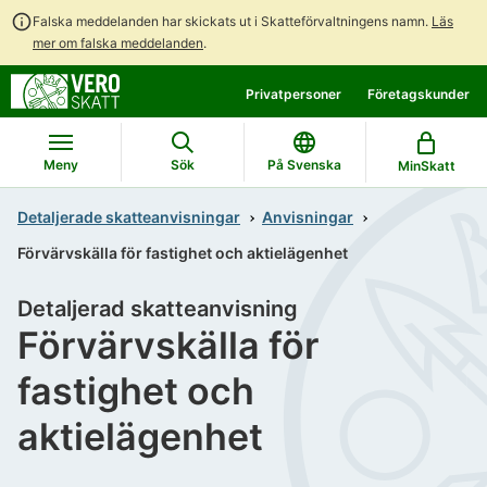
Falska meddelanden har skickats ut i Skatteförvaltningens namn.
Läs
mer om falska meddelanden
.
Gå
Gå
Privatpersoner
Företagskunder
direkt
till
till
hela
innehållet
webbplatsens
Meny
Sök
På Svenska
MinSkatt
sökning
Detaljerade skatteanvisningar
Anvisningar
Förvärvskälla för fastighet och aktielägenhet
Detaljerad skatteanvisning
Förvärvskälla för
fastighet och
aktielägenhet