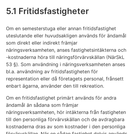
5.1 Fritidsfastigheter
Om en semesterstuga eller annan fritidsfastighet
uteslutande eller huvudsakligen används för ändamål
som direkt eller indirekt främjar
näringsverksamheten, anses fastighetsintäkterna och
-kostnaderna höra till näringsförvärvskällan (NärSkL
53 §). Som användning i näringsverksamheten anses
bl.a. användning av fritidsfastigheten för
representation eller då företagets personal, frånsett
enbart ägarna, använder den till rekreation.
Om en fritidsfastighet primärt används för andra
ändamål än sådana som främjar
näringsverksamheten, hör intäkterna från fastigheten
till den personliga förvärvskällan och de avdragbara
kostnaderna dras av som kostnader i den personliga
förvärvskällan. När en sådan fastighet delvis används