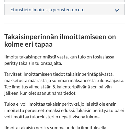
Etuustietoilmoitus ja perusteeton etu
Takaisinperinnän ilmoittamiseen on
kolme eri tapaa
Ilmoita takaisinperinnästä vasta, kun tulo on tosiasiassa
peritty takaisin tulonsaajalta.
Tarvitset ilmoittamiseen tiedot takaisinperintäpäivästä,
maksetusta määrästä ja summan maksaneesta tulonsaajasta.
Tee ilmoitus viimeistään 5. kalenteripäivänä sen päivän
jälkeen, kun olet saanut nämä tiedot.
Tuloa ei voi ilmoittaa takaisinperityksi, jollei sitä ole ensin
ilmoitettu perusteettomaksi eduksi. Takaisin perittyä tuloa ei
voi ilmoittaa tulorekisteriin negatiivisena lukuna.
Ilmoita takaisin peritty summa uudella ilmoituksella.