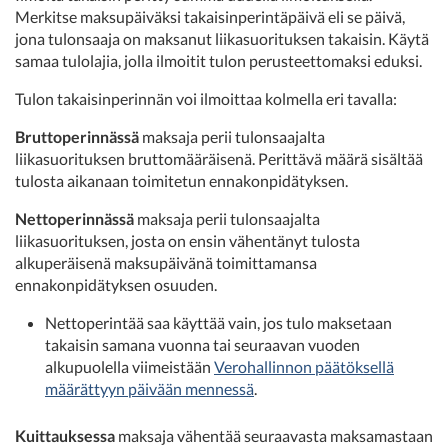
Merkitse maksupäiväksi takaisinperintäpäivä eli se päivä,
jona tulonsaaja on maksanut liikasuorituksen takaisin. Käytä
samaa tulolajia, jolla ilmoitit tulon perusteettomaksi eduksi.
Tulon takaisinperinnän voi ilmoittaa kolmella eri tavalla:
Bruttoperinnässä
maksaja perii tulonsaajalta
liikasuorituksen bruttomääräisenä. Perittävä määrä sisältää
tulosta aikanaan toimitetun ennakonpidätyksen.
Nettoperinnässä
maksaja perii tulonsaajalta
liikasuorituksen, josta on ensin vähentänyt tulosta
alkuperäisenä maksupäivänä toimittamansa
ennakonpidätyksen osuuden.
Nettoperintää saa käyttää vain, jos tulo maksetaan
takaisin samana vuonna tai seuraavan vuoden
alkupuolella viimeistään
Verohallinnon päätöksellä
määrättyyn päivään mennessä
.
Kuittauksessa
maksaja vähentää seuraavasta maksamastaan