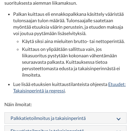
suorituksesta aiemman liikamaksun.
Palkan kuittaus eli ennakkopalkkana käsittely vääristää
tulonsaajan tulon määrää. Tulonsaajalle saatetaan
myöntää etuuksia väärin perustein, ja etuuden maksaja
voi joutua pyytämään lisäselvityksiä.
Käytä siksi aina mieluiten brutto- tai nettoperintää.
Kuittaus on ylipäätään sallittua vain, jos
liikasuoritus pystytään kokonaan vähentämään
seuraavasta palkasta. Kuittauksessa tietoa
perusteettomasta edusta ja takaisinperinnästä ei
ilmoiteta.
Lue lisää etuuksien kuittaustilanteista ohjeesta
Etuudet:
Takaisinperintä ja regressi
.
Näin ilmoitat:
Palkkatietoilmoitus ja takaisinperintä
Etuustietoilmoitus ja takaisinperintä