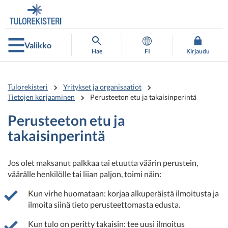
Siirry
Siirry
suoraan
koko
sisältöön
sivuston
hakuun
Valikko
Hae
FI
Kirjaudu
Tulorekisteri
Yritykset ja organisaatiot
Tietojen korjaaminen
Perusteeton etu ja takaisinperintä
Perusteeton etu ja
takaisinperintä
Jos olet maksanut palkkaa tai etuutta väärin perustein,
väärälle henkilölle tai liian paljon, toimi näin:
Kun virhe huomataan: korjaa alkuperäistä ilmoitusta ja
ilmoita siinä tieto perusteettomasta edusta.
Kun tulo on peritty takaisin: tee uusi ilmoitus