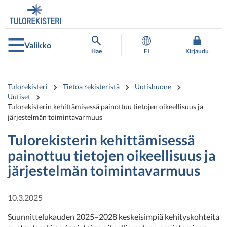
Siirry
Siirry
suoraan
koko
sisältöön
sivuston
hakuun
Valikko
Hae
FI
Kirjaudu
Tulorekisteri
Tietoa rekisteristä
Uutishuone
Uutiset
Tulorekisterin kehittämisessä painottuu tietojen oikeellisuus ja
järjestelmän toimintavarmuus
Tulorekisterin kehittämisessä
painottuu tietojen oikeellisuus ja
järjestelmän toimintavarmuus
10.3.2025
Suunnittelukauden 2025–2028 keskeisimpiä kehityskohteita