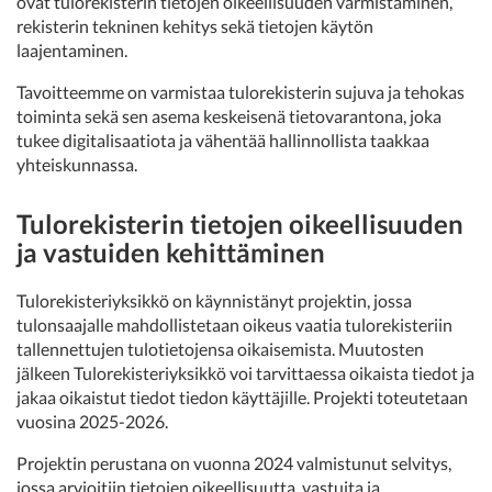
ovat tulorekisterin tietojen oikeellisuuden varmistaminen,
rekisterin tekninen kehitys sekä tietojen käytön
laajentaminen.
Tavoitteemme on varmistaa tulorekisterin sujuva ja tehokas
toiminta sekä sen asema keskeisenä tietovarantona, joka
tukee digitalisaatiota ja vähentää hallinnollista taakkaa
yhteiskunnassa.
Tulorekisterin tietojen oikeellisuuden
ja vastuiden kehittäminen
Tulorekisteriyksikkö on käynnistänyt projektin, jossa
tulonsaajalle mahdollistetaan oikeus vaatia tulorekisteriin
tallennettujen tulotietojensa oikaisemista. Muutosten
jälkeen Tulorekisteriyksikkö voi tarvittaessa oikaista tiedot ja
jakaa oikaistut tiedot tiedon käyttäjille. Projekti toteutetaan
vuosina 2025-2026.
Projektin perustana on vuonna 2024 valmistunut selvitys,
jossa arvioitiin tietojen oikeellisuutta, vastuita ja