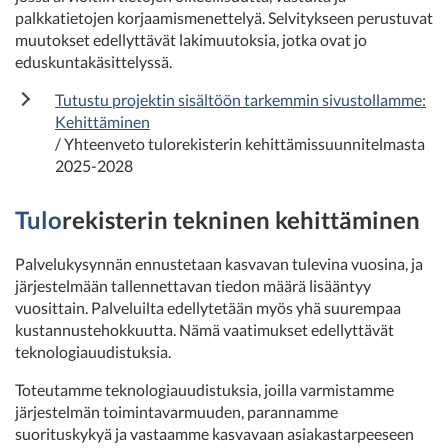
palkkatietojen korjaamismenettelyä. Selvitykseen perustuvat
muutokset edellyttävät lakimuutoksia, jotka ovat jo
eduskuntakäsittelyssä.
Tutustu projektin sisältöön tarkemmin sivustollamme:
Kehittäminen
/ Yhteenveto tulorekisterin kehittämissuunnitelmasta
2025-2028
Tulo
rekisterin tekninen kehittäminen
Palvelukysynnän ennustetaan kasvavan tulevina vuosina, ja
järjestelmään tallennettavan tiedon määrä lisääntyy
vuosittain. Palveluilta edellytetään myös yhä suurempaa
kustannustehokkuutta. Nämä vaatimukset edellyttävät
teknologiauudistuksia.
Toteutamme teknologiauudistuksia, joilla varmistamme
järjestelmän toimintavarmuuden, parannamme
suorituskykyä ja vastaamme kasvavaan asiakastarpeeseen