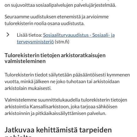
on sujuvoittaa sosiaalipalvelujen palvelujärjestelmää.
Seuraamme uudistuksen etenemistä ja arvioimme
tulorekisterin roolia osana uudistusta.
Lisää tietoa:
Sosiaaliturvauudistus - Sosiaali- ja
terveysministeriö
(stm.fi)
Tulorekisterin tietojen arkistoratkaisujen
valmisteleminen
Tulorekisterin tiedot säilytetään pääsääntöisesti kymmenen
vuotta, minkä jälkeen ne joko tuhotaan tai arkistoidaan
arkistolain mukaisesti.
Valmistelemme suunnittelukaudella tulorekisterin tietojen
arkistointia Kansallisarkistoon, joka tarjoaa sähköisen
arkistoinnin ja pitkäaikaissäilyttämisen palvelun.
Jatkuvaa kehittämistä tarpeiden