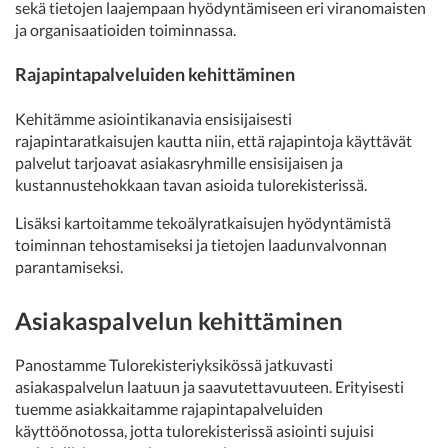
sekä tietojen laajempaan hyödyntämiseen eri viranomaisten
ja organisaatioiden toiminnassa.
Rajapintapalveluiden kehittäminen
Kehitämme asiointikanavia ensisijaisesti
rajapintaratkaisujen kautta niin, että rajapintoja käyttävät
palvelut tarjoavat asiakasryhmille ensisijaisen ja
kustannustehokkaan tavan asioida tulorekisterissä.
Lisäksi kartoitamme tekoälyratkaisujen hyödyntämistä
toiminnan tehostamiseksi ja tietojen laadunvalvonnan
parantamiseksi.
Asiakaspalvelun kehittäminen
Panostamme Tulorekisteriyksikössä jatkuvasti
asiakaspalvelun laatuun ja saavutettavuuteen. Erityisesti
tuemme asiakkaitamme rajapintapalveluiden
käyttöönotossa, jotta tulorekisterissä asiointi sujuisi