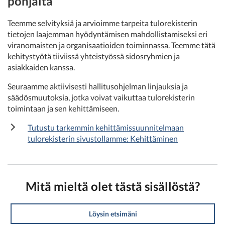
pohjalta
Teemme selvityksiä ja arvioimme tarpeita tulorekisterin
tietojen laajemman hyödyntämisen mahdollistamiseksi eri
viranomaisten ja organisaatioiden toiminnassa. Teemme tätä
kehitystyötä tiiviissä yhteistyössä sidosryhmien ja
asiakkaiden kanssa.
Seuraamme aktiivisesti hallitusohjelman linjauksia ja
säädösmuutoksia, jotka voivat vaikuttaa tulorekisterin
toimintaan ja sen kehittämiseen.
Tutustu tarkemmin kehittämissuunnitelmaan
tulorekisterin sivustollamme: Kehittäminen
Mitä mieltä olet tästä sisällöstä?
Löysin etsimäni