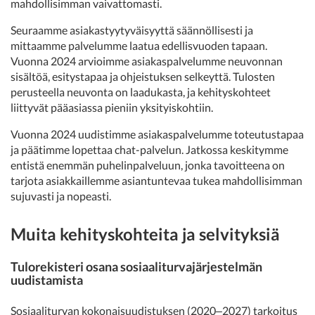
mahdollisimman vaivattomasti.
Seuraamme asiakastyytyväisyyttä säännöllisesti ja
mittaamme palvelumme laatua edellisvuoden tapaan.
Vuonna 2024 arvioimme asiakaspalvelumme neuvonnan
sisältöä, esitystapaa ja ohjeistuksen selkeyttä. Tulosten
perusteella neuvonta on laadukasta, ja kehityskohteet
liittyvät pääasiassa pieniin yksityiskohtiin.
Vuonna 2024 uudistimme asiakaspalvelumme toteutustapaa
ja päätimme lopettaa chat-palvelun. Jatkossa keskitymme
entistä enemmän puhelinpalveluun, jonka tavoitteena on
tarjota asiakkaillemme asiantuntevaa tukea mahdollisimman
sujuvasti ja nopeasti.
Muita kehityskohteita ja selvityksiä
Tulorekisteri osana sosiaaliturvajärjestelmän
uudistamista
Sosiaaliturvan kokonaisuudistuksen (2020‒2027) tarkoitus