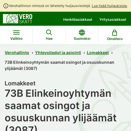
Verohallinnon nimissä on lähetetty huijausviestejä.
Lue lisää huijauksista
.
Siirry
Siirry
Henkilöasiakkaat
Yritysasiakkaat
suoraan
koko
sisältöön
sivuston
hakuun
Valikko
Hae
Suomeksi
OmaVero
Verohallinto
Yhteystiedot ja asiointi
Lomakkeet
73B Elinkeinoyhtymän saamat osingot ja osuuskunnan
ylijäämät (3087)
Lomakkeet
73B Elinkeinoyhtymän
saamat osingot ja
osuuskunnan ylijäämät
(3087)