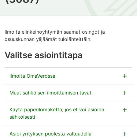
Ilmoita elinkeinoyhtymän saamat osingot ja
osuuskunnan ylijäämät tulolähteittäin.
Valitse asiointitapa
Ilmoita OmaVerossa
Anna tiedot OmaVerossa osana veroilmoitusta.
Muut sähköisen ilmoittamisen tavat
Siirry OmaVeroon
Voit ilmoittaa tiedot sähköisesti myös
Käytä paperilomaketta, jos et voi asioida
sähköisesti
tiedostona Ilmoitin.fi-palvelussa
.
Jos ilmoitat paperilomakkeella, palautusosoite on
Asioi yrityksen puolesta valtuudella