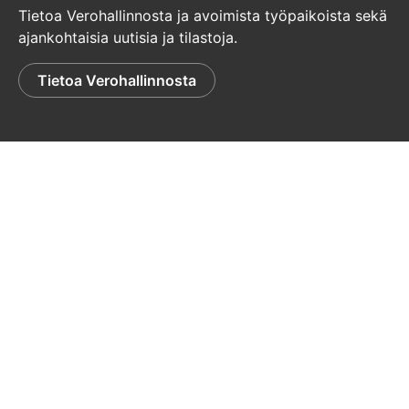
Tietoa Verohallinnosta ja avoimista työpaikoista sekä
ajankohtaisia uutisia ja tilastoja.
Tietoa Verohallinnosta
© Verohallinto
Tietosuoja
Palaute
Saavutettavuusseloste
Tulosta