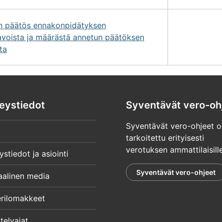
on päätös ennakonpidätyksen
avoista ja määrästä annetun päätöksen
ta
eystiedot
Syventävät vero-oh
Syventävät vero-ohjeet o
tarkoitettu erityisesti
verotuksen ammattilaisille
ystiedot ja asiointi
Syventävät vero-ohjeet
aalinen media
rilomakkeet
telyajat