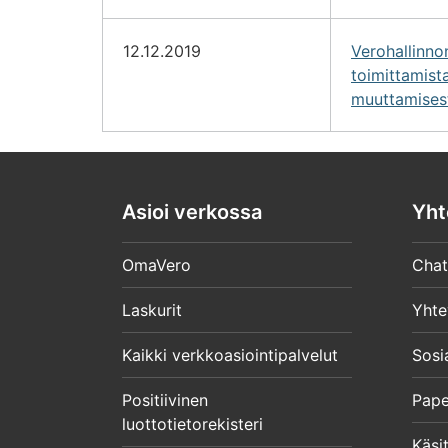
12.12.2019
Verohallinn
toimittamist
muuttamises
Asioi verkossa
Yht
OmaVero
Chat
Laskurit
Yhte
Kaikki verkkoasiointipalvelut
Sosi
Positiivinen
Pape
luottotietorekisteri
Käsit