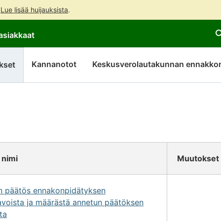
.
Lue lisää huijauksista
.
Siirry
Siirry
asiakkaat
suoraan
koko
sisältöön
sivuston
hakuun
Kannanotot
Keskusverolautakunnan ennakkor
kset
 nimi
Muutokset
on päätös ennakonpidätyksen
avoista ja määrästä annetun päätöksen
ta