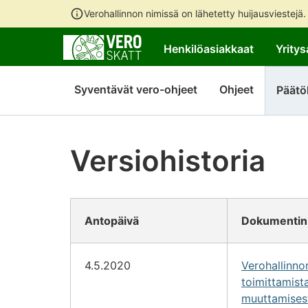
Verohallinnon nimissä on lähetetty huijausviestejä
Henkilöasiakkaat
Yritys
Syventävät vero-ohjeet
Ohjeet
Päätö
Versiohistoria
Antopäivä
Dokumentin
4.5.2020
Verohallinn
toimittamist
muuttamises