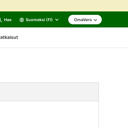
Hae
Suomeksi (FI)
OmaVero
atkaisut