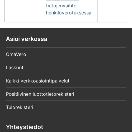
tietojenvaihto
henkilöverotuksessa
Asioi verkossa
OmaVero
Laskurit
Kaikki verkkoasiointipalvelut
Positiivinen luottotietorekisteri
Tulorekisteri
Yhteystiedot