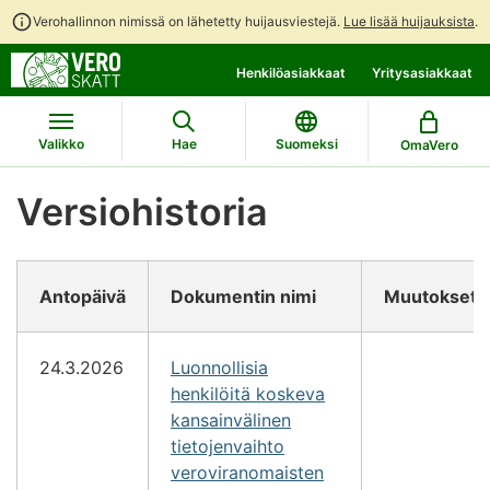
Verohallinnon nimissä on lähetetty huijausviestejä.
Lue lisää huijauksista
.
Siirry
Siirry
Henkilöasiakkaat
Yritysasiakkaat
suoraan
koko
sisältöön
sivuston
hakuun
Valikko
Hae
Suomeksi
OmaVero
Versiohistoria
Antopäivä
Dokumentin nimi
Muutokset
24.3.2026
Luonnollisia
henkilöitä koskeva
kansainvälinen
tietojenvaihto
veroviranomaisten