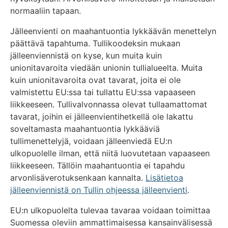
normaaliin tapaan.
Jälleenvienti on maahantuontia lykkäävän menettelyn
päättävä tapahtuma. Tullikoodeksin mukaan
jälleenviennistä on kyse, kun muita kuin
unionitavaroita viedään unionin tullialueelta. Muita
kuin unionitavaroita ovat tavarat, joita ei ole
valmistettu EU:ssa tai tullattu EU:ssa vapaaseen
liikkeeseen. Tullivalvonnassa olevat tullaamattomat
tavarat, joihin ei jälleenvientihetkellä ole lakattu
soveltamasta maahantuontia lykkääviä
tullimenettelyjä, voidaan jälleenviedä EU:n
ulkopuolelle ilman, että niitä luovutetaan vapaaseen
liikkeeseen. Tällöin maahantuontia ei tapahdu
arvonlisäverotuksenkaan kannalta.
Lisätietoa
jälleenviennistä on Tullin ohjeessa jälleenvienti
.
EU:n ulkopuolelta tulevaa tavaraa voidaan toimittaa
Suomessa oleviin ammattimaisessa kansainvälisessä