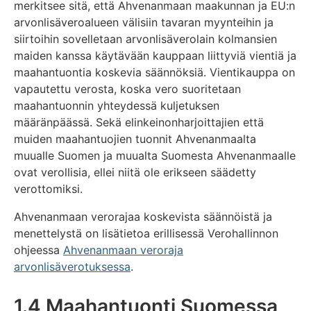
merkitsee sitä, että Ahvenanmaan maakunnan ja EU:n
arvonlisäveroalueen välisiin tavaran myynteihin ja
siirtoihin sovelletaan arvonlisäverolain kolmansien
maiden kanssa käytävään kauppaan liittyviä vientiä ja
maahantuontia koskevia säännöksiä. Vientikauppa on
vapautettu verosta, koska vero suoritetaan
maahantuonnin yhteydessä kuljetuksen
määränpäässä. Sekä elinkeinonharjoittajien että
muiden maahantuojien tuonnit Ahvenanmaalta
muualle Suomen ja muualta Suomesta Ahvenanmaalle
ovat verollisia, ellei niitä ole erikseen säädetty
verottomiksi.
Ahvenanmaan verorajaa koskevista säännöistä ja
menettelystä on lisätietoa erillisessä Verohallinnon
ohjeessa
Ahvenanmaan veroraja
arvonlisäverotuksessa
.
1.4 Maahantuonti Suomessa