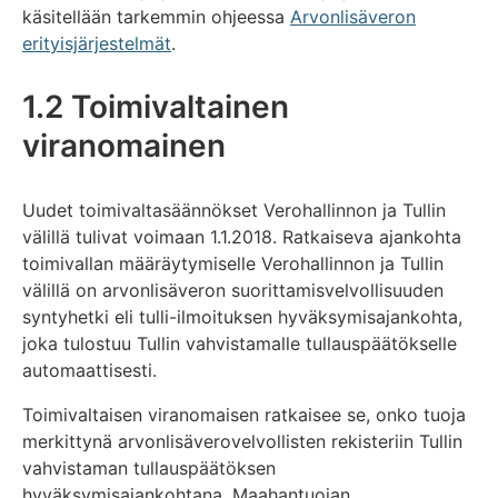
käsitellään tarkemmin ohjeessa
Arvonlisäveron
erityisjärjestelmät
.
1.2 Toimivaltainen
viranomainen
Uudet toimivaltasäännökset Verohallinnon ja Tullin
välillä tulivat voimaan 1.1.2018. Ratkaiseva ajankohta
toimivallan määräytymiselle Verohallinnon ja Tullin
välillä on arvonlisäveron suorittamisvelvollisuuden
syntyhetki eli tulli-ilmoituksen hyväksymisajankohta,
joka tulostuu Tullin vahvistamalle tullauspäätökselle
automaattisesti.
Toimivaltaisen viranomaisen ratkaisee se, onko tuoja
merkittynä arvonlisäverovelvollisten rekisteriin Tullin
vahvistaman tullauspäätöksen
hyväksymisajankohtana. Maahantuojan