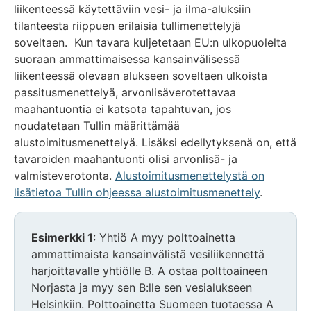
liikenteessä käytettäviin vesi- ja ilma-aluksiin
tilanteesta riippuen erilaisia tullimenettelyjä
soveltaen. Kun tavara kuljetetaan EU:n ulkopuolelta
suoraan ammattimaisessa kansainvälisessä
liikenteessä olevaan alukseen soveltaen ulkoista
passitusmenettelyä, arvonlisäverotettavaa
maahantuontia ei katsota tapahtuvan, jos
noudatetaan Tullin määrittämää
alustoimitusmenettelyä. Lisäksi edellytyksenä on, että
tavaroiden maahantuonti olisi arvonlisä- ja
valmisteverotonta.
Alustoimitusmenettelystä on
lisätietoa Tullin ohjeessa alustoimitusmenettely
.
Esimerkki 1
: Yhtiö A myy polttoainetta
ammattimaista kansainvälistä vesiliikennettä
harjoittavalle yhtiölle B. A ostaa polttoaineen
Norjasta ja myy sen B:lle sen vesialukseen
Helsinkiin. Polttoainetta Suomeen tuotaessa A