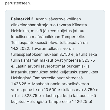
perusteeseen.
Esimerkki 2
: Arvonlisäverovelvollinen
elinkeinonharjoittaja tuo tavaraa Kiinasta
Helsinkiin, minkä jälkeen kuljetus jatkuu
lopulliseen määräpaikkaan Tampereelle.
Tullauspäätöksessä oleva tullauspäivä on
14.2.2022. Tavaran tullausarvo on
tullauspäätöksen mukaan 8.750 e ja tullit sekä
tullin kantamat maksut ovat yhteensä 323,75
e. Lastin arvonlisäverottomat purkamis- ja
lastauskustannukset sekä kuljetuskustannukset
Helsingistä Tampereelle ovat yhteensä
1.426,25 e. Maahantuonnin arvonlisäveron
veron peruste on 10.500 e (tullausarvo 8.750 e
+ tullit 323,75 e + lastin purku ja lastaus sekä
kuljetus Helsingistä Tampereelle 1.426,25 e)