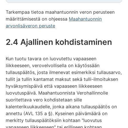
Tarkempaa tietoa maahantuonnin veron perusteen
määrittämisestä on ohjeessa
Maahantuonnin
arvonlisäveron peruste
2.4 Ajallinen kohdistaminen
Kun tuotu tavara on luovutettu vapaaseen
liikkeeseen, verovelvollisella on käytössään
tullauspäätös, josta ilmenevat esimerkiksi tullausarvo,
tullit ja tullin kantamat maksut sekä tulli-ilmoituksen
hyväksymispäivä että vapaaseen liikkeeseen
luovutuspäivä. Maahantuonnista Verohallinnolle
suoritettava vero kohdistetaan sille
kalenterikuukaudelle, jonka aikana tullauspäätös on
annettu (AVL 135 a §). Kyseinen päivämäärä on
merkitty tullauspäätöksiin kohtaan "luovutus
vapaaseen liikkeeseen" tai erilliseen kohtaan