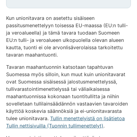
Kun unionitavara on asetettu sisäiseen
passitusmenettelyyn toisessa EU-maassa (EU:n tulli-
ja veroalueella) ja tämä tavara tuodaan Suomeen
EU:n tulli- ja veroalueen ulkopuolella olevan alueen
kautta, tuonti ei ole arvonlisäverolaissa tarkoitettu
tavaran maahantuonti.
Tavaran maahantuonnin katsotaan tapahtuvan
Suomessa myös silloin, kun muut kuin unionitavarat
ovat Suomessa sisäisessä jalostusmenettelyssä,
tullivarastointimenettelyssä tai väliaikaisessa
maahantuonnissa kokonaan tuontitullitta ja niihin
sovelletaan tullilainsäädännön vastaavien tavaroiden
käyttöä koskevia säännöksiä ja ei-unionitavarasta
tulee unionitavara.
Tullin menettelyistä on lisätietoa
Tullin nettisivuilla (Tuonnin tullimenettelyt)
.