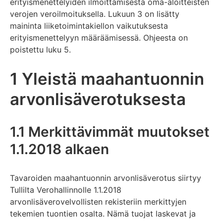
erityismenettelyiden ilmoittamisesta oma-aloitteisten
verojen veroilmoituksella. Lukuun 3 on lisätty
maininta liiketoimintakiellon vaikutuksesta
erityismenettelyyn määräämisessä. Ohjeesta on
poistettu luku 5.
1 Yleistä maahantuonnin
arvonlisäverotuksesta
1.1 Merkittävimmät muutokset
1.1.2018 alkaen
Tavaroiden maahantuonnin arvonlisäverotus siirtyy
Tullilta Verohallinnolle 1.1.2018
arvonlisäverovelvollisten rekisteriin merkittyjen
tekemien tuontien osalta. Nämä tuojat laskevat ja