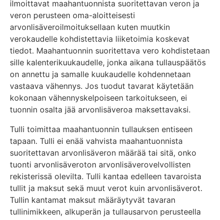
ilmoittavat maahantuonnista suoritettavan veron ja
veron perusteen oma-aloitteisesti
arvonlisäveroilmoituksellaan kuten muutkin
verokaudelle kohdistettavia liiketoimia koskevat
tiedot. Maahantuonnin suoritettava vero kohdistetaan
sille kalenterikuukaudelle, jonka aikana tullauspäätös
on annettu ja samalle kuukaudelle kohdennetaan
vastaava vähennys. Jos tuodut tavarat käytetään
kokonaan vähennyskelpoiseen tarkoitukseen, ei
tuonnin osalta jää arvonlisäveroa maksettavaksi.
Tulli toimittaa maahantuonnin tullauksen entiseen
tapaan. Tulli ei enää vahvista maahantuonnista
suoritettavan arvonlisäveron määrää tai sitä, onko
tuonti arvonlisäveroton arvonlisäverovelvollisten
rekisterissä olevilta. Tulli kantaa edelleen tavaroista
tullit ja maksut sekä muut verot kuin arvonlisäverot.
Tullin kantamat maksut määräytyvät tavaran
tullinimikkeen, alkuperän ja tullausarvon perusteella