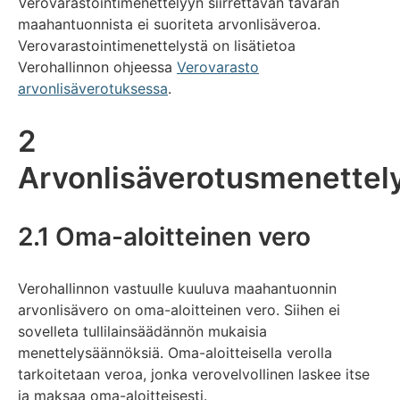
Verovarastointimenettelyyn siirrettävän tavaran
maahantuonnista ei suoriteta arvonlisäveroa.
Verovarastointimenettelystä on lisätietoa
Verohallinnon ohjeessa
Verovarasto
arvonlisäverotuksessa
.
2
Arvonlisäverotusmenettel
2.1 Oma-aloitteinen vero
Verohallinnon vastuulle kuuluva maahantuonnin
arvonlisävero on oma-aloitteinen vero. Siihen ei
sovelleta tullilainsäädännön mukaisia
menettelysäännöksiä. Oma-aloitteisella verolla
tarkoitetaan veroa, jonka verovelvollinen laskee itse
ja maksaa oma-aloitteisesti.