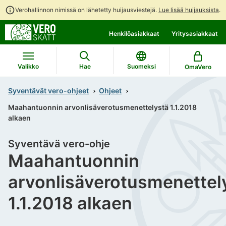
Verohallinnon nimissä on lähetetty huijausviestejä.
Lue lisää huijauksista
.
Siirry
Siirry
Henkilöasiakkaat
Yritysasiakkaat
suoraan
koko
sisältöön
sivuston
hakuun
Valikko
Hae
Suomeksi
OmaVero
Syventävät vero-ohjeet
Ohjeet
Maahantuonnin arvonlisäverotusmenettelystä 1.1.2018
alkaen
Syventävä vero-ohje
Maahantuonnin
arvonlisäverotusmenettel
1.1.2018 alkaen