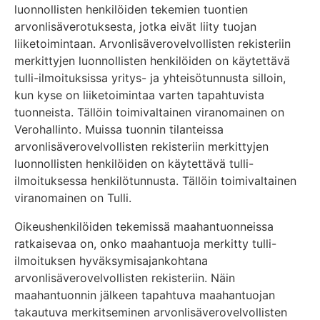
luonnollisten henkilöiden tekemien tuontien
arvonlisäverotuksesta, jotka eivät liity tuojan
liiketoimintaan. Arvonlisäverovelvollisten rekisteriin
merkittyjen luonnollisten henkilöiden on käytettävä
tulli-ilmoituksissa yritys- ja yhteisötunnusta silloin,
kun kyse on liiketoimintaa varten tapahtuvista
tuonneista. Tällöin toimivaltainen viranomainen on
Verohallinto. Muissa tuonnin tilanteissa
arvonlisäverovelvollisten rekisteriin merkittyjen
luonnollisten henkilöiden on käytettävä tulli-
ilmoituksessa henkilötunnusta. Tällöin toimivaltainen
viranomainen on Tulli.
Oikeushenkilöiden tekemissä maahantuonneissa
ratkaisevaa on, onko maahantuoja merkitty tulli-
ilmoituksen hyväksymisajankohtana
arvonlisäverovelvollisten rekisteriin. Näin
maahantuonnin jälkeen tapahtuva maahantuojan
takautuva merkitseminen arvonlisäverovelvollisten