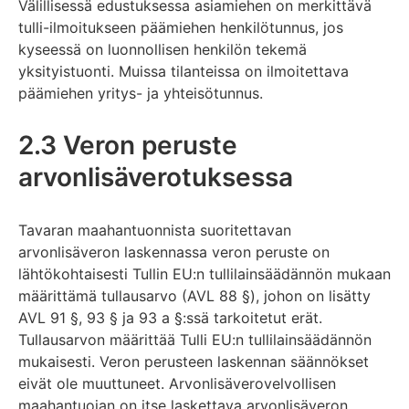
Välillisessä edustuksessa asiamiehen on merkittävä
tulli-ilmoitukseen päämiehen henkilötunnus, jos
kyseessä on luonnollisen henkilön tekemä
yksityistuonti. Muissa tilanteissa on ilmoitettava
päämiehen yritys- ja yhteisötunnus.
2.3 Veron peruste
arvonlisäverotuksessa
Tavaran maahantuonnista suoritettavan
arvonlisäveron laskennassa veron peruste on
lähtökohtaisesti Tullin EU:n tullilainsäädännön mukaan
määrittämä tullausarvo (AVL 88 §), johon on lisätty
AVL 91 §, 93 § ja 93 a §:ssä tarkoitetut erät.
Tullausarvon määrittää Tulli EU:n tullilainsäädännön
mukaisesti. Veron perusteen laskennan säännökset
eivät ole muuttuneet. Arvonlisäverovelvollisen
maahantuojan on itse laskettava arvonlisäveron