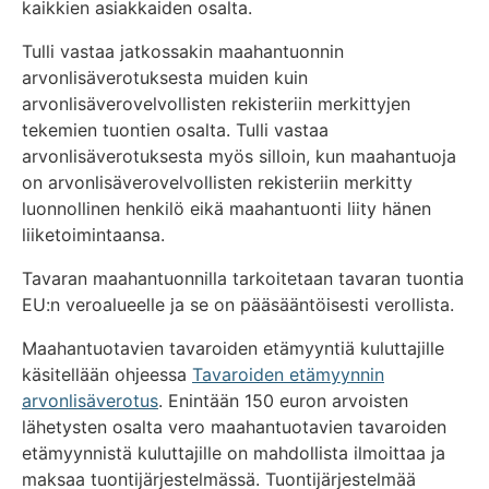
kaikkien asiakkaiden osalta.
Tulli vastaa jatkossakin maahantuonnin
arvonlisäverotuksesta muiden kuin
arvonlisäverovelvollisten rekisteriin merkittyjen
tekemien tuontien osalta. Tulli vastaa
arvonlisäverotuksesta myös silloin, kun maahantuoja
on arvonlisäverovelvollisten rekisteriin merkitty
luonnollinen henkilö eikä maahantuonti liity hänen
liiketoimintaansa.
Tavaran maahantuonnilla tarkoitetaan tavaran tuontia
EU:n veroalueelle ja se on pääsääntöisesti verollista.
Maahantuotavien tavaroiden etämyyntiä kuluttajille
käsitellään ohjeessa
Tavaroiden etämyynnin
arvonlisäverotus
. Enintään 150 euron arvoisten
lähetysten osalta vero maahantuotavien tavaroiden
etämyynnistä kuluttajille on mahdollista ilmoittaa ja
maksaa tuontijärjestelmässä. Tuontijärjestelmää