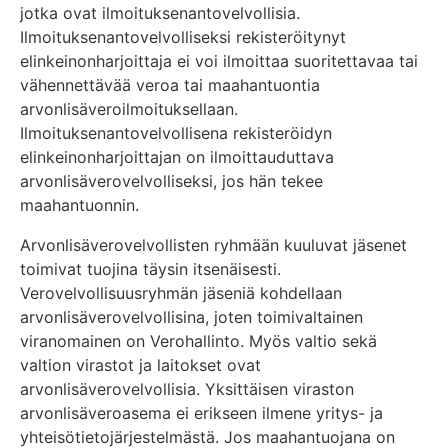
jotka ovat ilmoituksenantovelvollisia.
Ilmoituksenantovelvolliseksi rekisteröitynyt
elinkeinonharjoittaja ei voi ilmoittaa suoritettavaa tai
vähennettävää veroa tai maahantuontia
arvonlisäveroilmoituksellaan.
Ilmoituksenantovelvollisena rekisteröidyn
elinkeinonharjoittajan on ilmoittauduttava
arvonlisäverovelvolliseksi, jos hän tekee
maahantuonnin.
Arvonlisäverovelvollisten ryhmään kuuluvat jäsenet
toimivat tuojina täysin itsenäisesti.
Verovelvollisuusryhmän jäseniä kohdellaan
arvonlisäverovelvollisina, joten toimivaltainen
viranomainen on Verohallinto. Myös valtio sekä
valtion virastot ja laitokset ovat
arvonlisäverovelvollisia. Yksittäisen viraston
arvonlisäveroasema ei erikseen ilmene yritys- ja
yhteisötietojärjestelmästä. Jos maahantuojana on