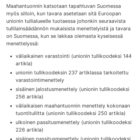
Maahantuonnin katsotaan tapahtuvan Suomessa
myös silloin, kun tavara asetetaan sitä Euroopan
unionin tullialueelle tuotaessa johonkin seuraavista
tullilainsäädännön mukaisista menettelyistä ja tavara
on Suomessa, kun se lakkaa olemasta kyseisessä
menettelyssä:
väliaikainen varastointi (unionin tullikoodeksi 144
artikla)
unionin tullikoodeksin 237 artiklassa tarkoitettu
varastointimenettely
sisäinen jalostusmenettely (unionin tullikoodeksi
256 artikla)
väliaikaisen maahantuonnin menettely kokonaan
tuontitullitta (unionin tullikoodeksi 250 artikla)
ulkoinen passitusmenettely (unionin tullikoodeksi
226 artikla)
sisäinen passitusmenettely (unionin tullikoodeksi