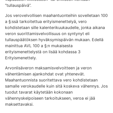
”tullauspäivä”.
Jos verovelvollisen maahantuonteihin sovelletaan 100
a §:ssä tarkoitettua erityismenettelyä, vero
kohdistetaan sille kalenterikuukaudelle, jonka aikana
veron suorittamisvelvollisuus on syntynyt eli
tullauspäätöksen hyväksymispäivän mukaan. Edellä
mainittua AVL 100 a §:n mukaisesta
erityismenettelystä on lisää kohdassa 3
Erityismenettely.
Arvonlisäveron maksamisvelvoitteen ja veron
vähentämisen ajankohdat ovat yhtenevät.
Maahantuonnista suoritettava vero kohdistetaan
samalle verokaudelle kuin sitä koskeva vähennys. Jos
tuodut tavarat käytetään kokonaan
vähennyskelpoiseen tarkoitukseen, veroa ei jää
maksettavaksi.