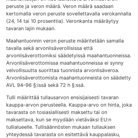
peruste ja veron määrä. Veron määrä saadaan
kertomalla veron peruste sovellettavalla verokannalla
(24, 14 tai 10 prosenttia). Veronkanta määräytyy
tavaran lajin mukaan.
Maahantuonnin veron peruste määritetään samalla
tavalla sekä arvonlisäverollisissa että
arvonlisäverottomiksi säädetyissä maahantuonneissa.
Arvonlisäverottomissa maahantuonneissa ei synny
velvollisuutta suorittaa tuonnista arvonlisäveroa.
Arvonlisäverottomista maahantuonneista on säädetty
AVL 94–96 §:issä sekä 72 h §:ssä.
Tulli määrittää tullausarvon ensisijaisesti tavaran
kauppa-arvon perusteella. Kauppa-arvo on hinta, joka
tavarasta on tosiasiallisesti maksettu tai on
maksettava, kun se myydään vietäväksi EU:n
tullialueelle. Tullisäännösten mukaan tullauksen
yhteydessä tavarasta on esitettävä kauppalasku,