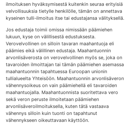
ilmoituksen hyväksymisestä kuitenkin seuraa erityisiä
velvollisuuksia tietylle henkilölle, tämän on annettava
kyseinen tulli-ilmoitus itse tai edustajansa välityksellä.
Jos edustaja toimii omissa nimissään päämiehen
lukuun, kyse on välillisestä edustuksesta.
Verovelvollinen on silloin tavaran maahantuoja eli
päämies eikä välillinen edustaja. Maahantuonnin
arvonlisäverosta on verovelvollinen myös se, joka on
tavaroiden ilmoittajan tai tämän päämiehen asemassa
maahantuonnin tapahtuessa Euroopan unionin
tullialueelta Yhteisöön. Maahantuonnin arvonlisäveron
vähennysoikeus on vain päämiehellä eli tavaroiden
maahantuojalla. Maahantuonnista suoritettava vero
sekä veron peruste ilmoitetaan päämiehen
arvonlisäveroilmoituksella, kuten tätä vastaava
vähennys silloin kuin tuonti on tapahtunut
vähennykseen oikeuttavaan käyttöön.