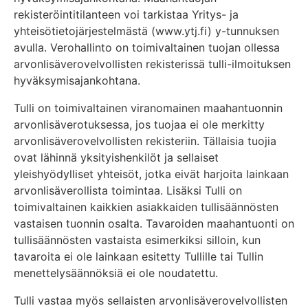
rekisteröintitilanteen voi tarkistaa Yritys- ja
yhteisötietojärjestelmästä (www.ytj.fi) y-tunnuksen
avulla. Verohallinto on toimivaltainen tuojan ollessa
arvonlisäverovelvollisten rekisterissä tulli-ilmoituksen
hyväksymisajankohtana.
Tulli on toimivaltainen viranomainen maahantuonnin
arvonlisäverotuksessa, jos tuojaa ei ole merkitty
arvonlisäverovelvollisten rekisteriin. Tällaisia tuojia
ovat lähinnä yksityishenkilöt ja sellaiset
yleishyödylliset yhteisöt, jotka eivät harjoita lainkaan
arvonlisäverollista toimintaa. Lisäksi Tulli on
toimivaltainen kaikkien asiakkaiden tullisäännösten
vastaisen tuonnin osalta. Tavaroiden maahantuonti on
tullisäännösten vastaista esimerkiksi silloin, kun
tavaroita ei ole lainkaan esitetty Tullille tai Tullin
menettelysäännöksiä ei ole noudatettu.
Tulli vastaa myös sellaisten arvonlisäverovelvollisten