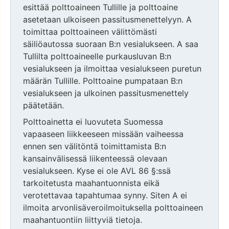
esittää polttoaineen Tullille ja polttoaine
asetetaan ulkoiseen passitusmenettelyyn. A
toimittaa polttoaineen välittömästi
säiliöautossa suoraan B:n vesialukseen. A saa
Tullilta polttoaineelle purkausluvan B:n
vesialukseen ja ilmoittaa vesialukseen puretun
määrän Tullille. Polttoaine pumpataan B:n
vesialukseen ja ulkoinen passitusmenettely
päätetään.
Polttoainetta ei luovuteta Suomessa
vapaaseen liikkeeseen missään vaiheessa
ennen sen välitöntä toimittamista B:n
kansainvälisessä liikenteessä olevaan
vesialukseen. Kyse ei ole AVL 86 §:ssä
tarkoitetusta maahantuonnista eikä
verotettavaa tapahtumaa synny. Siten A ei
ilmoita arvonlisäveroilmoituksella polttoaineen
maahantuontiin liittyviä tietoja.