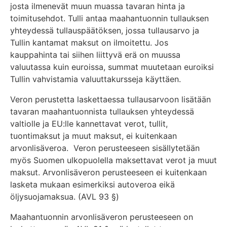
josta ilmenevät muun muassa tavaran hinta ja
toimitusehdot. Tulli antaa maahantuonnin tullauksen
yhteydessä tullauspäätöksen, jossa tullausarvo ja
Tullin kantamat maksut on ilmoitettu. Jos
kauppahinta tai siihen liittyvä erä on muussa
valuutassa kuin euroissa, summat muutetaan euroiksi
Tullin vahvistamia valuuttakursseja käyttäen.
Veron perustetta laskettaessa tullausarvoon lisätään
tavaran maahantuonnista tullauksen yhteydessä
valtiolle ja EU:lle kannettavat verot, tullit,
tuontimaksut ja muut maksut, ei kuitenkaan
arvonlisäveroa. Veron perusteeseen sisällytetään
myös Suomen ulkopuolella maksettavat verot ja muut
maksut. Arvonlisäveron perusteeseen ei kuitenkaan
lasketa mukaan esimerkiksi autoveroa eikä
öljysuojamaksua. (AVL 93 §)
Maahantuonnin arvonlisäveron perusteeseen on