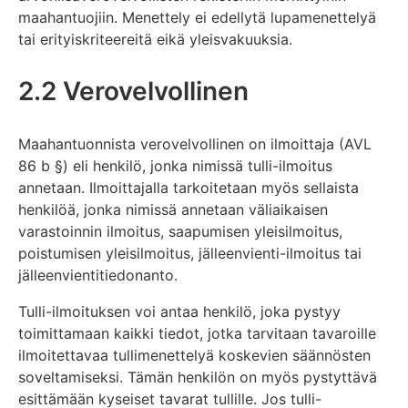
maahantuojiin. Menettely ei edellytä lupamenettelyä
tai erityiskriteereitä eikä yleisvakuuksia.
2.2 Verovelvollinen
Maahantuonnista verovelvollinen on ilmoittaja (AVL
86 b §) eli henkilö, jonka nimissä tulli-ilmoitus
annetaan. Ilmoittajalla tarkoitetaan myös sellaista
henkilöä, jonka nimissä annetaan väliaikaisen
varastoinnin ilmoitus, saapumisen yleisilmoitus,
poistumisen yleisilmoitus, jälleenvienti-ilmoitus tai
jälleenvientitiedonanto.
Tulli-ilmoituksen voi antaa henkilö, joka pystyy
toimittamaan kaikki tiedot, jotka tarvitaan tavaroille
ilmoitettavaa tullimenettelyä koskevien säännösten
soveltamiseksi. Tämän henkilön on myös pystyttävä
esittämään kyseiset tavarat tullille. Jos tulli-