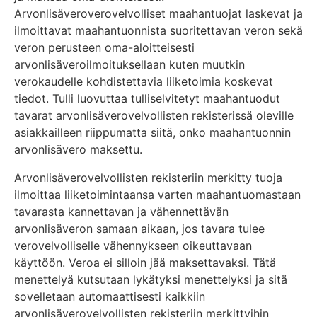
Arvonlisäveroverovelvolliset maahantuojat laskevat ja
ilmoittavat maahantuonnista suoritettavan veron sekä
veron perusteen oma-aloitteisesti
arvonlisäveroilmoituksellaan kuten muutkin
verokaudelle kohdistettavia liiketoimia koskevat
tiedot. Tulli luovuttaa tulliselvitetyt maahantuodut
tavarat arvonlisäverovelvollisten rekisterissä oleville
asiakkailleen riippumatta siitä, onko maahantuonnin
arvonlisävero maksettu.
Arvonlisäverovelvollisten rekisteriin merkitty tuoja
ilmoittaa liiketoimintaansa varten maahantuomastaan
tavarasta kannettavan ja vähennettävän
arvonlisäveron samaan aikaan, jos tavara tulee
verovelvolliselle vähennykseen oikeuttavaan
käyttöön. Veroa ei silloin jää maksettavaksi. Tätä
menettelyä kutsutaan lykätyksi menettelyksi ja sitä
sovelletaan automaattisesti kaikkiin
arvonlisäverovelvollisten rekisteriin merkittyihin