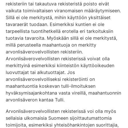
rekisteriin tai takautuva rekisteristä poisto eivät
vaikuta toimivaltaisen viranomaisen määräytymiseen.
Sillä ei ole merkitystä, mihin käyttöön yksittäiset
tavaraerät tuodaan. Esimerkiksi kuntien ei ole
tarpeellista tuontihetkellä erotella eri tarkoituksiin
tuotavia tavaroita. Myöskään sillä ei ole merkitystä,
millä perusteella maahantuoja on merkitty
arvonlisäverovelvollisten rekisteriin.
Arvonlisäverovelvollisten rekisterissä voivat olla
merkittyinä esimerkiksi kiinteistön käyttöoikeuden
luovuttajat tai alkutuottajat. Jos
arvonlisäverovelvolliseksi rekisteröinti on
maahantuontia koskevan tulli-ilmoituksen
hyväksymisajankohtana vasta vireillä, maahantuonnin
arvonlisäveron kantaa Tulli.
Arvonlisäverovelvollisten rekisterissä voi olla myös
sellaisia ulkomaisia Suomeen sijoittautumattomia
toimijoita, esimerkiksi yhteisöhankintojen suorittajia,