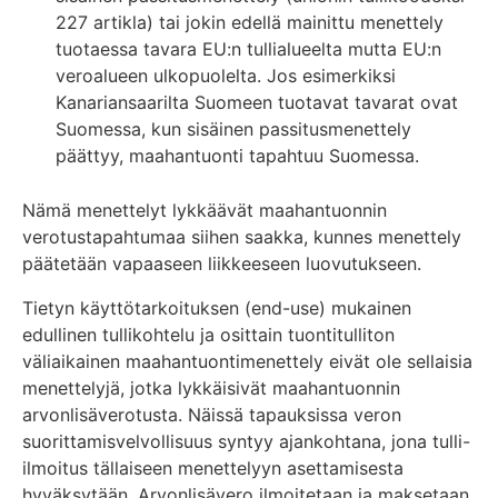
227 artikla) tai jokin edellä mainittu menettely
tuotaessa tavara EU:n tullialueelta mutta EU:n
veroalueen ulkopuolelta. Jos esimerkiksi
Kanariansaarilta Suomeen tuotavat tavarat ovat
Suomessa, kun sisäinen passitusmenettely
päättyy, maahantuonti tapahtuu Suomessa.
Nämä menettelyt lykkäävät maahantuonnin
verotustapahtumaa siihen saakka, kunnes menettely
päätetään vapaaseen liikkeeseen luovutukseen.
Tietyn käyttötarkoituksen (end-use) mukainen
edullinen tullikohtelu ja osittain tuontitulliton
väliaikainen maahantuontimenettely eivät ole sellaisia
menettelyjä, jotka lykkäisivät maahantuonnin
arvonlisäverotusta. Näissä tapauksissa veron
suorittamisvelvollisuus syntyy ajankohtana, jona tulli-
ilmoitus tällaiseen menettelyyn asettamisesta
hyväksytään. Arvonlisävero ilmoitetaan ja maksetaan