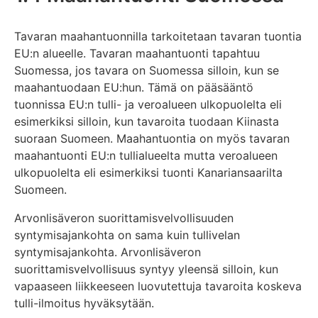
Tavaran maahantuonnilla tarkoitetaan tavaran tuontia
EU:n alueelle. Tavaran maahantuonti tapahtuu
Suomessa, jos tavara on Suomessa silloin, kun se
maahantuodaan EU:hun. Tämä on pääsääntö
tuonnissa EU:n tulli- ja veroalueen ulkopuolelta eli
esimerkiksi silloin, kun tavaroita tuodaan Kiinasta
suoraan Suomeen. Maahantuontia on myös tavaran
maahantuonti EU:n tullialueelta mutta veroalueen
ulkopuolelta eli esimerkiksi tuonti Kanariansaarilta
Suomeen.
Arvonlisäveron suorittamisvelvollisuuden
syntymisajankohta on sama kuin tullivelan
syntymisajankohta. Arvonlisäveron
suorittamisvelvollisuus syntyy yleensä silloin, kun
vapaaseen liikkeeseen luovutettuja tavaroita koskeva
tulli-ilmoitus hyväksytään.