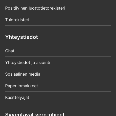
Positiivinen luottotietorekisteri
Tulorekisteri
Yhteystiedot
Chat
Yhteystiedot ja asiointi
Sosiaalinen media
Paperilomakkeet
Käsittelyajat
Syventävät vero-ohjeet