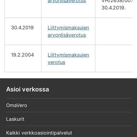
arvonlisäverotus
VH/2638/00.01
30.4.2019.
30.4.2019
Liittymismaksujen
arvonlisäverotus
19.2.2004
Liittymismaksujen
verotus
Asioi verkossa
OmaVero
Laskurit
Kaikki verkkoasiointipalvelut