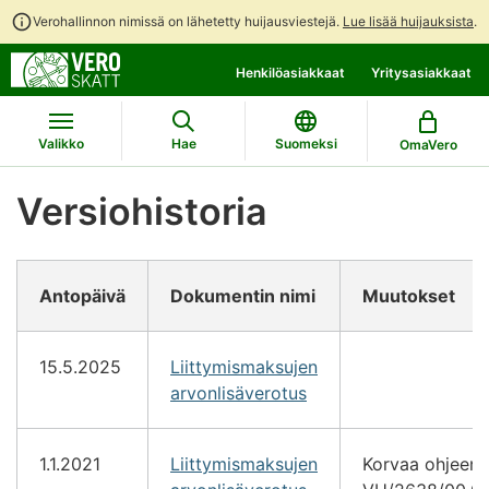
Verohallinnon nimissä on lähetetty huijausviestejä.
Lue lisää huijauksista
.
Siirry
Siirry
Henkilöasiakkaat
Yritysasiakkaat
suoraan
koko
sisältöön
sivuston
hakuun
Valikko
Hae
Suomeksi
OmaVero
Versiohistoria
Antopäivä
Dokumentin nimi
Muutokset
15.5.2025
Liittymismaksujen
arvonlisäverotus
1.1.2021
Liittymismaksujen
Korvaa ohjeen