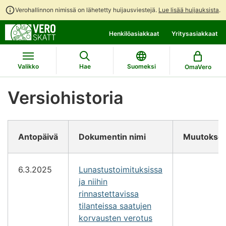
Verohallinnon nimissä on lähetetty huijausviestejä.
Lue lisää huijauksista
.
Siirry
Siirry
Henkilöasiakkaat
Yritysasiakkaat
suoraan
koko
sisältöön
sivuston
hakuun
Valikko
Hae
Suomeksi
OmaVero
Versiohistoria
Antopäivä
Dokumentin nimi
Muutokset
6.3.2025
Lunastustoimituksissa
ja niihin
rinnastettavissa
tilanteissa saatujen
korvausten verotus