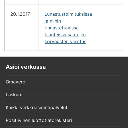
20.1.2017
Lunastustoimituksissa
ja niihin
rinnastettavissa
tilanteissa saatujen
korvausten verotus
Asioi verkossa
OmaVero
Laskurit
Kaikki verkkoasiointipalvelut
Positiivinen luottotietorekisteri