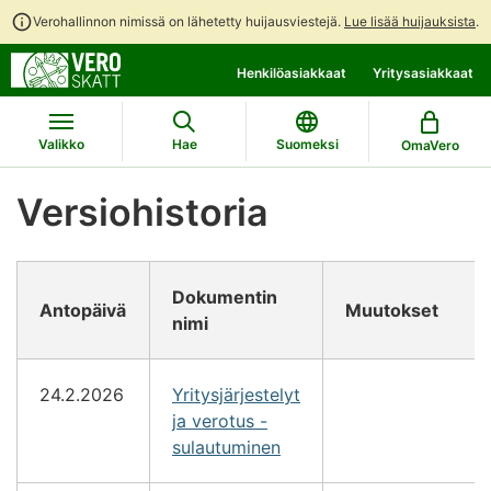
Verohallinnon nimissä on lähetetty huijausviestejä.
Lue lisää huijauksista
.
Siirry
Siirry
Henkilöasiakkaat
Yritysasiakkaat
suoraan
koko
sisältöön
sivuston
hakuun
Valikko
Hae
Suomeksi
OmaVero
Versiohistoria
Dokumentin
Antopäivä
Muutokset
nimi
24.2.2026
Yritysjärjestelyt
ja verotus -
sulautuminen