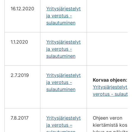
16.12.2020
Yritysjärjestelyt
ja verotus -
sulautuminen
1.1.2020
Yritysjärjestelyt
ja verotus -
sulautuminen
2.7.2019
Yritysjärjestelyt
Korvaa ohjeen:
ja verotus -
Yritysjärjestelyt j
sulautuminen
verotus - sulaut
7.8.2017
Yritysjärjestelyt
Ohjeen veron
ja verotus –
kiertämistä kosk
sulautuminen
lukua on päivitet