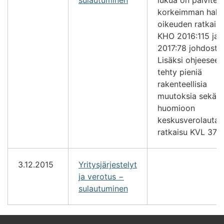
korkeimman halli
oikeuden ratkaisu
KHO 2016:115 ja
2017:78 johdosta.
Lisäksi ohjeeseen
tehty pieniä
rakenteellisia
muutoksia sekä o
huomioon
keskusverolauta
ratkaisu KVL 37/
3.12.2015
Yritysjärjestelyt
ja verotus −
sulautuminen