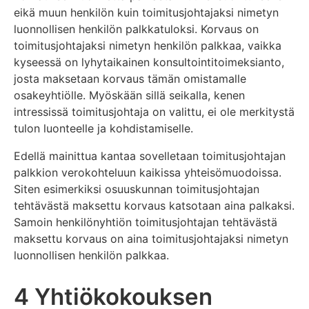
eikä muun henkilön kuin toimitusjohtajaksi nimetyn
luonnollisen henkilön palkkatuloksi. Korvaus on
toimitusjohtajaksi nimetyn henkilön palkkaa, vaikka
kyseessä on lyhytaikainen konsultointitoimeksianto,
josta maksetaan korvaus tämän omistamalle
osakeyhtiölle. Myöskään sillä seikalla, kenen
intressissä toimitusjohtaja on valittu, ei ole merkitystä
tulon luonteelle ja kohdistamiselle.
Edellä mainittua kantaa sovelletaan toimitusjohtajan
palkkion verokohteluun kaikissa yhteisömuodoissa.
Siten esimerkiksi osuuskunnan toimitusjohtajan
tehtävästä maksettu korvaus katsotaan aina palkaksi.
Samoin henkilönyhtiön toimitusjohtajan tehtävästä
maksettu korvaus on aina toimitusjohtajaksi nimetyn
luonnollisen henkilön palkkaa.
4 Yhtiökokouksen