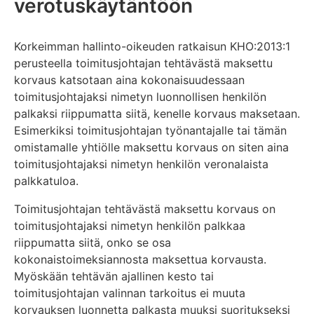
verotuskäytäntöön
Korkeimman hallinto-oikeuden ratkaisun KHO:2013:1
perusteella toimitusjohtajan tehtävästä maksettu
korvaus katsotaan aina kokonaisuudessaan
toimitusjohtajaksi nimetyn luonnollisen henkilön
palkaksi riippumatta siitä, kenelle korvaus maksetaan.
Esimerkiksi toimitusjohtajan työnantajalle tai tämän
omistamalle yhtiölle maksettu korvaus on siten aina
toimitusjohtajaksi nimetyn henkilön veronalaista
palkkatuloa.
Toimitusjohtajan tehtävästä maksettu korvaus on
toimitusjohtajaksi nimetyn henkilön palkkaa
riippumatta siitä, onko se osa
kokonaistoimeksiannosta maksettua korvausta.
Myöskään tehtävän ajallinen kesto tai
toimitusjohtajan valinnan tarkoitus ei muuta
korvauksen luonnetta palkasta muuksi suoritukseksi