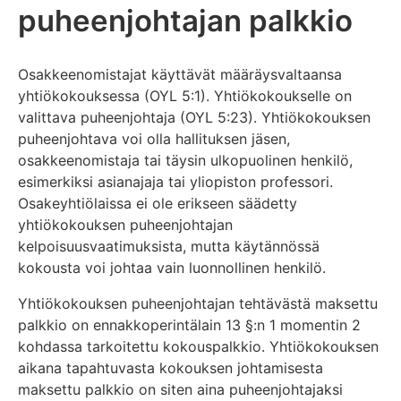
puheenjohtajan palkkio
Osakkeenomistajat käyttävät määräysvaltaansa
yhtiökokouksessa (OYL 5:1). Yhtiökokoukselle on
valittava puheenjohtaja (OYL 5:23). Yhtiökokouksen
puheenjohtava voi olla hallituksen jäsen,
osakkeenomistaja tai täysin ulkopuolinen henkilö,
esimerkiksi asianajaja tai yliopiston professori.
Osakeyhtiölaissa ei ole erikseen säädetty
yhtiökokouksen puheenjohtajan
kelpoisuusvaatimuksista, mutta käytännössä
kokousta voi johtaa vain luonnollinen henkilö.
Yhtiökokouksen puheenjohtajan tehtävästä maksettu
palkkio on ennakkoperintälain 13 §:n 1 momentin 2
kohdassa tarkoitettu kokouspalkkio. Yhtiökokouksen
aikana tapahtuvasta kokouksen johtamisesta
maksettu palkkio on siten aina puheenjohtajaksi