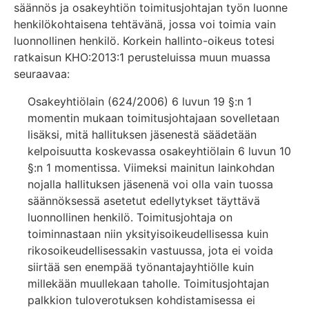
säännös ja osakeyhtiön toimitusjohtajan työn luonne
henkilökohtaisena tehtävänä, jossa voi toimia vain
luonnollinen henkilö. Korkein hallinto-oikeus totesi
ratkaisun KHO:2013:1 perusteluissa muun muassa
seuraavaa:
Osakeyhtiölain (624/2006) 6 luvun 19 §:n 1
momentin mukaan toimitusjohtajaan sovelletaan
lisäksi, mitä hallituksen jäsenestä säädetään
kelpoisuutta koskevassa osakeyhtiölain 6 luvun 10
§:n 1 momentissa. Viimeksi mainitun lainkohdan
nojalla hallituksen jäsenenä voi olla vain tuossa
säännöksessä asetetut edellytykset täyttävä
luonnollinen henkilö. Toimitusjohtaja on
toiminnastaan niin yksityisoikeudellisessa kuin
rikosoikeudellisessakin vastuussa, jota ei voida
siirtää sen enempää työnantajayhtiölle kuin
millekään muullekaan taholle. Toimitusjohtajan
palkkion tuloverotuksen kohdistamisessa ei