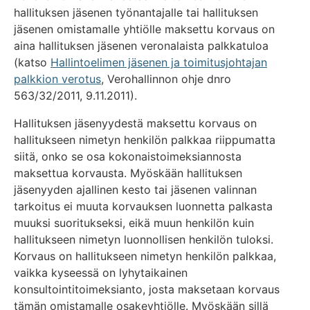
hallituksen jäsenen työnantajalle tai hallituksen
jäsenen omistamalle yhtiölle maksettu korvaus on
aina hallituksen jäsenen veronalaista palkkatuloa
(katso
Hallintoelimen jäsenen ja toimitusjohtajan
palkkion verotus
, Verohallinnon ohje dnro
563/32/2011, 9.11.2011).
Hallituksen jäsenyydestä maksettu korvaus on
hallitukseen nimetyn henkilön palkkaa riippumatta
siitä, onko se osa kokonaistoimeksiannosta
maksettua korvausta. Myöskään hallituksen
jäsenyyden ajallinen kesto tai jäsenen valinnan
tarkoitus ei muuta korvauksen luonnetta palkasta
muuksi suoritukseksi, eikä muun henkilön kuin
hallitukseen nimetyn luonnollisen henkilön tuloksi.
Korvaus on hallitukseen nimetyn henkilön palkkaa,
vaikka kyseessä on lyhytaikainen
konsultointitoimeksianto, josta maksetaan korvaus
tämän omistamalle osakeyhtiölle. Myöskään sillä