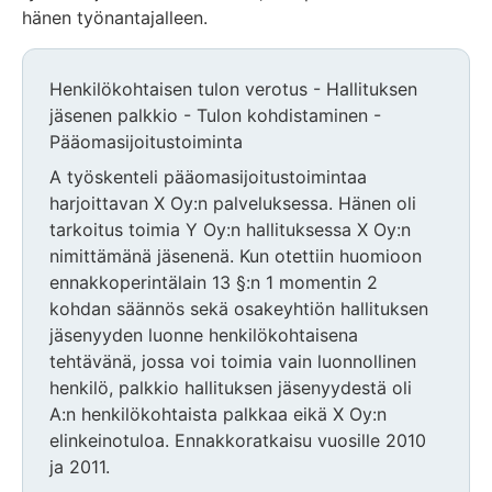
hänen työnantajalleen.
Henkilökohtaisen tulon verotus - Hallituksen
jäsenen palkkio - Tulon kohdistaminen -
Pääomasijoitustoiminta
A työskenteli pääomasijoitustoimintaa
harjoittavan X Oy:n palveluksessa. Hänen oli
tarkoitus toimia Y Oy:n hallituksessa X Oy:n
nimittämänä jäsenenä. Kun otettiin huomioon
ennakkoperintälain 13 §:n 1 momentin 2
kohdan säännös sekä osakeyhtiön hallituksen
jäsenyyden luonne henkilökohtaisena
tehtävänä, jossa voi toimia vain luonnollinen
henkilö, palkkio hallituksen jäsenyydestä oli
A:n henkilökohtaista palkkaa eikä X Oy:n
elinkeinotuloa. Ennakkoratkaisu vuosille 2010
ja 2011.