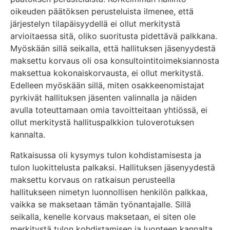
oikeuden päätöksen perusteluista ilmenee, että
järjestelyn tilapäisyydellä ei ollut merkitystä
arvioitaessa sitä, oliko suoritusta pidettävä palkkana.
Myöskään sillä seikalla, että hallituksen jäsenyydestä
maksettu korvaus oli osa konsultointitoimeksiannosta
maksettua kokonaiskorvausta, ei ollut merkitystä.
Edelleen myöskään sillä, miten osakkeenomistajat
pyrkivät hallituksen jäsenten valinnalla ja näiden
avulla toteuttamaan omia tavoitteitaan yhtiössä, ei
ollut merkitystä hallituspalkkion tuloverotuksen
kannalta.
Ratkaisussa oli kysymys tulon kohdistamisesta ja
tulon luokittelusta palkaksi. Hallituksen jäsenyydestä
maksettu korvaus on ratkaisun perusteella
hallitukseen nimetyn luonnollisen henkilön palkkaa,
vaikka se maksetaan tämän työnantajalle. Sillä
seikalla, kenelle korvaus maksetaan, ei siten ole
merkitystä tulon kohdistamisen ja luonteen kannalta.