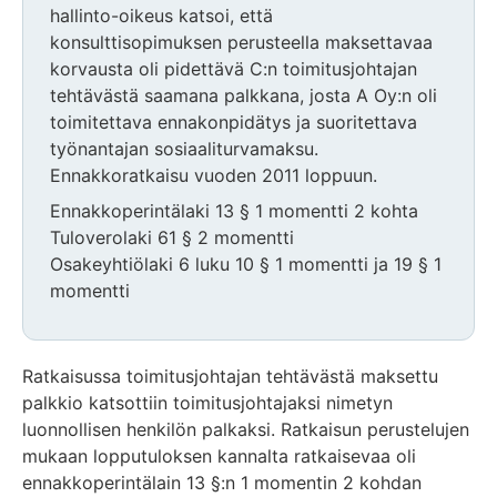
hallinto-oikeus katsoi, että
konsulttisopimuksen perusteella maksettavaa
korvausta oli pidettävä C:n toimitusjohtajan
tehtävästä saamana palkkana, josta A Oy:n oli
toimitettava ennakonpidätys ja suoritettava
työnantajan sosiaaliturvamaksu.
Ennakkoratkaisu vuoden 2011 loppuun.
Ennakkoperintälaki 13 § 1 momentti 2 kohta
Tuloverolaki 61 § 2 momentti
Osakeyhtiölaki 6 luku 10 § 1 momentti ja 19 § 1
momentti
Ratkaisussa toimitusjohtajan tehtävästä maksettu
palkkio katsottiin toimitusjohtajaksi nimetyn
luonnollisen henkilön palkaksi. Ratkaisun perustelujen
mukaan lopputuloksen kannalta ratkaisevaa oli
ennakkoperintälain 13 §:n 1 momentin 2 kohdan