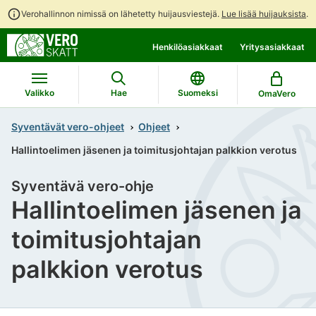
Verohallinnon nimissä on lähetetty huijausviestejä.
Lue lisää huijauksista
.
Siirry
Siirry
Henkilöasiakkaat
Yritysasiakkaat
suoraan
koko
sisältöön
sivuston
hakuun
Valikko
Hae
Suomeksi
OmaVero
Syventävät vero-ohjeet
Ohjeet
Hallintoelimen jäsenen ja toimitusjohtajan palkkion verotus
Syventävä vero-ohje
Hallintoelimen jäsenen ja
toimitusjohtajan
palkkion verotus