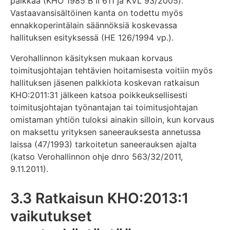
palkkaa (KHO 1985 B II 611 ja KVL 93/2005).
Vastaavansisältöinen kanta on todettu myös
ennakkoperintälain säännöksiä koskevassa
hallituksen esityksessä (HE 126/1994 vp.).
Verohallinnon käsityksen mukaan korvaus
toimitusjohtajan tehtävien hoitamisesta voitiin myös
hallituksen jäsenen palkkiota koskevan ratkaisun
KHO:2011:31 jälkeen katsoa poikkeuksellisesti
toimitusjohtajan työnantajan tai toimitusjohtajan
omistaman yhtiön tuloksi ainakin silloin, kun korvaus
on maksettu yrityksen saneerauksesta annetussa
laissa (47/1993) tarkoitetun saneerauksen ajalta
(katso Verohallinnon ohje dnro 563/32/2011,
9.11.2011).
3.3 Ratkaisun KHO:2013:1
vaikutukset