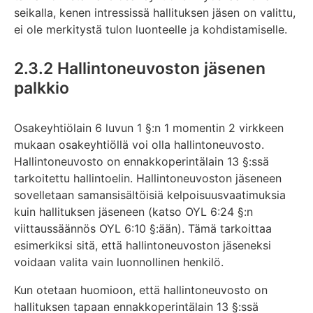
seikalla, kenen intressissä hallituksen jäsen on valittu,
ei ole merkitystä tulon luonteelle ja kohdistamiselle.
2.3.2 Hallintoneuvoston jäsenen
palkkio
Osakeyhtiölain 6 luvun 1 §:n 1 momentin 2 virkkeen
mukaan osakeyhtiöllä voi olla hallintoneuvosto.
Hallintoneuvosto on ennakkoperintälain 13 §:ssä
tarkoitettu hallintoelin. Hallintoneuvoston jäseneen
sovelletaan samansisältöisiä kelpoisuusvaatimuksia
kuin hallituksen jäseneen (katso OYL 6:24 §:n
viittaussäännös OYL 6:10 §:ään). Tämä tarkoittaa
esimerkiksi sitä, että hallintoneuvoston jäseneksi
voidaan valita vain luonnollinen henkilö.
Kun otetaan huomioon, että hallintoneuvosto on
hallituksen tapaan ennakkoperintälain 13 §:ssä