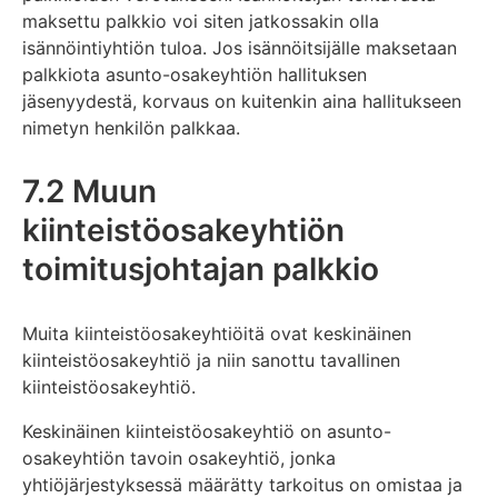
maksettu palkkio voi siten jatkossakin olla
isännöintiyhtiön tuloa. Jos isännöitsijälle maksetaan
palkkiota asunto-osakeyhtiön hallituksen
jäsenyydestä, korvaus on kuitenkin aina hallitukseen
nimetyn henkilön palkkaa.
7.2 Muun
kiinteistöosakeyhtiön
toimitusjohtajan palkkio
Muita kiinteistöosakeyhtiöitä ovat keskinäinen
kiinteistöosakeyhtiö ja niin sanottu tavallinen
kiinteistöosakeyhtiö.
Keskinäinen kiinteistöosakeyhtiö on asunto-
osakeyhtiön tavoin osakeyhtiö, jonka
yhtiöjärjestyksessä määrätty tarkoitus on omistaa ja