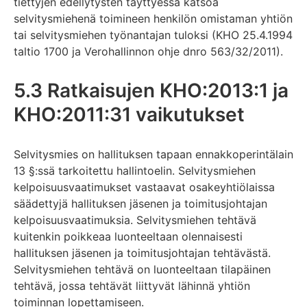
tiettyjen edellytysten täyttyessä katsoa
selvitysmiehenä toimineen henkilön omistaman yhtiön
tai selvitysmiehen työnantajan tuloksi (KHO 25.4.1994
taltio 1700 ja Verohallinnon ohje dnro 563/32/2011).
5.3 Ratkaisujen KHO:2013:1 ja
KHO:2011:31 vaikutukset
Selvitysmies on hallituksen tapaan ennakkoperintälain
13 §:ssä tarkoitettu hallintoelin. Selvitysmiehen
kelpoisuusvaatimukset vastaavat osakeyhtiölaissa
säädettyjä hallituksen jäsenen ja toimitusjohtajan
kelpoisuusvaatimuksia. Selvitysmiehen tehtävä
kuitenkin poikkeaa luonteeltaan olennaisesti
hallituksen jäsenen ja toimitusjohtajan tehtävästä.
Selvitysmiehen tehtävä on luonteeltaan tilapäinen
tehtävä, jossa tehtävät liittyvät lähinnä yhtiön
toiminnan lopettamiseen.