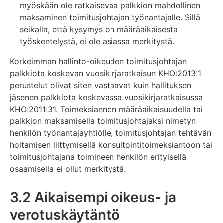
myöskään ole ratkaisevaa palkkion mahdollinen
maksaminen toimitusjohtajan työnantajalle. Sillä
seikalla, että kysymys on määräaikaisesta
työskentelystä, ei ole asiassa merkitystä.
Korkeimman hallinto-oikeuden toimitusjohtajan
palkkiota koskevan vuosikirjaratkaisun KHO:2013:1
perustelut olivat siten vastaavat kuin hallituksen
jäsenen palkkiota koskevassa vuosikirjaratkaisussa
KHO:2011:31. Toimeksiannon määräaikaisuudella tai
palkkion maksamisella toimitusjohtajaksi nimetyn
henkilön työnantajayhtiölle, toimitusjohtajan tehtävän
hoitamisen liittymisellä konsultointitoimeksiantoon tai
toimitusjohtajana toimineen henkilön erityisellä
osaamisella ei ollut merkitystä.
3.2 Aikaisempi oikeus- ja
verotuskäytäntö