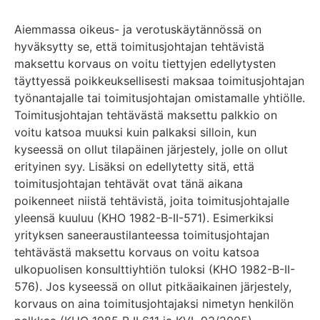
Aiemmassa oikeus- ja verotuskäytännössä on
hyväksytty se, että toimitusjohtajan tehtävistä
maksettu korvaus on voitu tiettyjen edellytysten
täyttyessä poikkeuksellisesti maksaa toimitusjohtajan
työnantajalle tai toimitusjohtajan omistamalle yhtiölle.
Toimitusjohtajan tehtävästä maksettu palkkio on
voitu katsoa muuksi kuin palkaksi silloin, kun
kyseessä on ollut tilapäinen järjestely, jolle on ollut
erityinen syy. Lisäksi on edellytetty sitä, että
toimitusjohtajan tehtävät ovat tänä aikana
poikenneet niistä tehtävistä, joita toimitusjohtajalle
yleensä kuuluu (KHO 1982-B-II-571). Esimerkiksi
yrityksen saneeraustilanteessa toimitusjohtajan
tehtävästä maksettu korvaus on voitu katsoa
ulkopuolisen konsulttiyhtiön tuloksi (KHO 1982-B-II-
576). Jos kyseessä on ollut pitkäaikainen järjestely,
korvaus on aina toimitusjohtajaksi nimetyn henkilön