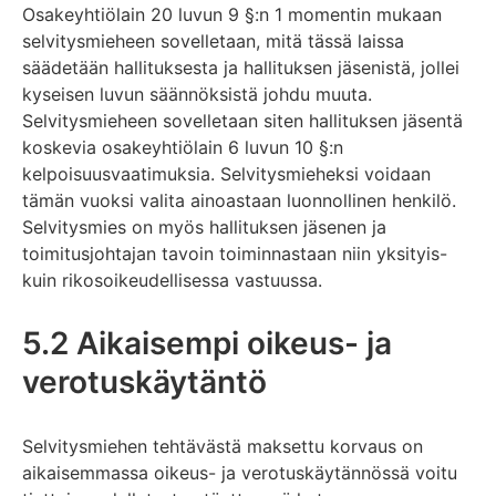
Osakeyhtiölain 20 luvun 9 §:n 1 momentin mukaan
selvitysmieheen sovelletaan, mitä tässä laissa
säädetään hallituksesta ja hallituksen jäsenistä, jollei
kyseisen luvun säännöksistä johdu muuta.
Selvitysmieheen sovelletaan siten hallituksen jäsentä
koskevia osakeyhtiölain 6 luvun 10 §:n
kelpoisuusvaatimuksia. Selvitysmieheksi voidaan
tämän vuoksi valita ainoastaan luonnollinen henkilö.
Selvitysmies on myös hallituksen jäsenen ja
toimitusjohtajan tavoin toiminnastaan niin yksityis-
kuin rikosoikeudellisessa vastuussa.
5.2 Aikaisempi oikeus- ja
verotuskäytäntö
Selvitysmiehen tehtävästä maksettu korvaus on
aikaisemmassa oikeus- ja verotuskäytännössä voitu