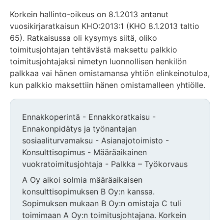
Korkein hallinto-oikeus on 8.1.2013 antanut
vuosikirjaratkaisun KHO:2013:1 (KHO 8.1.2013 taltio
65). Ratkaisussa oli kysymys siitä, oliko
toimitusjohtajan tehtävästä maksettu palkkio
toimitusjohtajaksi nimetyn luonnollisen henkilön
palkkaa vai hänen omistamansa yhtiön elinkeinotuloa,
kun palkkio maksettiin hänen omistamalleen yhtiölle.
Ennakkoperintä - Ennakkoratkaisu -
Ennakonpidätys ja työnantajan
sosiaaliturvamaksu - Asianajotoimisto -
Konsulttisopimus - Määräaikainen
vuokratoimitusjohtaja - Palkka – Työkorvaus
A Oy aikoi solmia määräaikaisen
konsulttisopimuksen B Oy:n kanssa.
Sopimuksen mukaan B Oy:n omistaja C tuli
toimimaan A Oy:n toimitusjohtajana. Korkein