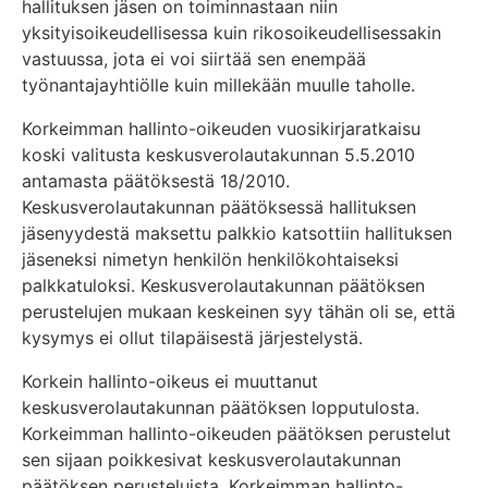
hallituksen jäsen on toiminnastaan niin
yksityisoikeudellisessa kuin rikosoikeudellisessakin
vastuussa, jota ei voi siirtää sen enempää
työnantajayhtiölle kuin millekään muulle taholle.
Korkeimman hallinto-oikeuden vuosikirjaratkaisu
koski valitusta keskusverolautakunnan 5.5.2010
antamasta päätöksestä 18/2010.
Keskusverolautakunnan päätöksessä hallituksen
jäsenyydestä maksettu palkkio katsottiin hallituksen
jäseneksi nimetyn henkilön henkilökohtaiseksi
palkkatuloksi. Keskusverolautakunnan päätöksen
perustelujen mukaan keskeinen syy tähän oli se, että
kysymys ei ollut tilapäisestä järjestelystä.
Korkein hallinto-oikeus ei muuttanut
keskusverolautakunnan päätöksen lopputulosta.
Korkeimman hallinto-oikeuden päätöksen perustelut
sen sijaan poikkesivat keskusverolautakunnan
päätöksen perusteluista. Korkeimman hallinto-