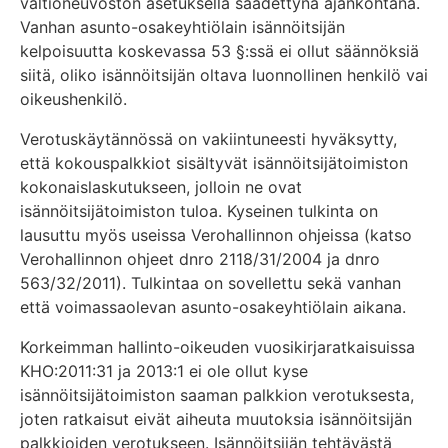
valtioneuvoston asetuksella säädettynä ajankohtana.
Vanhan asunto-osakeyhtiölain isännöitsijän
kelpoisuutta koskevassa 53 §:ssä ei ollut säännöksiä
siitä, oliko isännöitsijän oltava luonnollinen henkilö vai
oikeushenkilö.
Verotuskäytännössä on vakiintuneesti hyväksytty,
että kokouspalkkiot sisältyvät isännöitsijätoimiston
kokonaislaskutukseen, jolloin ne ovat
isännöitsijätoimiston tuloa. Kyseinen tulkinta on
lausuttu myös useissa Verohallinnon ohjeissa (katso
Verohallinnon ohjeet dnro 2118/31/2004 ja dnro
563/32/2011). Tulkintaa on sovellettu sekä vanhan
että voimassaolevan asunto-osakeyhtiölain aikana.
Korkeimman hallinto-oikeuden vuosikirjaratkaisuissa
KHO:2011:31 ja 2013:1 ei ole ollut kyse
isännöitsijätoimiston saaman palkkion verotuksesta,
joten ratkaisut eivät aiheuta muutoksia isännöitsijän
palkkioiden verotukseen. Isännöitsijän tehtävästä