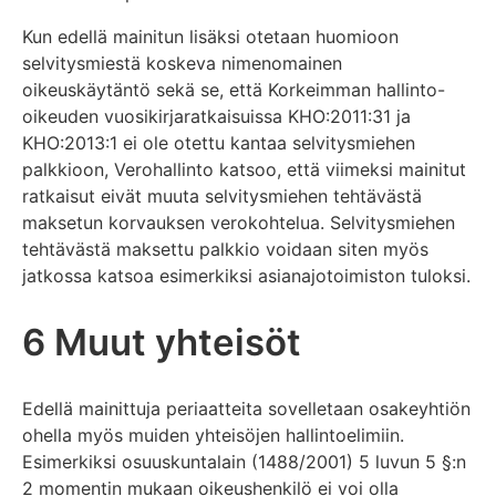
Kun edellä mainitun lisäksi otetaan huomioon
selvitysmiestä koskeva nimenomainen
oikeuskäytäntö sekä se, että Korkeimman hallinto-
oikeuden vuosikirjaratkaisuissa KHO:2011:31 ja
KHO:2013:1 ei ole otettu kantaa selvitysmiehen
palkkioon, Verohallinto katsoo, että viimeksi mainitut
ratkaisut eivät muuta selvitysmiehen tehtävästä
maksetun korvauksen verokohtelua. Selvitysmiehen
tehtävästä maksettu palkkio voidaan siten myös
jatkossa katsoa esimerkiksi asianajotoimiston tuloksi.
6 Muut yhteisöt
Edellä mainittuja periaatteita sovelletaan osakeyhtiön
ohella myös muiden yhteisöjen hallintoelimiin.
Esimerkiksi osuuskuntalain (1488/2001) 5 luvun 5 §:n
2 momentin mukaan oikeushenkilö ei voi olla