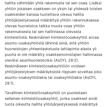
hallita vähintään yhtä rakennusta tai sen osaa. Lisäksi
yhtiön jokaisen osakkeen on yksin tai yhdessä toisten
osakkeiden kanssa tuotettava oikeus hallita
yhtiöjärjestyksessä määrättyä yhtiön rakennuksessa
olevaa huoneistoa taikka muuta osaa yhtiön
rakennuksesta tai sen hallinnassa olevasta
kiinteistöstä. Keskinäinen kiinteistöosakeyhtiö eroaa
asunto-osakeyhtiöstä lähinnä siinä, että yhtiön
huoneistojen yhteenlasketusta lattiapinta-alasta yli
puolta ei ole määrätty osakkeenomistajien hallinnassa
oleviksi asuinhuoneistoiksi (AsOYL 28:2).
Keskinäiseen kiinteistöosakeyhtiöön voidaan
yhtiöjärjestyksen määräyksistä riippuen soveltaa joko
asunto-osakeyhtiölakia tai osakeyhtiölakia (AsOYL
28:1).
Tavallinen kiinteistöosakeyhtiö on puolestaan
sellainen kiinteistöosakeyhtiö, jonka osakkeet eivät
tuota oikeutta hallita yhtiöjärjestyksessä määrättyä