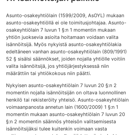
Asunto-osakeyhtiölain (1599/2009, AsOYL) mukaan
asunto-osakeyhtiöllä ei ole toimitusjohtajaa. Asunto-
osakeyhtiölain 7 luvun 1 §:n 1 momentin mukaan
yhtiön juoksevia asioita hoitamaan voidaan valita
isännöitsijä. Myös nykyistä asunto-osakeyhtiölakia
edeltäneen vanhan asunto-osakeyhtiölain (809/1991)
52 § sisälsi säännökset, joiden nojalla yhtiölle voitiin
valita isännöitsijä, jos yhtiöjärjestyksessä niin
määrättiin tai yhtiökokous niin päätti.
Nykyisen asunto-osakeyhtiölain 7 luvun 20 §:n 2
momentin nojalla isännöitsijän on oltava luonnollinen
henkilö tai rekisteröity yhteisö. Asunto-osakeyhtiölain
voimaanpanosta annetun lain (1600/2009) 1 §:n 1
momentin mukaan asunto-osakeyhtiölain 7 luvun 20
§:n 2 momentin säännös yhteisön valitsemisesta
isännöitsijäksi tulee kuitenkin voimaan vasta