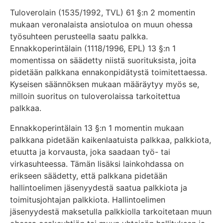
Tuloverolain (1535/1992, TVL) 61 §:n 2 momentin
mukaan veronalaista ansiotuloa on muun ohessa
työsuhteen perusteella saatu palkka.
Ennakkoperintälain (1118/1996, EPL) 13 §:n 1
momentissa on säädetty niistä suorituksista, joita
pidetään palkkana ennakonpidätystä toimitettaessa.
Kyseisen säännöksen mukaan määräytyy myös se,
milloin suoritus on tuloverolaissa tarkoitettua
palkkaa.
Ennakkoperintälain 13 §:n 1 momentin mukaan
palkkana pidetään kaikenlaatuista palkkaa, palkkiota,
etuutta ja korvausta, joka saadaan työ- tai
virkasuhteessa. Tämän lisäksi lainkohdassa on
erikseen säädetty, että palkkana pidetään
hallintoelimen jäsenyydestä saatua palkkiota ja
toimitusjohtajan palkkiota. Hallintoelimen
jäsenyydestä maksetulla palkkiolla tarkoitetaan muun