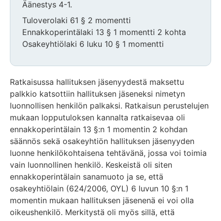
Äänestys 4-1.
Tuloverolaki 61 § 2 momentti
Ennakkoperintälaki 13 § 1 momentti 2 kohta
Osakeyhtiölaki 6 luku 10 § 1 momentti
Ratkaisussa hallituksen jäsenyydestä maksettu
palkkio katsottiin hallituksen jäseneksi nimetyn
luonnollisen henkilön palkaksi. Ratkaisun perustelujen
mukaan lopputuloksen kannalta ratkaisevaa oli
ennakkoperintälain 13 §:n 1 momentin 2 kohdan
säännös sekä osakeyhtiön hallituksen jäsenyyden
luonne henkilökohtaisena tehtävänä, jossa voi toimia
vain luonnollinen henkilö. Keskeistä oli siten
ennakkoperintälain sanamuoto ja se, että
osakeyhtiölain (624/2006, OYL) 6 luvun 10 §:n 1
momentin mukaan hallituksen jäsenenä ei voi olla
oikeushenkilö. Merkitystä oli myös sillä, että